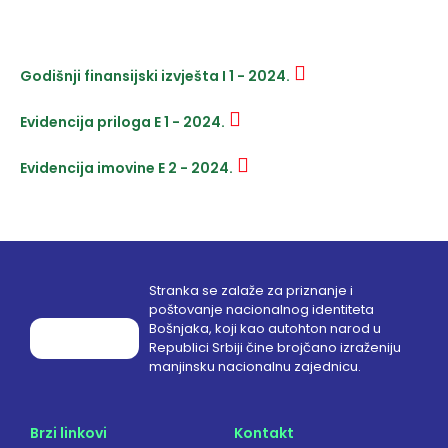
Godišnji finansijski izvješta I 1 - 2024.
Evidencija priloga E 1 - 2024.
Evidencija imovine E 2 - 2024.
Stranka se zalaže za priznanje i
poštovanje nacionalnog identiteta
Bošnjaka, koji kao autohton narod u
Republici Srbiji čine brojčano izraženiju
manjinsku nacionalnu zajednicu.
Brzi linkovi
Kontakt