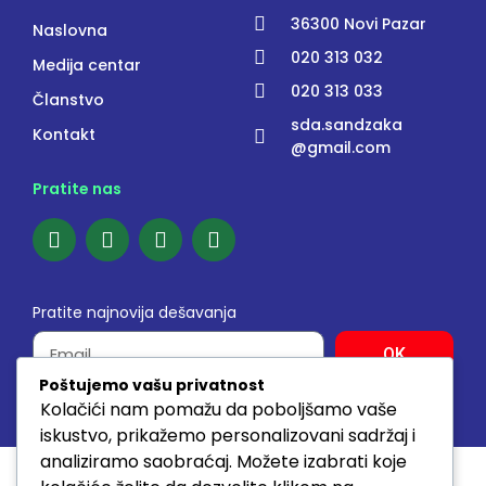
36300 Novi Pazar
Naslovna
020 313 032
Medija centar
020 313 033
Članstvo
sda.sandzaka
Kontakt
@gmail.com
Pratite nas
Pratite najnovija dešavanja
OK
Poštujemo vašu privatnost
Kolačići nam pomažu da poboljšamo vaše
© 2026. SVA PRAVA ZADRŽANA www.sda.rs
iskustvo, prikažemo personalizovani sadržaj i
analiziramo saobraćaj. Možete izabrati koje