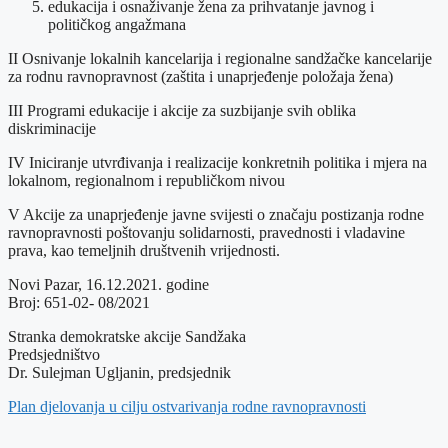
edukacija i osnaživanje žena za prihvatanje javnog i
političkog angažmana
II Osnivanje lokalnih kancelarija i regionalne sandžačke kancelarije
za rodnu ravnopravnost (zaštita i unaprjeđenje položaja žena)
III Programi edukacije i akcije za suzbijanje svih oblika
diskriminacije
IV Iniciranje utvrđivanja i realizacije konkretnih politika i mjera na
lokalnom, regionalnom i republičkom nivou
V Akcije za unaprjeđenje javne svijesti o značaju postizanja rodne
ravnopravnosti poštovanju solidarnosti, pravednosti i vladavine
prava, kao temeljnih društvenih vrijednosti.
Novi Pazar, 16.12.2021. godine
Broj: 651-02- 08/2021
Stranka demokratske akcije Sandžaka
Predsjedništvo
Dr. Sulejman Ugljanin, predsjednik
Plan djelovanja u cilju ostvarivanja rodne ravnopravnosti