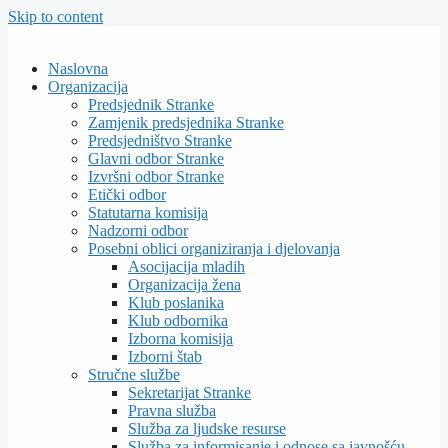
Skip to content
Naslovna
Organizacija
Predsjednik Stranke
Zamjenik predsjednika Stranke
Predsjedništvo Stranke
Glavni odbor Stranke
Izvršni odbor Stranke
Etički odbor
Statutarna komisija
Nadzorni odbor
Posebni oblici organiziranja i djelovanja
Asocijacija mladih
Organizacija žena
Klub poslanika
Klub odbornika
Izborna komisija
Izborni štab
Stručne službe
Sekretarijat Stranke
Pravna služba
Služba za ljudske resurse
Služba za informisanje i odnose sa javnošću