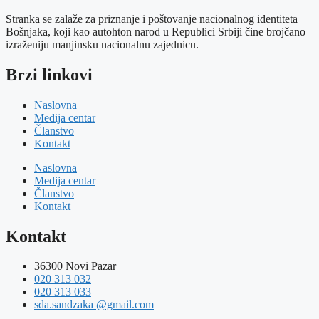
Stranka se zalaže za priznanje i poštovanje nacionalnog identiteta
Bošnjaka, koji kao autohton narod u Republici Srbiji čine brojčano
izraženiju manjinsku nacionalnu zajednicu.
Brzi linkovi
Naslovna
Medija centar
Članstvo
Kontakt
Naslovna
Medija centar
Članstvo
Kontakt
Kontakt
36300 Novi Pazar
020 313 032
020 313 033
sda.sandzaka @gmail.com