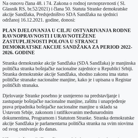
Na osnovu člana 48. i 74. Zakona o rodnoj ravnopravnosti ( Sl.
Glasnik RS, br.52/2021) i člana 50. Statuta Stranke demokratske
akcije Sandžaka, Predsjedništvo SDA Sandžaka na sjednici
održanoj 16.12.2021. godine, donosi:
PLAN DJELOVANJA U CILJU OSTVARIVANJA RODNE
RAVNOPRAVNOSTI I URAVNOTEŽENE
ZASTUPLJENOSTI POLOVA U STRANCI
DEMOKRATSKE AKCIJE SANDŽAKA ZA PERIOD 2022-
2026. GODINE
Stranka demokratske akcije Sandžaka (SDA Sandžaka) je manjinska
politička stranka bošnjačke nacionalne zajednice u Republici Srbiji.
Stranka demokratske akcije Sandžaka, shodno zakonu ima status
političke stranake nacionalne manjine, kako je i upisana u Registar
političkih stranaka.
Djelovanje Stranke posebno je usmjereno na predstavljanje i
zastupanje bošnjačke nacionalne manjine, zaštitu i unaprjeđenje
prava pripadnika bošnjačke nacionalne manjine u skladu sa
Ustavom Srbije, zakonom i ratifikovanim međunarodnim
dokumentima, Programom i Statutom Stranke. Stranka demokratske
akcije Sandžaka je parlamentarna politička stranka na svim niovima
od svog osnivanja do danas.