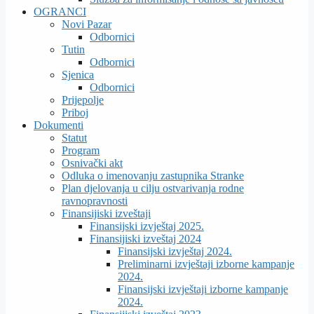
OGRANCI
Novi Pazar
Odbornici
Tutin
Odbornici
Sjenica
Odbornici
Prijepolje
Priboj
Dokumenti
Statut
Program
Osnivački akt
Odluka o imenovanju zastupnika Stranke
Plan djelovanja u cilju ostvarivanja rodne
ravnopravnosti
Finansijiski izveštaji
Finansijski izvještaj 2025.
Finansijiski izveštaj 2024
Finansijski izvještaj 2024.
Preliminarni izvještaji izborne kampanje
2024.
Finansijski izvještaji izborne kampanje
2024.