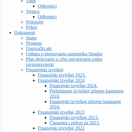
Tutin
Odbornici
Sjenica
Odbornici
Prijepolje
Priboj
Dokumenti
Statut
Program
Osnivački akt
Odluka o imenovanju zastupnika Stranke
Plan djelovanja u cilju ostvarivanja rodne
ravnopravnosti
Finansijiski izveštaji
Finansijski izvještaj 2025.
Finansijiski izveštaj 2024
Finansijski izvještaj 2024.
Preliminarni izvještaji izborne kampanje
2024.
Finansijski izvještaji izborne kampanje
2024.
Finansijiski izveštaj 2023
Finansijski izvještaji 2023.
Članarina i prilozi za 2023.
Finansijski izvještaj 2022