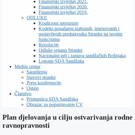
Finansijski izvještaj 2021.
Finansijski izvještaj 2020.
Finansijski izvještaj 2019.
ODLUKE
Koalicioni sporazum
Kodeks ponašanja izabranih, imenovanih i
postavljenih predstavnika Stranke na javnim
funkcijama
Rezolucije
Odluke organa Stranke
Nacionalni grb i zastava sandžačkih Bošnjaka
Logotip SDA Sandžaka
Medija centar
Saopštenja
Stavovi stranke
Press konferencije
Ostalo
Članstvo
Pristupnica SDA Sandžaka
Obrazac za popunjavanje CV
Plan djelovanja u cilju ostvarivanja rodne
ravnopravnosti