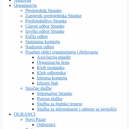
Naslovna
Organizacija
Predsjednik Stranke
Zamjenik predsjednika Stranke
Predsjedništvo Stranke
Glavni odbor Stranke
Izvršni odbor Stranke
Etički odbor
Statutarna komisija
Nadzorni odbor
Posebni oblici organiziranja i djelovanja
Asocijacija mladih
Organizacija žena
Klub poslanika
Klub odbornika
Izborna komisija
Izborni štab
Stručne službe
Sekretarijat Stranke
Pravna služba
Služba za ljudske resurse
Služba za informisanje i odnose sa javnošću
OGRANCI
Novi Pazar
Odbornici