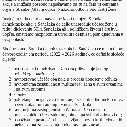
akcije Sandžaka posebno naglašavamo da su na čelu tri centralna
organa Stranke (Glavni odbor, Nadzorni odbor i Sud časti) žene.
Imajući u vidu naprijed navedeno kao i namjeru Stranke
demokratske akcije Sandžaka da dalje unapređuje učešće žena u
radu i djelovanju SDA Sandžaka ali i političkom životu i društvu
uopšte, smatramo neophodnim utvrditii i definisati plan djelovanja u
ovoj oblasti.
Shodno tome, Stranka demokratske akcije Sandžaka će u narednom
četvorogodišnjem periodu (2022 – 2026 godine), će definiše sledeće
ciljeve:
podsticanje i ohrabrivanje žena za prihvatanje javnog i
političkog angažmana;
ravnopravno učešće oba pola u procesu donošenja odluka
ravnomjerna zastupljenost muškaraca i žena u svim organima
i na svim nivoima
stranke;
pokretanje inicijative za formiranje ženskih odborničkih mreža
u svim lokalnim samoupravama u Sandžaku;
ravnomjerna zastupljenost muškaraca i žena u svim
predstavničkim i izvršnim organima i na svim nivoima vlasti;
osnaživanje postojećih i uspostavljanje novih institucionalnih
mehanizama za postizanje rodne ravnopravnosti;