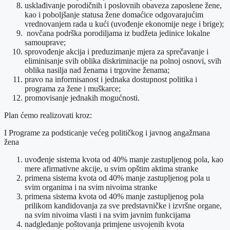
usklađivanje porodičnih i poslovnih obaveza zaposlene žene,
kao i poboljšanje statusa žene domaćice odgovarajućim
vrednovanjem rada u kući (uvođenje ekonomije nege i brige);
novčana podrška porodiljama iz budžeta jedinice lokalne
samouprave;
sprovođenje akcija i preduzimanje mjera za sprečavanje i
eliminisanje svih oblika diskriminacije na polnoj osnovi, svih
oblika nasilja nad ženama i trgovine ženama;
pravo na informisanost i jednaka dostupnost politika i
programa za žene i muškarce;
promovisanje jednakih mogućnosti.
Plan ćemo realizovati kroz:
I Programe za podsticanje većeg političkog i javnog angažmana
žena
uvođenje sistema kvota od 40% manje zastupljenog pola, kao
mere afirmativne akcije, u svim opštim aktima stranke
primena sistema kvota od 40% manje zastupljenog pola u
svim organima i na svim nivoima stranke
primena sistema kvota od 40% manje zastupljenog pola
prilikom kandidovanja za sve predstavničke i izvršne organe,
na svim nivoima vlasti i na svim javnim funkcijama
nadgledanje poštovanja primjene usvojenih kvota