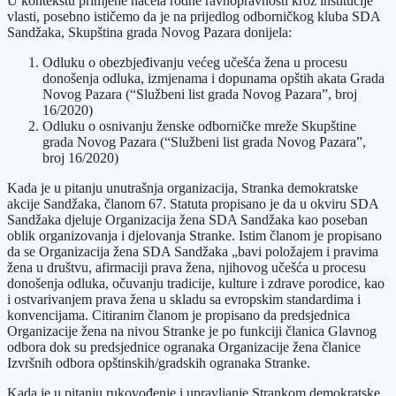
U kontekstu primjene načela rodne ravnopravnosti kroz institucije
vlasti, posebno ističemo da je na prijedlog odborničkog kluba SDA
Sandžaka, Skupština grada Novog Pazara donijela:
Odluku o obezbjeđivanju većeg učešća žena u procesu
donošenja odluka, izmjenama i dopunama opštih akata Grada
Novog Pazara (“Službeni list grada Novog Pazara”, broj
16/2020)
Odluku o osnivanju ženske odborničke mreže Skupštine
grada Novog Pazara (“Službeni list grada Novog Pazara”,
broj 16/2020)
Kada je u pitanju unutrašnja organizacija, Stranka demokratske
akcije Sandžaka, članom 67. Statuta propisano je da u okviru SDA
Sandžaka djeluje Organizacija žena SDA Sandžaka kao poseban
oblik organizovanja i djelovanja Stranke. Istim članom je propisano
da se Organizacija žena SDA Sandžaka „bavi položajem i pravima
žena u društvu, afirmaciji prava žena, njihovog učešća u procesu
donošenja odluka, očuvanju tradicije, kulture i zdrave porodice, kao
i ostvarivanjem prava žena u skladu sa evropskim standardima i
konvencijama. Citiranim članom je propisano da predsjednica
Organizacije žena na nivou Stranke je po funkciji članica Glavnog
odbora dok su predsjednice ogranaka Organizacije žena članice
Izvršnih odbora opštinskih/gradskih ogranaka Stranke.
Kada je u pitanju rukovođenje i upravljanje Strankom demokratske