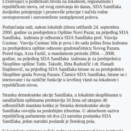
Učestvujući u političkom životu na lokalnom, regionalnom i
republičkom niovu, od svog osnivanja do danas, SDA Sandžaka
dosljedno primjenjuje i promoviše principe i načela rodne
ravnopravnosti i uravnotežene zastupljenosti polova.
Podsjećanja radi, nakon lokalnih izbora održanih 24. septembra
2000. godine za predsjednicu Opštine Novi Pazar, na prijedlog SDA
Sandžaka, izabrana je odbornica SDA Sandžaka prof. Vasvija
Gusinac. Vasvija Gusinac bila je prva i do sada jedina žena izabrana
za predsjednicu opštine odnosno gradonačelnicu Novog Pazara.
Pored toga, Azra Fazlić, u mandatnom periodu 2004. – 2008.
godine, na prijedlog SDA Sandžaka izabrana je za predsjednicu
Skupštine opštine Tutin. Takođe, Ifeta Radončić i dr. Hanadi
Hajdinović, na prijedlog SDA Sandžaka birane su za predsjednice
Skupštine grada Novog Pazara. Članice SDA Sandžaka, birane su i
imenovane i na različite funkcije u izvršnoj vlasti na lokalnom i
republičkom nivou.
Stranku demokratske akcije Sandžaka, u lokalnim skupštinama u
sandžačkim opštinama predstavlja 16 žena od ukupno 40
odborničkih mandata koliko je Stranka demokratske akcije
Sandžaka osvojila na poslednjim izborima. U aktuelnom sazivu
republičkog parlamenta od dva (2) narodna poslanika SDA
Sandžaka, jedan narodni poslanik je ženskog pola.