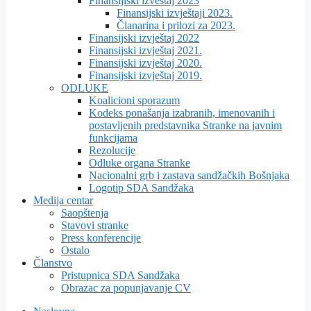
Finansijiski izveštaj 2023
Finansijski izvještaji 2023.
Članarina i prilozi za 2023.
Finansijski izvještaj 2022
Finansijski izvještaj 2021.
Finansijski izvještaj 2020.
Finansijski izvještaj 2019.
ODLUKE
Koalicioni sporazum
Kodeks ponašanja izabranih, imenovanih i
postavljenih predstavnika Stranke na javnim
funkcijama
Rezolucije
Odluke organa Stranke
Nacionalni grb i zastava sandžačkih Bošnjaka
Logotip SDA Sandžaka
Medija centar
Saopštenja
Stavovi stranke
Press konferencije
Ostalo
Članstvo
Pristupnica SDA Sandžaka
Obrazac za popunjavanje CV