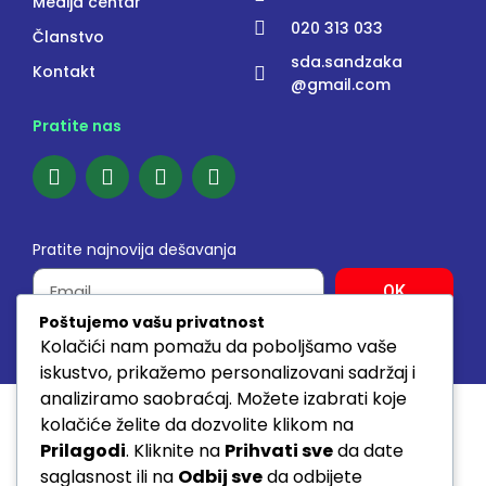
Medija centar
020 313 033
Članstvo
sda.sandzaka
Kontakt
@gmail.com
Pratite nas
Pratite najnovija dešavanja
OK
Poštujemo vašu privatnost
Kolačići nam pomažu da poboljšamo vaše
© 2026. SVA PRAVA ZADRŽANA www.sda.rs
iskustvo, prikažemo personalizovani sadržaj i
analiziramo saobraćaj. Možete izabrati koje
kolačiće želite da dozvolite klikom na
Prilagodi
. Kliknite na
Prihvati sve
da date
saglasnost ili na
Odbij sve
da odbijete