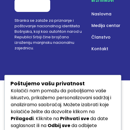
Brzi linkovi
Naslovna
Stranka se zalaže za priznanje i
Medija centar
poštovanje nacionalnog identiteta
Bošnjaka, koji kao autohton narod u
Republici Srbiji čine brojčano
Članstvo
izraženiju manjinsku nacionalnu
zajednicu.
Kontakt
Poštujemo vašu privatnost
Kolačići nam pomažu da poboljšamo vaše
iskustvo, prikažemo personalizovani sadržaj i
analiziramo saobraćaj. Možete izabrati koje
kolačiće želite da dozvolite klikom na
Prilagodi
. Kliknite na
Prihvati sve
da date
saglasnost ili na
Odbij sve
da odbijete