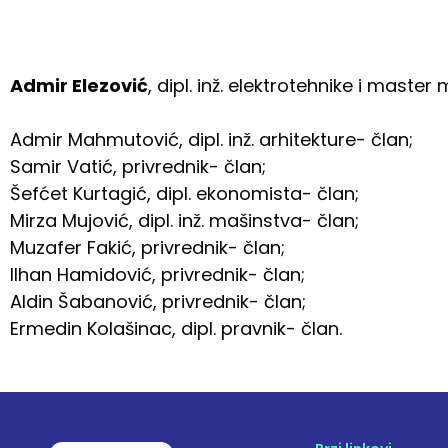
Admir Elezović
, dipl. inž. elektrotehnike i mast
Admir Mahmutović, dipl. inž. arhitekture- član;
Samir Vatić, privrednik- član;
Šefćet Kurtagić, dipl. ekonomista- član;
Mirza Mujović, dipl. inž. mašinstva- član;
Muzafer Fakić, privrednik- član;
Ilhan Hamidović, privrednik- član;
Aldin Šabanović, privrednik- član;
Ermedin Kolašinac, dipl. pravnik- član.