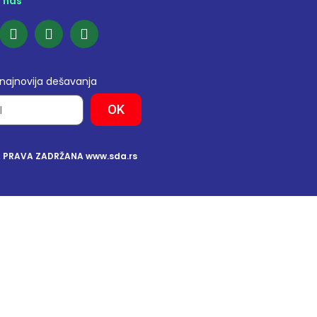
e nas
 najnovija dešavanja
OK
A PRAVA ZADRŽANA www.sda.rs