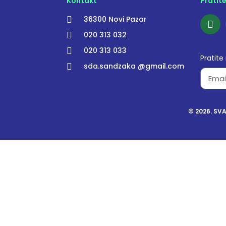
Kontakt
Pratit
36300 Novi Pazar
020 313 032
020 313 033
Pratite
sda.sandzaka @gmail.com
© 2026. SV