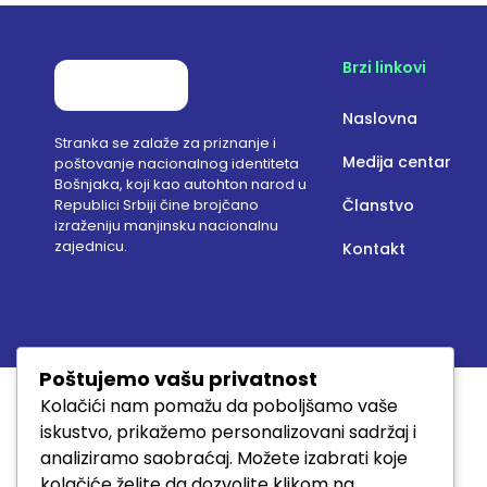
Brzi linkovi
Naslovna
Stranka se zalaže za priznanje i
Medija centar
poštovanje nacionalnog identiteta
Bošnjaka, koji kao autohton narod u
Republici Srbiji čine brojčano
Članstvo
izraženiju manjinsku nacionalnu
zajednicu.
Kontakt
Poštujemo vašu privatnost
Kolačići nam pomažu da poboljšamo vaše
iskustvo, prikažemo personalizovani sadržaj i
analiziramo saobraćaj. Možete izabrati koje
kolačiće želite da dozvolite klikom na