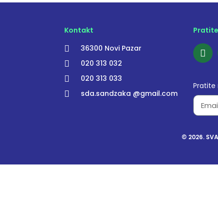
Kontakt
Pratit
36300 Novi Pazar
020 313 032
020 313 033
Pratite
sda.sandzaka @gmail.com
© 2026. SV