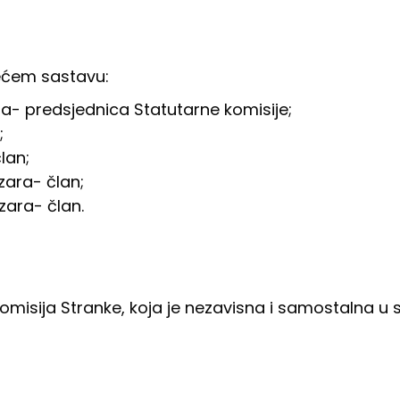
ećem sastavu:
ara- predsjednica Statutarne komisije;
;
član;
azara- član;
azara- član.
omisija Stranke, koja je nezavisna i samostalna u