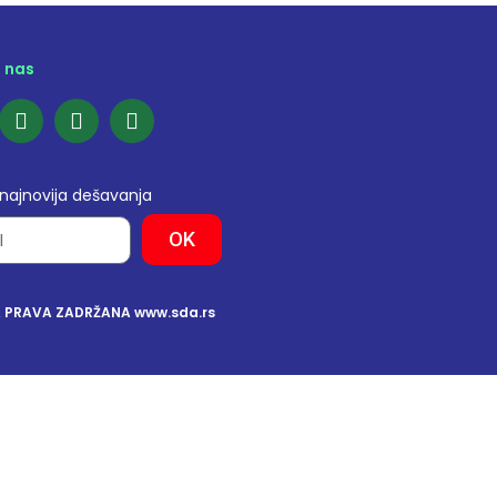
e nas
 najnovija dešavanja
OK
A PRAVA ZADRŽANA www.sda.rs