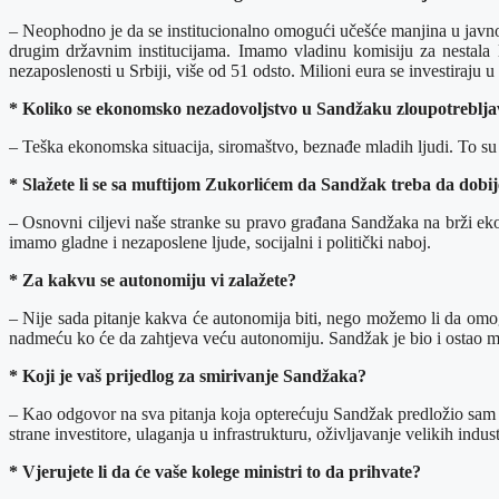
– Neophodno je da se institucionalno omogući učešće manjina u javno
drugim državnim institucijama. Imamo vladinu komisiju za nestala 
nezaposlenosti u Srbiji, više od 51 odsto. Milioni eura se investiraju u
* Koliko se ekonomsko nezadovoljstvo u Sandžaku zloupotrebljav
– Teška ekonomska situacija, siromaštvo, beznađe mladih ljudi. To su i
* Slažete li se sa muftijom Zukorlićem da Sandžak treba da dob
– Osnovni ciljevi naše stranke su pravo građana Sandžaka na brži e
imamo gladne i nezaposlene ljude, socijalni i politički naboj.
* Za kakvu se autonomiju vi zalažete?
– Nije sada pitanje kakva će autonomija biti, nego možemo li da omog
nadmeću ko će da zahtjeva veću autonomiju. Sandžak je bio i ostao mu
* Koji je vaš prijedlog za smirivanje Sandžaka?
– Kao odgovor na sva pitanja koja opterećuju Sandžak predložio sam V
strane investitore, ulaganja u infrastrukturu, oživljavanje velikih indu
* Vjerujete li da će vaše kolege ministri to da prihvate?