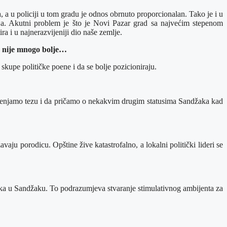
 u policiji u tom gradu je odnos obrnuto proporcionalan. Tako je i u
oja. Akutni problem je što je Novi Pazar grad sa najvećim stepenom
ra i u najnerazvijeniji dio naše zemlje.
e nije mnogo bolje…
skupe političke poene i da se bolje pozicioniraju.
ijenjamo tezu i da pričamo o nekakvim drugim statusima Sandžaka kad
u porodicu. Opštine žive katastrofalno, a lokalni politički lideri se
lika u Sandžaku. To podrazumjeva stvaranje stimulativnog ambijenta za