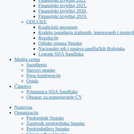
Finansijski izvještaj 2022
Finansijski izvještaj 2021.
Finansijski izvještaj 2020.
Finansijski izvještaj 2019.
ODLUKE
Koalicioni sporazum
Kodeks ponašanja izabranih, imenovanih i postavl
Rezolucije
Odluke organa Stranke
Nacionalni grb i zastava sandžačkih Bošnjaka
Logotip SDA Sandžaka
Medija centar
Saopštenja
Stavovi stranke
Press konferencije
Ostalo
Članstvo
Pristupnica SDA Sandžaka
Obrazac za popunjavanje CV
Naslovna
Organizacija
Predsjednik Stranke
Zamjenik predsjednika Stranke
Predsjedništvo Stranke