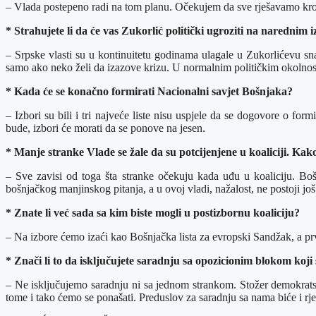
– Vlada postepeno radi na tom planu. Očekujem da sve rješavamo kroz in
* Strahujete li da će vas Zukorlić politički ugroziti na narednim 
– Srpske vlasti su u kontinuitetu godinama ulagale u Zukorlićevu sna
samo ako neko želi da izazove krizu. U normalnim političkim okolnosti
* Kada će se konačno formirati Nacionalni savjet Bošnjaka?
– Izbori su bili i tri najveće liste nisu uspjele da se dogovore o 
bude, izbori će morati da se ponove na jesen.
* Manje stranke Vlade se žale da su potcijenjene u koaliciji. Kako
– Sve zavisi od toga šta stranke očekuju kada uđu u koaliciju. B
bošnjačkog manjinskog pitanja, a u ovoj vladi, nažalost, ne postoji 
* Znate li već sada sa kim biste mogli u postizbornu koaliciju?
– Na izbore ćemo izaći kao Bošnjačka lista za evropski Sandžak, a prv
* Znači li to da isključujete saradnju sa opozicionim blokom koji
– Ne isključujemo saradnju ni sa jednom strankom. Stožer demokratsk
tome i tako ćemo se ponašati. Preduslov za saradnju sa nama biće i rj