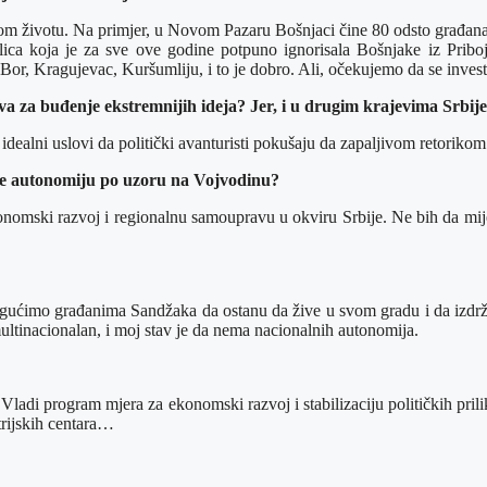
m životu. Na primjer, u Novom Pazaru Bošnjaci čine 80 odsto građana, a
lica koja je za sve ove godine potpuno ignorisala Bošnjake iz Prib
 Bor, Kragujevac, Kuršumliju, i to je dobro. Ali, očekujemo da se investi
a za buđenje ekstremnijih ideja? Jer, i u drugim krajevima Srbij
dealni uslovi da politički avanturisti pokušaju da zapaljivom retorikom 
ije autonomiju po uzoru na Vojvodinu?
konomski razvoj i regionalnu samoupravu u okviru Srbije. Ne bih da m
ućimo građanima Sandžaka da ostanu da žive u svom gradu i da izdržavaj
ltinacionalan, i moj stav je da nema nacionalnih autonomija.
ladi program mjera za ekonomski razvoj i stabilizaciju političkih pri
strijskih centara…