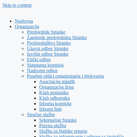
Skip to content
Naslovna
Organizacija
Predsjednik Stranke
Zamjenik predsjednika Stranke
Predsjedništvo Stranke
Glavni odbor Stranke
Izvršni odbor Stranke
Etički odbor
Statutarna komisija
Nadzorni odbor
Posebni oblici organiziranja i djelovanja
Asocijacija mladih
Organizacija žena
Klub poslanika
Klub odbornika
Izborna komisija
Izborni štab
Stručne službe
Sekretarijat Stranke
Pravna služba
Služba za ljudske resurse
Služba za informisanje i odnose sa javnošću