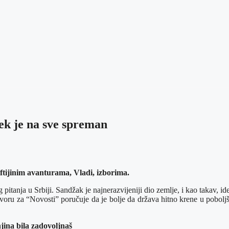
ek je na sve spreman
ftijinim avanturama, Vladi, izborima.
anja u Srbiji. Sandžak je najnerazvijeniji dio zemlje, i kao takav, ideal
ovoru za “Novosti” poručuje da je bolje da država hitno krene u poboljš
jina bila zadovoljnaš