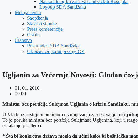
Nacionalni grb i zastava sandžačkih Bošnjaka
Logotip SDA Sandžaka
Medija centar
Saopštenja
Stavovi stranke
Press konferencije
Ostalo
Članstvo
Pristupnica SDA Sandžaka
Obrazac za popunjavanje CV
Ugljanin za Večernje Novosti: Gladan čovj
01. 01. 2010.
00:00
Ministar bez portfelja Sulejman Ugljanin o krizi u Sandžaku, mu
U Vladi ne postoji ni minimum razumjevanja za rješavanje bošnjačkog pit
To je poruka ministra bez portfelja Sulejmana Ugljanina, koji u razg
eskalaciju problema.
* Šta bi konkretno država mogla da učini kako bi bošnjačka man