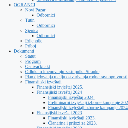
OGRANCI
Novi Pazar
Odbornici
Tutin
Odbornici
Sjenica
Odbornici
Prijepolje
Priboj
Dokumenti
Statut
Program
Osnivački akt
Odluka o imenovanju zastupnika Stranke
Plan djelovanja u cilju ostvarivanja rodne ravnopravnosti
Finansijiski izveštaji
Finansijski izvještaj 2025.
Finansijiski izveštaj 2024
Finansijski izvještaj 2024.
Preliminarni izvještaji izborne kampanje 202
Finansijski izvještaji izborne kampanje 2024
Finansijiski izveštaj 2023
Finansijski izvještaji 2023.
Članarina i prilozi za 2023.