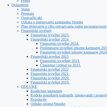
Priboj
Dokumenti
Statut
Program
Osnivački akt
Odluka o imenovanju zastupnika Stranke
Plan djelovanja u cilju ostvarivanja rodne ravnopravnosti
Finansijiski izveštaji
Finansijski izvještaj 2025.
Finansijiski izveštaj 2024
Finansijski izvještaj 2024.
Preliminarni izvještaji izborne kampanje 202
Finansijski izvještaji izborne kampanje 2024
Finansijiski izveštaj 2023
Finansijski izvještaji 2023.
Članarina i prilozi za 2023.
Finansijski izvještaj 2022
Finansijski izvještaj 2021.
Finansijski izvještaj 2020.
Finansijski izvještaj 2019.
ODLUKE
Koalicioni sporazum
Kodeks ponašanja izabranih, imenovanih i postavl
Rezolucije
Odluke organa Stranke