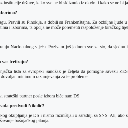
stitucije države, kako sve ne bi skliznulo iz okvira i kako se ne bi ja
izborima?
gu. Pravili su Pinokija, a dobili su Frankenštajna. Za ozbiljne ljude 
ma i izborima, ta opcija ne može poremetiti raspoloženje biračkog tijel
formiranju Nacionalnog vijeća. Pozivam još jednom sve za sto, da sjed
 vas tretiraju?
ošnjačka lista za evropski Sandžak je željela da pomogne savezu ZES
još dovoljan minimum razumjevanja za te probleme.
i strateški partner posle izbora biće nam DS.
 sada predvodi Nikolić?
og okupljanja je DS i nismo razmišljali o saradnji sa SNS. Ali, ako s
ešavanje bošnjačkog pitanja.