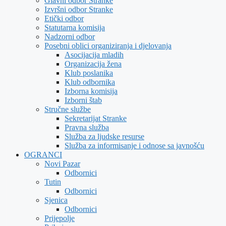
Glavni odbor Stranke
Izvršni odbor Stranke
Etički odbor
Statutarna komisija
Nadzorni odbor
Posebni oblici organiziranja i djelovanja
Asocijacija mladih
Organizacija žena
Klub poslanika
Klub odbornika
Izborna komisija
Izborni štab
Stručne službe
Sekretarijat Stranke
Pravna služba
Služba za ljudske resurse
Služba za informisanje i odnose sa javnošću
OGRANCI
Novi Pazar
Odbornici
Tutin
Odbornici
Sjenica
Odbornici
Prijepolje