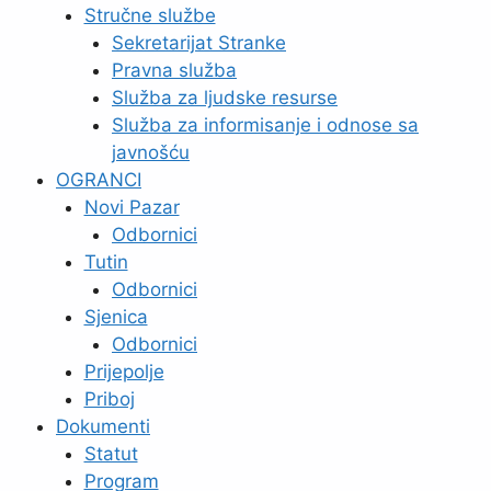
Stručne službe
Sekretarijat Stranke
Pravna služba
Služba za ljudske resurse
Služba za informisanje i odnose sa
javnošću
OGRANCI
Novi Pazar
Odbornici
Tutin
Odbornici
Sjenica
Odbornici
Prijepolje
Priboj
Dokumenti
Statut
Program