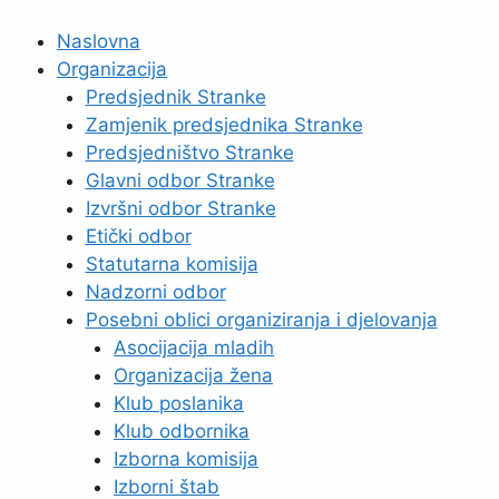
Skip
to
Naslovna
content
Organizacija
Predsjednik Stranke
Zamjenik predsjednika Stranke
Predsjedništvo Stranke
Glavni odbor Stranke
Izvršni odbor Stranke
Etički odbor
Statutarna komisija
Nadzorni odbor
Posebni oblici organiziranja i djelovanja
Asocijacija mladih
Organizacija žena
Klub poslanika
Klub odbornika
Izborna komisija
Izborni štab