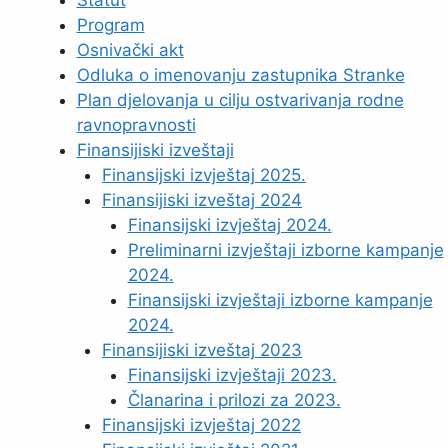
Program
Osnivački akt
Odluka o imenovanju zastupnika Stranke
Plan djelovanja u cilju ostvarivanja rodne
ravnopravnosti
Finansijiski izveštaji
Finansijski izvještaj 2025.
Finansijiski izveštaj 2024
Finansijski izvještaj 2024.
Preliminarni izvještaji izborne kampanje
2024.
Finansijski izvještaji izborne kampanje
2024.
Finansijiski izveštaj 2023
Finansijski izvještaji 2023.
Članarina i prilozi za 2023.
Finansijski izvještaj 2022