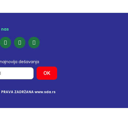
e nas
 najnovija dešavanja
OK
A PRAVA ZADRŽANA www.sda.rs