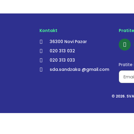
Kontakt
Pratit
36300 Novi Pazar
020 313 032
020 313 033
Pratite
sda.sandzaka @gmail.com
© 2026. SV