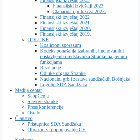
Finansijiski izveštaj 2023
Finansijski izvještaji 2023.
Članarina i prilozi za 2023.
Finansijski izvještaj 2022
Finansijski izvještaj 2021.
Finansijski izvještaj 2020.
Finansijski izvještaj 2019.
ODLUKE
Koalicioni sporazum
Kodeks ponašanja izabranih, imenovanih i
postavljenih predstavnika Stranke na javnim
funkcijama
Rezolucije
Odluke organa Stranke
Nacionalni grb i zastava sandžačkih Bošnjaka
Logotip SDA Sandžaka
Medija centar
Saopštenja
Stavovi stranke
Press konferencije
Ostalo
Članstvo
Pristupnica SDA Sandžaka
Obrazac za popunjavanje CV