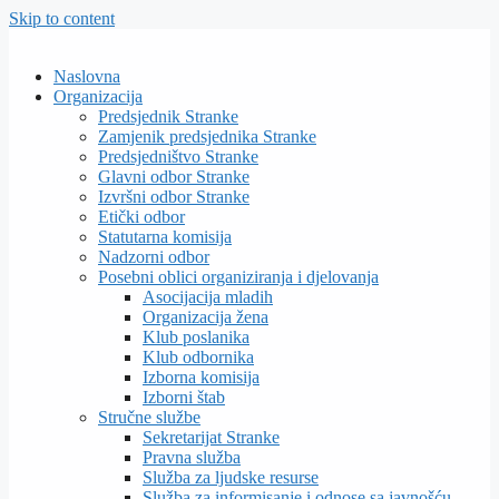
Skip to content
Naslovna
Organizacija
Predsjednik Stranke
Zamjenik predsjednika Stranke
Predsjedništvo Stranke
Glavni odbor Stranke
Izvršni odbor Stranke
Etički odbor
Statutarna komisija
Nadzorni odbor
Posebni oblici organiziranja i djelovanja
Asocijacija mladih
Organizacija žena
Klub poslanika
Klub odbornika
Izborna komisija
Izborni štab
Stručne službe
Sekretarijat Stranke
Pravna služba
Služba za ljudske resurse
Služba za informisanje i odnose sa javnošću