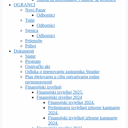
OGRANCI
Novi Pazar
Odbornici
Tutin
Odbornici
Sjenica
Odbornici
Prijepolje
Priboj
Dokumenti
Statut
Program
Osnivački akt
Odluka o imenovanju zastupnika Stranke
Plan djelovanja u cilju ostvarivanja rodne
ravnopravnosti
Finansijiski izveštaji
Finansijski izvještaj 2025.
Finansijiski izveštaj 2024
Finansijski izvještaj 2024.
Preliminarni izvještaji izborne kampanje
2024.
Finansijski izvještaji izborne kampanje
2024.