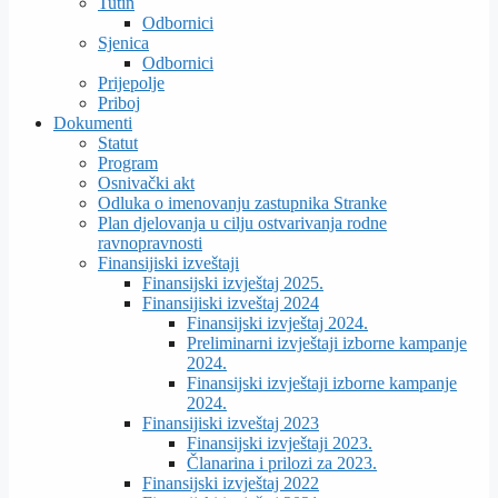
Tutin
Odbornici
Sjenica
Odbornici
Prijepolje
Priboj
Dokumenti
Statut
Program
Osnivački akt
Odluka o imenovanju zastupnika Stranke
Plan djelovanja u cilju ostvarivanja rodne
ravnopravnosti
Finansijiski izveštaji
Finansijski izvještaj 2025.
Finansijiski izveštaj 2024
Finansijski izvještaj 2024.
Preliminarni izvještaji izborne kampanje
2024.
Finansijski izvještaji izborne kampanje
2024.
Finansijiski izveštaj 2023
Finansijski izvještaji 2023.
Članarina i prilozi za 2023.
Finansijski izvještaj 2022