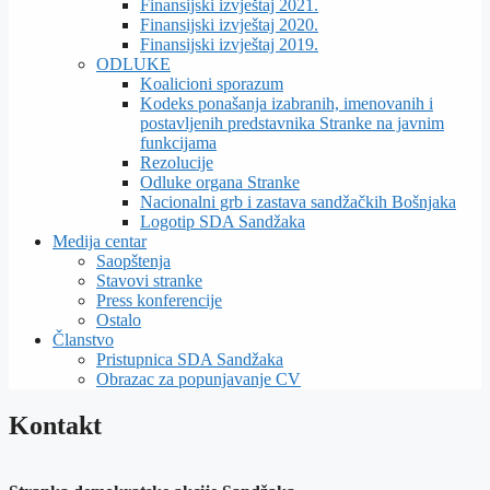
Finansijski izvještaj 2021.
Finansijski izvještaj 2020.
Finansijski izvještaj 2019.
ODLUKE
Koalicioni sporazum
Kodeks ponašanja izabranih, imenovanih i
postavljenih predstavnika Stranke na javnim
funkcijama
Rezolucije
Odluke organa Stranke
Nacionalni grb i zastava sandžačkih Bošnjaka
Logotip SDA Sandžaka
Medija centar
Saopštenja
Stavovi stranke
Press konferencije
Ostalo
Članstvo
Pristupnica SDA Sandžaka
Obrazac za popunjavanje CV
Kontakt