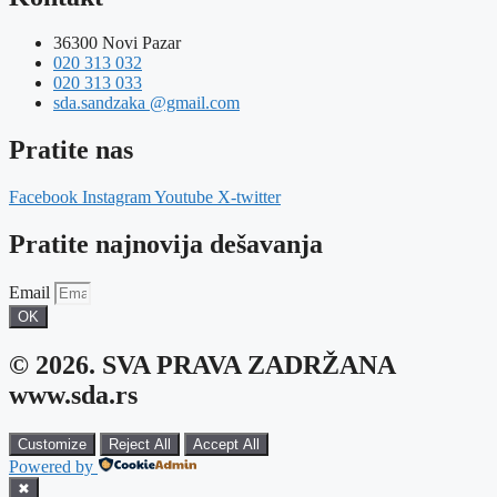
36300 Novi Pazar
020 313 032
020 313 033
sda.sandzaka @gmail.com
Pratite nas
Facebook
Instagram
Youtube
X-twitter
Pratite najnovija dešavanja
Email
OK
© 2026. SVA PRAVA ZADRŽANA
www.sda.rs
Customize
Reject All
Accept All
Powered by
✖