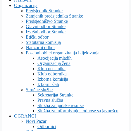
Naslovna
Organizacija
Predsjednik Stranke
Zamjenik predsjednika Stranke
Predsjedništvo Stranke
Glavni odbor Stranke
Izvršni odbor Stranke
Etički odbor
Statutarna komisija
Nadzorni odbor
Posebni oblici organiziranja i djelovanja
Asocijacija mladih
Organizacija žena
Klub poslanika
Klub odbornika
Izborna komisija
Izborni štab
Stručne službe
Sekretarijat Stranke
Pravna služba
Služba za ljudske resurse
Služba za informisanje i odnose sa javnošću
OGRANCI
Novi Pazar
Odbornici