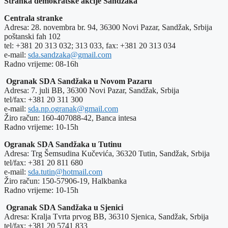
Stranka demokratske akcije Sandžaka
Centrala stranke
Adresa: 28. novembra br. 94, 36300 Novi Pazar, Sandžak, Srbija
poštanski fah 102
tel: +381 20 313 032; 313 033, fax: +381 20 313 034
e-mail:
sda.sandzaka@gmail.com
Radno vrijeme: 08-16h
Ogranak SDA Sandžaka u Novom Pazaru
Adresa: 7. juli BB, 36300 Novi Pazar, Sandžak, Srbija
tel/fax: +381 20 311 300
e-mail:
sda.np.ogranak@gmail.com
Žiro račun: 160-407088-42, Banca intesa
Radno vrijeme: 10-15h
Ogranak SDA Sandžaka u Tutinu
Adresa: Trg Šemsudina Kučevića, 36320 Tutin, Sandžak, Srbija
tel/fax: +381 20 811 680
e-mail:
sda.tutin@hotmail.com
Žiro račun: 150-57906-19, Halkbanka
Radno vrijeme: 10-15h
Ogranak SDA Sandžaka u Sjenici
Adresa: Kralja Tvrta prvog BB, 36310 Sjenica, Sandžak, Srbija
tel/fax: +381 20 5741 833