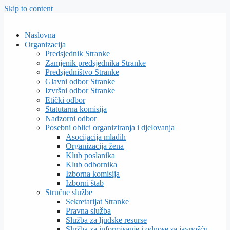
Skip to content
Naslovna
Organizacija
Predsjednik Stranke
Zamjenik predsjednika Stranke
Predsjedništvo Stranke
Glavni odbor Stranke
Izvršni odbor Stranke
Etički odbor
Statutarna komisija
Nadzorni odbor
Posebni oblici organiziranja i djelovanja
Asocijacija mladih
Organizacija žena
Klub poslanika
Klub odbornika
Izborna komisija
Izborni štab
Stručne službe
Sekretarijat Stranke
Pravna služba
Služba za ljudske resurse
Služba za informisanje i odnose sa javnošću