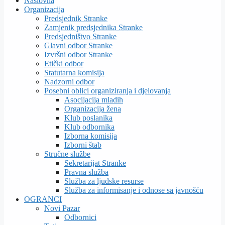
Naslovna
Organizacija
Predsjednik Stranke
Zamjenik predsjednika Stranke
Predsjedništvo Stranke
Glavni odbor Stranke
Izvršni odbor Stranke
Etički odbor
Statutarna komisija
Nadzorni odbor
Posebni oblici organiziranja i djelovanja
Asocijacija mladih
Organizacija žena
Klub poslanika
Klub odbornika
Izborna komisija
Izborni štab
Stručne službe
Sekretarijat Stranke
Pravna služba
Služba za ljudske resurse
Služba za informisanje i odnose sa javnošću
OGRANCI
Novi Pazar
Odbornici