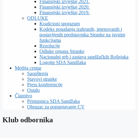
Finansijski izvještaj 2021.
Finansijski izvještaj 2020.
Finansijski izvještaj 2019.
ODLUKE
Koalicioni sporazum
Kodeks ponašanja izabranih, imenovanih i
postavljenih predstavnika Stranke na javnim
funkcijama
Rezolucije
Odluke organa Stranke
Nacionalni grb i zastava sandžačkih Bošnjaka
Logotip SDA Sandžaka
Medija centar
Saopštenja
Stavovi stranke
Press konferencije
Ostalo
Članstvo
Pristupnica SDA Sandžaka
Obrazac za popunjavanje CV
Klub odbornika