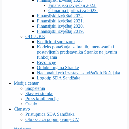
Finansijiski izveštaj 2023
Finansijski izvještaji 2023.
Članarina i prilozi za 2023.
Finansijski izvještaj 2022
Finansijski izvještaj 2021.
Finansijski izvještaj 2020.
Finansijski izvještaj 2019.
ODLUKE
Koalicioni sporazum
Kodeks ponašanja izabranih, imenovanih i
postavljenih predstavnika Stranke na javnim
funkcijama
Rezolucije
Odluke organa Stranke
Nacionalni grb i zastava sandžačkih Bošnjaka
Logotip SDA Sandžaka
Medija centar
Saopštenja
Stavovi stranke
Press konferencije
Ostalo
Članstvo
Pristupnica SDA Sandžaka
Obrazac za popunjavanje CV