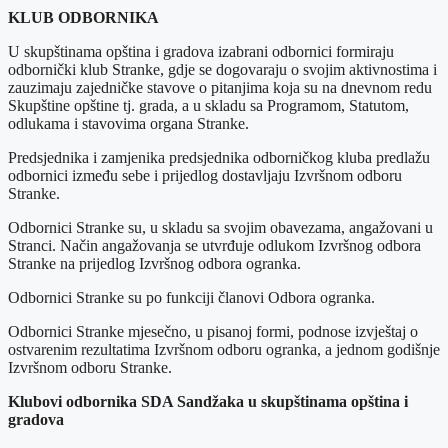
KLUB ODBORNIKA
U skupštinama opština i gradova izabrani odbornici formiraju
odbornički klub Stranke, gdje se dogovaraju o svojim aktivnostima i
zauzimaju zajedničke stavove o pitanjima koja su na dnevnom redu
Skupštine opštine tj. grada, a u skladu sa Programom, Statutom,
odlukama i stavovima organa Stranke.
Predsjednika i zamjenika predsjednika odborničkog kluba predlažu
odbornici između sebe i prijedlog dostavljaju Izvršnom odboru
Stranke.
Odbornici Stranke su, u skladu sa svojim obavezama, angažovani u
Stranci. Način angažovanja se utvrđuje odlukom Izvršnog odbora
Stranke na prijedlog Izvršnog odbora ogranka.
Odbornici Stranke su po funkciji članovi Odbora ogranka.
Odbornici Stranke mjesečno, u pisanoj formi, podnose izvještaj o
ostvarenim rezultatima Izvršnom odboru ogranka, a jednom godišnje
Izvršnom odboru Stranke.
Klubovi odbornika SDA Sandžaka u skupštinama opština i
gradova