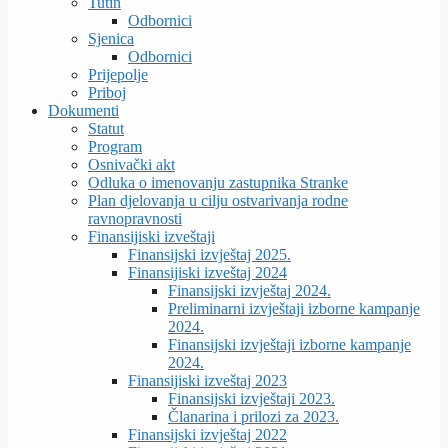
Tutin
Odbornici
Sjenica
Odbornici
Prijepolje
Priboj
Dokumenti
Statut
Program
Osnivački akt
Odluka o imenovanju zastupnika Stranke
Plan djelovanja u cilju ostvarivanja rodne
ravnopravnosti
Finansijiski izveštaji
Finansijski izvještaj 2025.
Finansijiski izveštaj 2024
Finansijski izvještaj 2024.
Preliminarni izvještaji izborne kampanje
2024.
Finansijski izvještaji izborne kampanje
2024.
Finansijiski izveštaj 2023
Finansijski izvještaji 2023.
Članarina i prilozi za 2023.
Finansijski izvještaj 2022