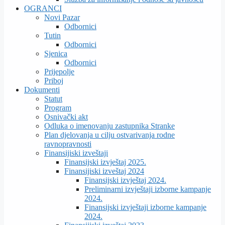
OGRANCI
Novi Pazar
Odbornici
Tutin
Odbornici
Sjenica
Odbornici
Prijepolje
Priboj
Dokumenti
Statut
Program
Osnivački akt
Odluka o imenovanju zastupnika Stranke
Plan djelovanja u cilju ostvarivanja rodne
ravnopravnosti
Finansijiski izveštaji
Finansijski izvještaj 2025.
Finansijiski izveštaj 2024
Finansijski izvještaj 2024.
Preliminarni izvještaji izborne kampanje
2024.
Finansijski izvještaji izborne kampanje
2024.