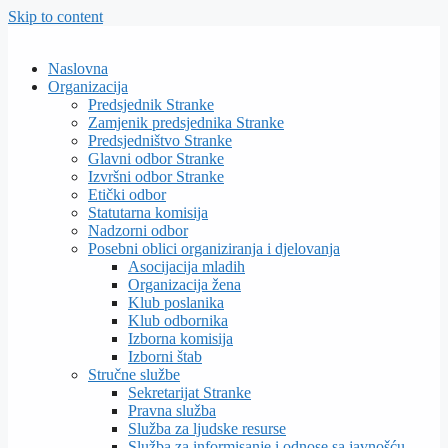
Skip to content
Naslovna
Organizacija
Predsjednik Stranke
Zamjenik predsjednika Stranke
Predsjedništvo Stranke
Glavni odbor Stranke
Izvršni odbor Stranke
Etički odbor
Statutarna komisija
Nadzorni odbor
Posebni oblici organiziranja i djelovanja
Asocijacija mladih
Organizacija žena
Klub poslanika
Klub odbornika
Izborna komisija
Izborni štab
Stručne službe
Sekretarijat Stranke
Pravna služba
Služba za ljudske resurse
Služba za informisanje i odnose sa javnošću