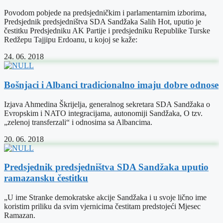
Povodom pobjede na predsjedničkim i parlamentarnim izborima,
Predsjednik predsjedništva SDA Sandžaka Salih Hot, uputio je
čestitku Predsjedniku AK Partije i predsjedniku Republike Turske
Redžepu Tajjipu Erdoanu, u kojoj se kaže:
24. 06. 2018
Bošnjaci i Albanci tradicionalno imaju dobre odnose
Izjava Ahmedina Škrijelja, generalnog sekretara SDA Sandžaka o
Evropskim i NATO integracijama, autonomiji Sandžaka, O tzv.
„zelenoj transferzali“ i odnosima sa Albancima.
20. 06. 2018
Predsjednik predsjedništva SDA Sandžaka uputio
ramazansku čestitku
„U ime Stranke demokratske akcije Sandžaka i u svoje lično ime
koristim priliku da svim vjernicima čestitam predstojeći Mjesec
Ramazan.