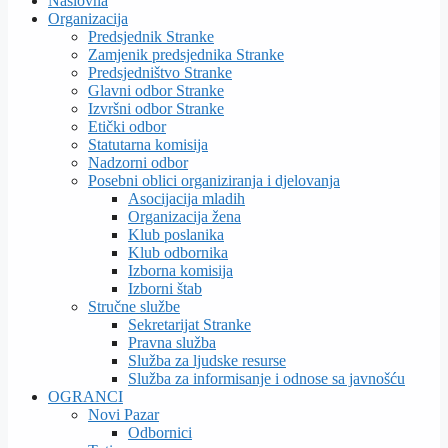
Naslovna
Organizacija
Predsjednik Stranke
Zamjenik predsjednika Stranke
Predsjedništvo Stranke
Glavni odbor Stranke
Izvršni odbor Stranke
Etički odbor
Statutarna komisija
Nadzorni odbor
Posebni oblici organiziranja i djelovanja
Asocijacija mladih
Organizacija žena
Klub poslanika
Klub odbornika
Izborna komisija
Izborni štab
Stručne službe
Sekretarijat Stranke
Pravna služba
Služba za ljudske resurse
Služba za informisanje i odnose sa javnošću
OGRANCI
Novi Pazar
Odbornici