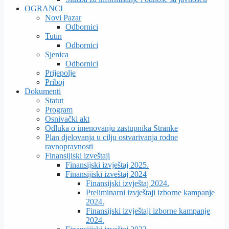
OGRANCI
Novi Pazar
Odbornici
Tutin
Odbornici
Sjenica
Odbornici
Prijepolje
Priboj
Dokumenti
Statut
Program
Osnivački akt
Odluka o imenovanju zastupnika Stranke
Plan djelovanja u cilju ostvarivanja rodne
ravnopravnosti
Finansijiski izveštaji
Finansijski izvještaj 2025.
Finansijiski izveštaj 2024
Finansijski izvještaj 2024.
Preliminarni izvještaji izborne kampanje
2024.
Finansijski izvještaji izborne kampanje
2024.