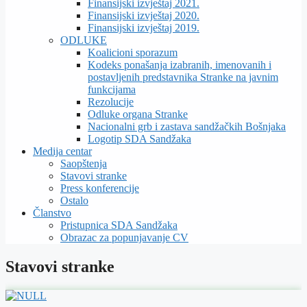
Finansijski izvještaj 2021.
Finansijski izvještaj 2020.
Finansijski izvještaj 2019.
ODLUKE
Koalicioni sporazum
Kodeks ponašanja izabranih, imenovanih i
postavljenih predstavnika Stranke na javnim
funkcijama
Rezolucije
Odluke organa Stranke
Nacionalni grb i zastava sandžačkih Bošnjaka
Logotip SDA Sandžaka
Medija centar
Saopštenja
Stavovi stranke
Press konferencije
Ostalo
Članstvo
Pristupnica SDA Sandžaka
Obrazac za popunjavanje CV
Stavovi stranke