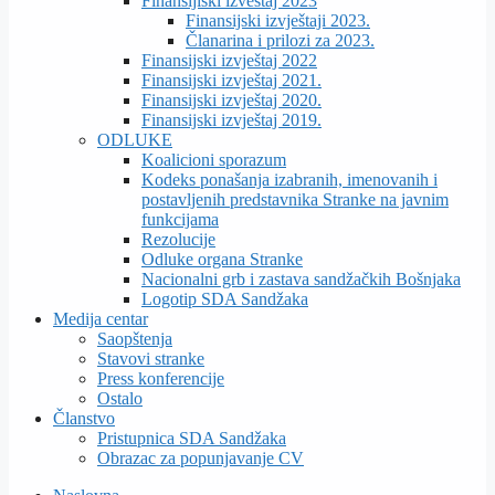
Finansijiski izveštaj 2023
Finansijski izvještaji 2023.
Članarina i prilozi za 2023.
Finansijski izvještaj 2022
Finansijski izvještaj 2021.
Finansijski izvještaj 2020.
Finansijski izvještaj 2019.
ODLUKE
Koalicioni sporazum
Kodeks ponašanja izabranih, imenovanih i
postavljenih predstavnika Stranke na javnim
funkcijama
Rezolucije
Odluke organa Stranke
Nacionalni grb i zastava sandžačkih Bošnjaka
Logotip SDA Sandžaka
Medija centar
Saopštenja
Stavovi stranke
Press konferencije
Ostalo
Članstvo
Pristupnica SDA Sandžaka
Obrazac za popunjavanje CV