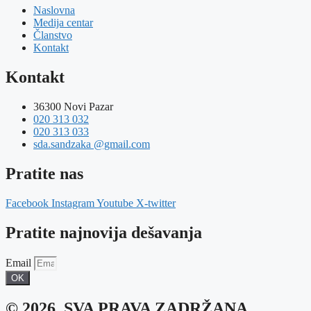
Naslovna
Medija centar
Članstvo
Kontakt
Kontakt
36300 Novi Pazar
020 313 032
020 313 033
sda.sandzaka @gmail.com
Pratite nas
Facebook
Instagram
Youtube
X-twitter
Pratite najnovija dešavanja
Email
OK
© 2026. SVA PRAVA ZADRŽANA