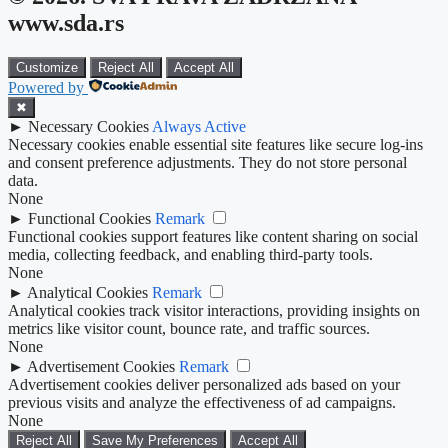
www.sda.rs
Customize
Reject All
Accept All
Powered by
✖
►
Necessary Cookies
Always Active
Necessary cookies enable essential site features like secure log-ins
and consent preference adjustments. They do not store personal
data.
None
►
Functional Cookies
Remark
Functional cookies support features like content sharing on social
media, collecting feedback, and enabling third-party tools.
None
►
Analytical Cookies
Remark
Analytical cookies track visitor interactions, providing insights on
metrics like visitor count, bounce rate, and traffic sources.
None
►
Advertisement Cookies
Remark
Advertisement cookies deliver personalized ads based on your
previous visits and analyze the effectiveness of ad campaigns.
None
Reject All
Save My Preferences
Accept All