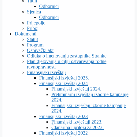
Tutin
Odbornici
Sjenica
Odbornici
Prijepolje
Priboj
Dokumenti
Statut
Program
Osnivački akt
Odluka o imenovanju zastupnika Stranke
Plan djelovanja u cilju ostvarivanja rodne
ravnopravnosti
Finansijiski izveštaji
Finansijski izvještaj 2025.
Finansijiski izveštaj 2024
Finansijski izvještaj 2024.
Preliminarni izvještaji izborne kampanje
2024.
Finansijski izvještaji izborne kampanje
2024.
Finansijiski izveštaj 2023
Finansijski izvještaji 2023.
Članarina i prilozi za 2023.
Finansijski izvještaj 2022