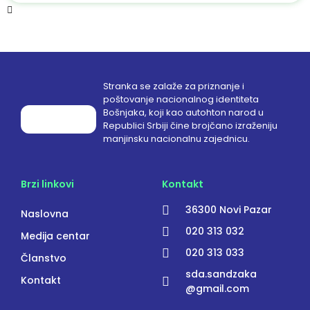
Stranka se zalaže za priznanje i
poštovanje nacionalnog identiteta
Bošnjaka, koji kao autohton narod u
Republici Srbiji čine brojčano izraženiju
manjinsku nacionalnu zajednicu.
Brzi linkovi
Kontakt
36300 Novi Pazar
Naslovna
020 313 032
Medija centar
020 313 033
Članstvo
sda.sandzaka
Kontakt
@gmail.com