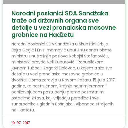
Narodni poslanici SDA Sandžaka
traže od državnih organa sve
detalje u vezi pronalaska masovne
grobnice na Hadžetu
Narodni poslanici SDA Sandžaka u Skupštini Srbije
Bajro Gegić i Enis Imamović uputili su danas pismo
ministru unutrašnjih poslova Nebojši Stefanoviću,
ministarki pravde Neli Kuburović i Republičkom
javnom tužiocu Zagorki Dolovac, u kojem traže sve
detalje u vezi pronalaska masovne grobnice u
dvorištu Doma zdravlja u Novom Pazaru, 15. jula 2017.
godine, te nestručnom, krajnje neprimjerenom i
ponižavajućem postupanju prema posmrtnim
ostacima žrtava, koji vrijeđaju porodice i sve
sunarodnike uglednih Bošnjaka i Albanaca streljanih
na Hadžetu.
19. 07. 2017