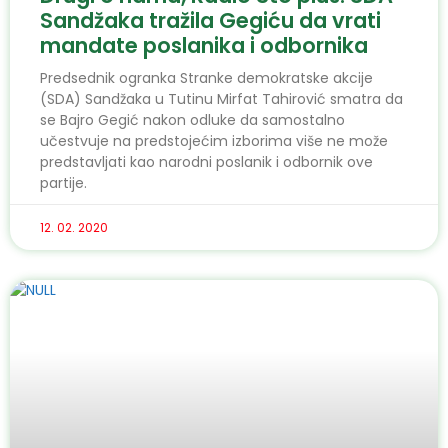
Sandžaka tražila Gegiću da vrati
mandate poslanika i odbornika
Predsednik ogranka Stranke demokratske akcije
(SDA) Sandžaka u Tutinu Mirfat Tahirović smatra da
se Bajro Gegić nakon odluke da samostalno
učestvuje na predstojećim izborima više ne može
predstavljati kao narodni poslanik i odbornik ove
partije.
12. 02. 2020