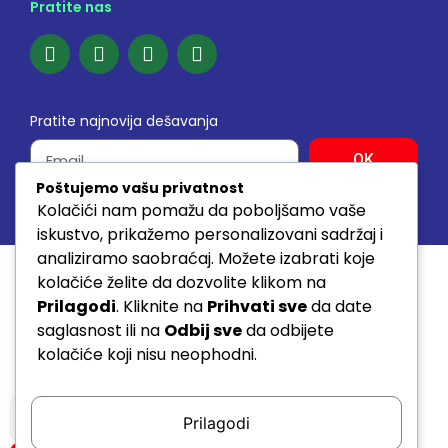
Pratite nas
Pratite najnovija dešavanja
OK
Poštujemo vašu privatnost
Kolačići nam pomažu da poboljšamo vaše
© 2026. SVA PRAVA ZADRŽANA www.sda.rs
iskustvo, prikažemo personalizovani sadržaj i
analiziramo saobraćaj. Možete izabrati koje
kolačiće želite da dozvolite klikom na
Prilagodi
. Kliknite na
Prihvati sve
da date
saglasnost ili na
Odbij sve
da odbijete
kolačiće koji nisu neophodni.
Prilagodi