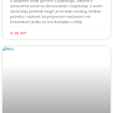
u Skupštini Srbije govorio o prijedlogu zakona o
osnovama sistema obrazovanja i vaspitanja. U svom
obraćanju poslanik Gegić je između ostalog, istakao
potrebu i važnost za potpunom nastavom na
bosanskom jeziku za sve Bošnjake u Srbiji.
21. 09. 2017