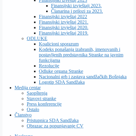
Finansijiski izveštaj 2023
Finansijski izvještaji 2023.
Članarina i prilozi za 2023.
Finansijski izvještaj 2022
Finansijski izvještaj 2021.
Finansijski izvještaj 2020.
Finansijski izvještaj 2019.
ODLUKE
Koalicioni sporazum
Kodeks ponašanja izabranih, imenovanih i
postavljenih predstavnika Stranke na javnim
funkcijama
Rezolucije
Odluke organa Stranke
Nacionalni grb i zastava sandžačkih Bošnjaka
Logotip SDA Sandžaka
Medija centar
Saopštenja
Stavovi stranke
Press konferencije
Ostalo
Članstvo
Pristupnica SDA Sandžaka
Obrazac za popunjavanje CV