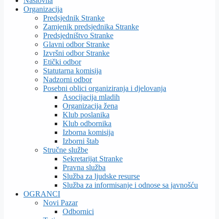
Naslovna
Organizacija
Predsjednik Stranke
Zamjenik predsjednika Stranke
Predsjedništvo Stranke
Glavni odbor Stranke
Izvršni odbor Stranke
Etički odbor
Statutarna komisija
Nadzorni odbor
Posebni oblici organiziranja i djelovanja
Asocijacija mladih
Organizacija žena
Klub poslanika
Klub odbornika
Izborna komisija
Izborni štab
Stručne službe
Sekretarijat Stranke
Pravna služba
Služba za ljudske resurse
Služba za informisanje i odnose sa javnošću
OGRANCI
Novi Pazar
Odbornici