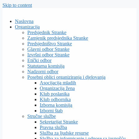
Skip to content
Naslovna
Organizacija
Predsjednik Stranke
Zamjenik predsjednika Stranke
Predsjedništvo Stranke
Glavni odbor Stranke
Izvršni odbor Stranke
Etički odbor
Statutarna komisija
Nadzorni odbor
Posebni oblici organiziranja i djelovanja
Asocijacija mladih
Organizacija žena
Klub poslanika
Klub odbornika
Izborna komisija
Izborni štab
Stručne službe
Sekretarijat Stranke
Pravna služba
Služba za ljudske resurse
Služba za informisanje i odnose sa javnošću