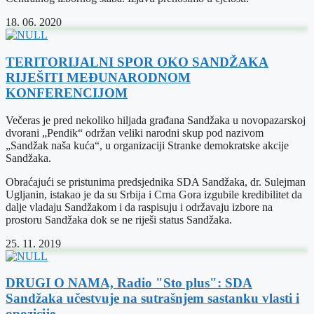
18. 06. 2020
TERITORIJALNI SPOR OKO SANDŽAKA
RIJEŠITI MEĐUNARODNOM
KONFERENCIJOM
Večeras je pred nekoliko hiljada građana Sandžaka u novopazarskoj
dvorani „Pendik“ održan veliki narodni skup pod nazivom
„Sandžak naša kuća“, u organizaciji Stranke demokratske akcije
Sandžaka.
Obraćajući se pristunima predsjednika SDA Sandžaka, dr. Sulejman
Ugljanin, istakao je da su Srbija i Crna Gora izgubile kredibilitet da
dalje vladaju Sandžakom i da raspisuju i održavaju izbore na
prostoru Sandžaka dok se ne riješi status Sandžaka.
25. 11. 2019
DRUGI O NAMA, Radio "Sto plus": SDA
Sandžaka učestvuje na sutrašnjem sastanku vlasti i
opozicije