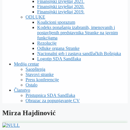
Finansijski izvještaj 2021.
Finansijski izvještaj 2020.
Finansijski izvještaj 2019.
ODLUKE
Koalicioni sporazum
Kodeks ponašanja izabranih, imenovanih i
postavljenih predstavnika Stranke na javnim
funkcijama
Rezolucije
Odluke organa Stranke
Nacionalni grb i zastava sandžačkih Bošnjaka
Logotip SDA Sandžaka
Medija centar
Saopštenja
Stavovi stranke
Press konferencije
Ostalo
Članstvo
Pristupnica SDA Sandžaka
Obrazac za popunjavanje CV
Mirza Hajdinović