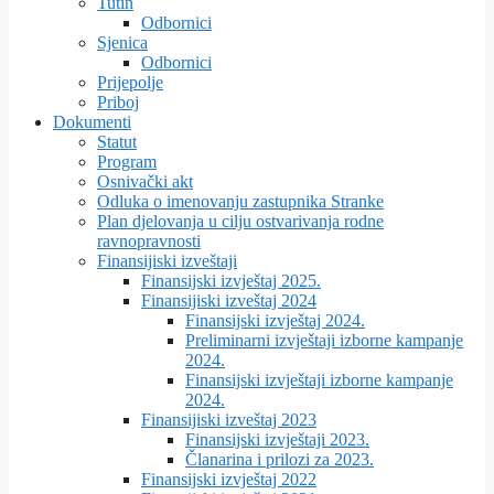
Tutin
Odbornici
Sjenica
Odbornici
Prijepolje
Priboj
Dokumenti
Statut
Program
Osnivački akt
Odluka o imenovanju zastupnika Stranke
Plan djelovanja u cilju ostvarivanja rodne
ravnopravnosti
Finansijiski izveštaji
Finansijski izvještaj 2025.
Finansijiski izveštaj 2024
Finansijski izvještaj 2024.
Preliminarni izvještaji izborne kampanje
2024.
Finansijski izvještaji izborne kampanje
2024.
Finansijiski izveštaj 2023
Finansijski izvještaji 2023.
Članarina i prilozi za 2023.
Finansijski izvještaj 2022