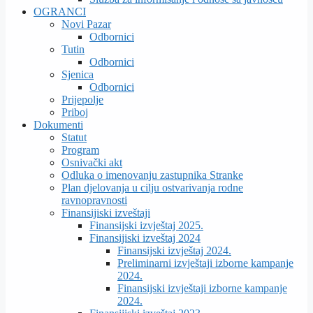
OGRANCI
Novi Pazar
Odbornici
Tutin
Odbornici
Sjenica
Odbornici
Prijepolje
Priboj
Dokumenti
Statut
Program
Osnivački akt
Odluka o imenovanju zastupnika Stranke
Plan djelovanja u cilju ostvarivanja rodne
ravnopravnosti
Finansijiski izveštaji
Finansijski izvještaj 2025.
Finansijiski izveštaj 2024
Finansijski izvještaj 2024.
Preliminarni izvještaji izborne kampanje
2024.
Finansijski izvještaji izborne kampanje
2024.