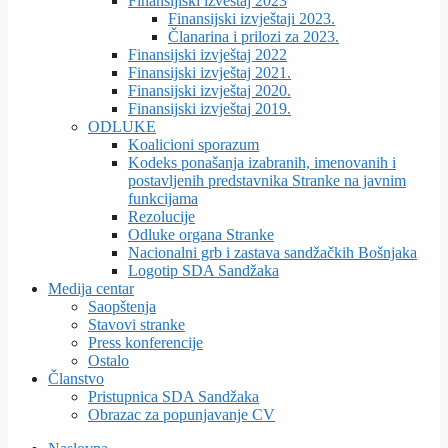
Finansijiski izveštaj 2023
Finansijski izvještaji 2023.
Članarina i prilozi za 2023.
Finansijski izvještaj 2022
Finansijski izvještaj 2021.
Finansijski izvještaj 2020.
Finansijski izvještaj 2019.
ODLUKE
Koalicioni sporazum
Kodeks ponašanja izabranih, imenovanih i
postavljenih predstavnika Stranke na javnim
funkcijama
Rezolucije
Odluke organa Stranke
Nacionalni grb i zastava sandžačkih Bošnjaka
Logotip SDA Sandžaka
Medija centar
Saopštenja
Stavovi stranke
Press konferencije
Ostalo
Članstvo
Pristupnica SDA Sandžaka
Obrazac za popunjavanje CV