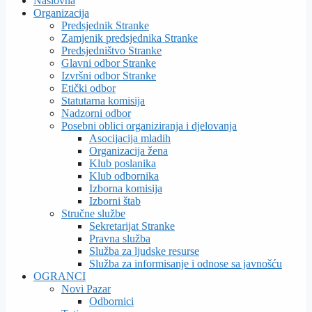
Naslovna
Organizacija
Predsjednik Stranke
Zamjenik predsjednika Stranke
Predsjedništvo Stranke
Glavni odbor Stranke
Izvršni odbor Stranke
Etički odbor
Statutarna komisija
Nadzorni odbor
Posebni oblici organiziranja i djelovanja
Asocijacija mladih
Organizacija žena
Klub poslanika
Klub odbornika
Izborna komisija
Izborni štab
Stručne službe
Sekretarijat Stranke
Pravna služba
Služba za ljudske resurse
Služba za informisanje i odnose sa javnošću
OGRANCI
Novi Pazar
Odbornici