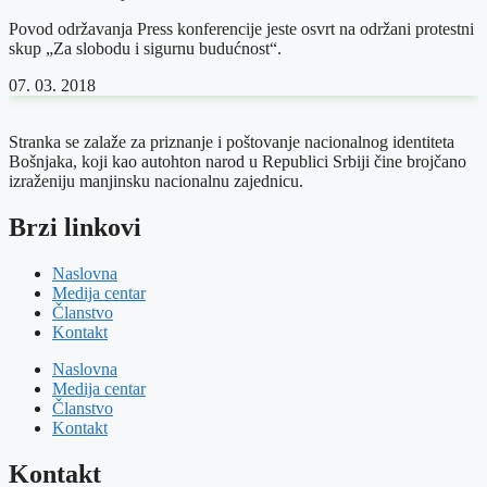
Povod održavanja Press konferencije jeste osvrt na održani protestni
skup „Za slobodu i sigurnu budućnost“.
07. 03. 2018
Stranka se zalaže za priznanje i poštovanje nacionalnog identiteta
Bošnjaka, koji kao autohton narod u Republici Srbiji čine brojčano
izraženiju manjinsku nacionalnu zajednicu.
Brzi linkovi
Naslovna
Medija centar
Članstvo
Kontakt
Naslovna
Medija centar
Članstvo
Kontakt
Kontakt