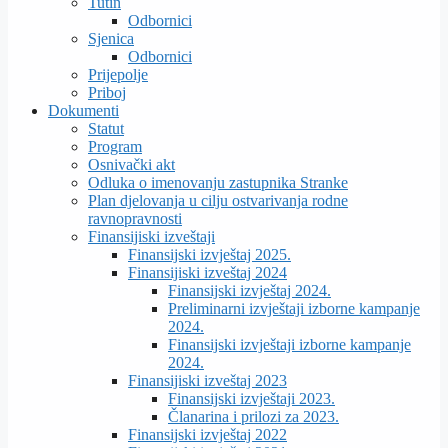
Tutin
Odbornici
Sjenica
Odbornici
Prijepolje
Priboj
Dokumenti
Statut
Program
Osnivački akt
Odluka o imenovanju zastupnika Stranke
Plan djelovanja u cilju ostvarivanja rodne
ravnopravnosti
Finansijiski izveštaji
Finansijski izvještaj 2025.
Finansijiski izveštaj 2024
Finansijski izvještaj 2024.
Preliminarni izvještaji izborne kampanje
2024.
Finansijski izvještaji izborne kampanje
2024.
Finansijiski izveštaj 2023
Finansijski izvještaji 2023.
Članarina i prilozi za 2023.
Finansijski izvještaj 2022