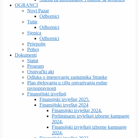
OGRANCI
Novi Pazar
Odbornici
Tutin
Odbornici
Sjenica
Odbornici
Prijepolje
Priboj
Dokumenti
Statut
Program
Osnivački akt
Odluka o imenovanju zastupnika Stranke
Plan djelovanja u cilju ostvarivanja rodne
ravnopravnosti
Finansijiski izveštaji
Finansijski izvještaj 2025.
Finansijiski izveštaj 2024
Finansijski izvještaj 2024.
Preliminarni izvještaji izborne kampanje
2024.
Finansijski izvještaji izborne kampanje
2024.