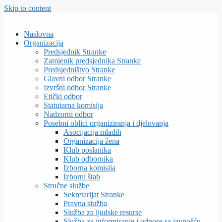
Skip to content
Naslovna
Organizacija
Predsjednik Stranke
Zamjenik predsjednika Stranke
Predsjedništvo Stranke
Glavni odbor Stranke
Izvršni odbor Stranke
Etički odbor
Statutarna komisija
Nadzorni odbor
Posebni oblici organiziranja i djelovanja
Asocijacija mladih
Organizacija žena
Klub poslanika
Klub odbornika
Izborna komisija
Izborni štab
Stručne službe
Sekretarijat Stranke
Pravna služba
Služba za ljudske resurse
Služba za informisanje i odnose sa javnošću