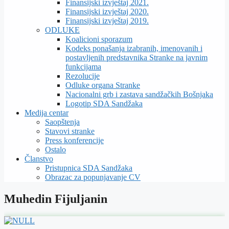
Finansijski izvještaj 2021.
Finansijski izvještaj 2020.
Finansijski izvještaj 2019.
ODLUKE
Koalicioni sporazum
Kodeks ponašanja izabranih, imenovanih i
postavljenih predstavnika Stranke na javnim
funkcijama
Rezolucije
Odluke organa Stranke
Nacionalni grb i zastava sandžačkih Bošnjaka
Logotip SDA Sandžaka
Medija centar
Saopštenja
Stavovi stranke
Press konferencije
Ostalo
Članstvo
Pristupnica SDA Sandžaka
Obrazac za popunjavanje CV
Muhedin Fijuljanin