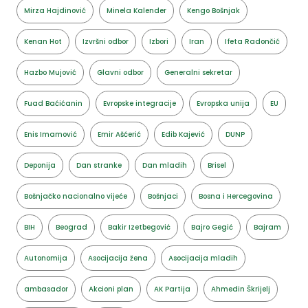
Mirza Hajdinović
Minela Kalender
Kengo Bošnjak
Kenan Hot
Izvršni odbor
Izbori
Iran
Ifeta Radončić
Hazbo Mujović
Glavni odbor
Generalni sekretar
Fuad Baćićanin
Evropske integracije
Evropska unija
EU
Enis Imamović
Emir Ašćerić
Edib Kajević
DUNP
Deponija
Dan stranke
Dan mladih
Brisel
Bošnjačko nacionalno vijeće
Bošnjaci
Bosna i Hercegovina
BIH
Beograd
Bakir Izetbegović
Bajro Gegić
Bajram
Autonomija
Asocijacija žena
Asocijacija mladih
ambasador
Akcioni plan
AK Partija
Ahmedin Škrijelj