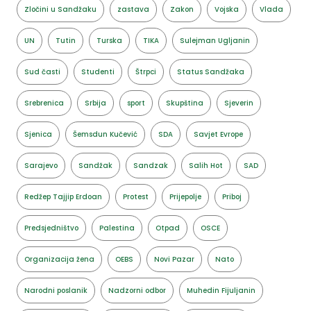
Zločini u Sandžaku
zastava
Zakon
Vojska
Vlada
UN
Tutin
Turska
TIKA
Sulejman Ugljanin
Sud časti
Studenti
Štrpci
Status Sandžaka
Srebrenica
Srbija
sport
Skupština
Sjeverin
Sjenica
Šemsdun Kučević
SDA
Savjet Evrope
Sarajevo
Sandžak
Sandzak
Salih Hot
SAD
Redžep Tajjip Erdoan
Protest
Prijepolje
Priboj
Predsjedništvo
Palestina
Otpad
OSCE
Organizacija žena
OEBS
Novi Pazar
Nato
Narodni poslanik
Nadzorni odbor
Muhedin Fijuljanin