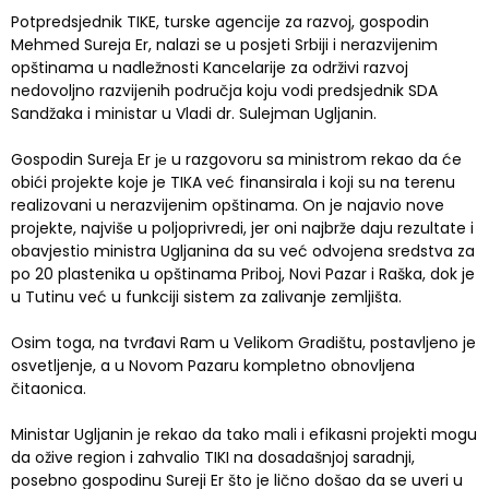
Potpredsjednik TIKE, turske agencije za razvoj, gospodin
Mehmed Sureja Er, nalazi se u posjeti Srbiji i nerazvijenim
opštinama u nadležnosti Kancelarije za održivi razvoj
nedovoljno razvijenih područja koju vodi predsjednik SDA
Sandžaka i ministar u Vladi dr. Sulejman Ugljanin.
Gospodin Surejа Er је u razgovoru sa ministrom rekao da će
obići projekte koje je TIKA već finansirala i koji su na terenu
realizovani u nerazvijenim opštinama. On je najavio nove
projekte, najviše u poljoprivredi, jer oni najbrže daju rezultate i
obavjestio ministra Ugljanina da su već odvojena sredstva za
po 20 plastenika u opštinama Priboj, Novi Pazar i Raška, dok je
u Tutinu već u funkciji sistem za zalivanje zemljišta.
Osim toga, na tvrđavi Ram u Velikom Gradištu, postavljeno je
osvetljenje, a u Novom Pazaru kompletno obnovljena
čitaonica.
Ministar Ugljanin je rekao da tako mali i efikasni projekti mogu
da ožive region i zahvalio TIKI na dosadašnjoj saradnji,
posebno gospodinu Sureji Er što je lično došao da se uveri u