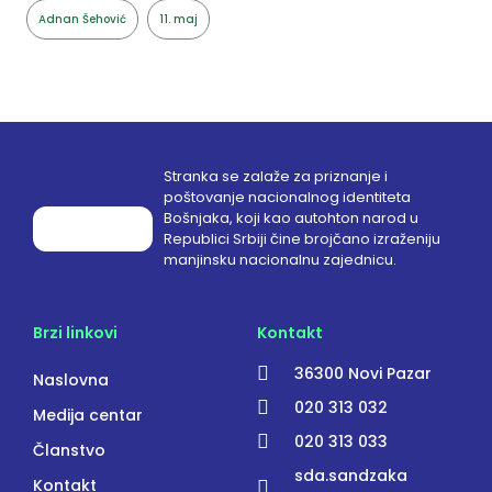
Adnan Šehović
11. maj
Stranka se zalaže za priznanje i
poštovanje nacionalnog identiteta
Bošnjaka, koji kao autohton narod u
Republici Srbiji čine brojčano izraženiju
manjinsku nacionalnu zajednicu.
Brzi linkovi
Kontakt
36300 Novi Pazar
Naslovna
020 313 032
Medija centar
020 313 033
Članstvo
sda.sandzaka
Kontakt