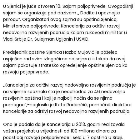
U Sjenici je juče otvoren 10. Sajam poljoprivrede. Ovogodišnji
sajam se organizuje pod nazivom „ Dođite i upoznajte
prirodu”. Organizatori ovog sajma su opština Sjenica,
Ministarstvo poljoprivrede, Kancelarija za održivi razvoj
nedovoljno razvijenih područja kojom rukovodi ministar u
Vladi Srbije Dr. Sulejman Ugljanin i USAID.
Predsjednik opštine Sjenica Hazbo Mujović je poželeo
uspješan rad svim izlagačima na sajmu i istakao da ovaj
sajam pokazuje strateško opredeljenje opštine Sjenica ka
razvoju poljoprivrede.
„Kancelarija za održivi razvoj nedovoljno razvijenih područja je
na vrijeme spoznala šta je neophodno za 46 nedovoljno
razvijenih opština i koji je najbolji način da se njima
pomogne“,-naglasila je Ifeta Radončić, pomoćnik direktora
Kancelarije za održivi razvoj nedovoljno razvijenih područja.
Ona je dodala da je Kancelarija u 2013. godini realizovala
važan projekat u vrijednosti od 100 miliona dinara za
podsticaj razvoja poljoprivrede i sela u 7 opština u Srbiji.