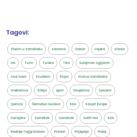
Tagovi:
Zločini u Sandžaku
zastava
Zakon
Vojska
Vlada
UN
Tutin
Turska
TIKA
Sulejman Ugljanin
Sud časti
Studenti
Štrpci
Status Sandžaka
Srebrenica
Srbija
sport
Skupština
Sjeverin
Sjenica
Šemsdun Kučević
SDA
Savjet Evrope
Sarajevo
Sandžak
Sandzak
Salih Hot
SAD
Redžep Tajjip Erdoan
Protest
Prijepolje
Priboj