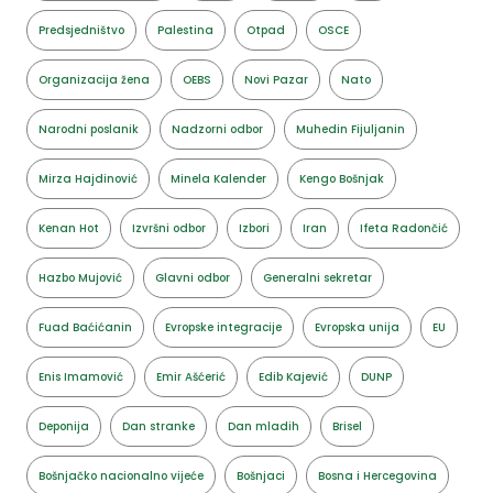
Predsjedništvo
Palestina
Otpad
OSCE
Organizacija žena
OEBS
Novi Pazar
Nato
Narodni poslanik
Nadzorni odbor
Muhedin Fijuljanin
Mirza Hajdinović
Minela Kalender
Kengo Bošnjak
Kenan Hot
Izvršni odbor
Izbori
Iran
Ifeta Radončić
Hazbo Mujović
Glavni odbor
Generalni sekretar
Fuad Baćićanin
Evropske integracije
Evropska unija
EU
Enis Imamović
Emir Ašćerić
Edib Kajević
DUNP
Deponija
Dan stranke
Dan mladih
Brisel
Bošnjačko nacionalno vijeće
Bošnjaci
Bosna i Hercegovina