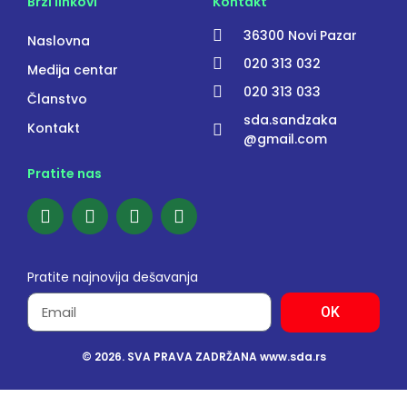
Brzi linkovi
Kontakt
36300 Novi Pazar
Naslovna
020 313 032
Medija centar
020 313 033
Članstvo
sda.sandzaka
Kontakt
@gmail.com
Pratite nas
Pratite najnovija dešavanja
OK
© 2026. SVA PRAVA ZADRŽANA www.sda.rs