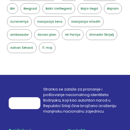
BIH
Beograd
Bakir Izetbegović
Bajro Gegić
Bajram
Autonomija
Asocijacija žena
Asocijacija mladih
ambasador
Akcioni plan
AK Partija
Ahmedin Škrijelj
Adnan Šehović
11. maj
Stranka se zalaže za priznanje i
poštovanje nacionalnog identiteta
Bošnjaka, koji kao autohton narod u
Republici Srbiji čine brojčano izraženiju
manjinsku nacionalnu zajednicu.