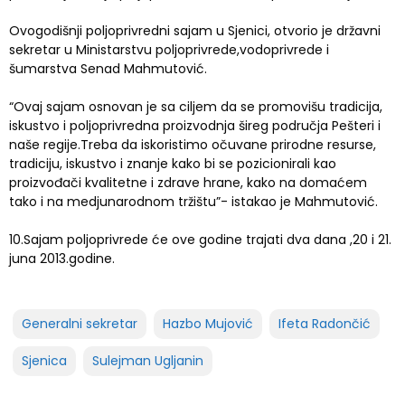
Ovogodišnji poljoprivredni sajam u Sjenici, otvorio je državni
sekretar u Ministarstvu poljoprivrede,vodoprivrede i
šumarstva Senad Mahmutović.
“Ovaj sajam osnovan je sa ciljem da se promovišu tradicija,
iskustvo i poljoprivredna proizvodnja šireg područja Pešteri i
naše regije.Treba da iskoristimo očuvane prirodne resurse,
tradiciju, iskustvo i znanje kako bi se pozicionirali kao
proizvođači kvalitetne i zdrave hrane, kako na domaćem
tako i na medjunarodnom tržištu”- istakao je Mahmutović.
10.Sajam poljoprivrede će ove godine trajati dva dana ,20 i 21.
juna 2013.godine.
Generalni sekretar
Hazbo Mujović
Ifeta Radončić
Sjenica
Sulejman Ugljanin