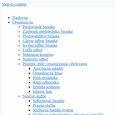
Skip to content
Naslovna
Organizacija
Predsjednik Stranke
Zamjenik predsjednika Stranke
Predsjedništvo Stranke
Glavni odbor Stranke
Izvršni odbor Stranke
Etički odbor
Statutarna komisija
Nadzorni odbor
Posebni oblici organiziranja i djelovanja
Asocijacija mladih
Organizacija žena
Klub poslanika
Klub odbornika
Izborna komisija
Izborni štab
Stručne službe
Sekretarijat Stranke
Pravna služba
Služba za ljudske resurse
Služba za informisanje i odnose sa javnošću