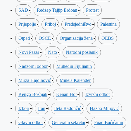
SAD
Redžep Tajjip Erdoan
Protest
Prijepolje
Priboj
Predsjedništvo
Palestina
Otpad
OSCE
Organizacija žena
OEBS
Novi Pazar
Nato
Narodni poslanik
Nadzorni odbor
Muhedin Fijuljanin
Mirza Hajdinović
Minela Kalender
Kengo Bošnjak
Kenan Hot
Izvršni odbor
Izbori
Iran
Ifeta Radončić
Hazbo Mujović
Glavni odbor
Generalni sekretar
Fuad Baćićanin