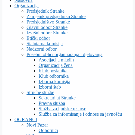
Naslovna
Organizacija
Predsjednik Stranke
Zamjenik predsjednika Stranke
Predsjedništvo Stranke
Glavni odbor Stranke
Izvršni odbor Stranke
Etički odbor
Statutarna komisija
Nadzorni odbor
Posebni oblici organiziranja i djelovanja
Asocijacija mladih
Organizacija žena
Klub poslanika
Klub odbornika
Izborna komisija
Izborni štab
Stručne službe
Sekretarijat Stranke
Pravna služba
Služba za ljudske resurse
Služba za informisanje i odnose sa javnošću
OGRANCI
Novi Pazar
Odbornici