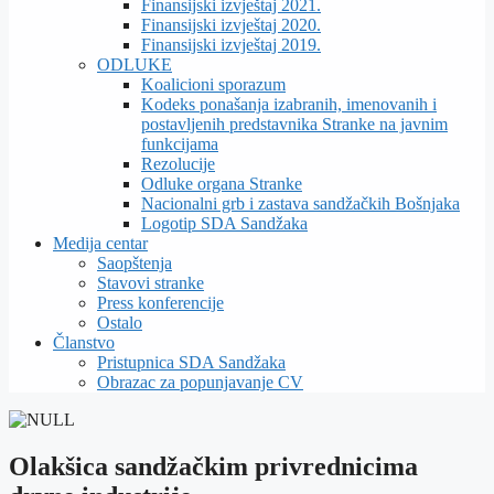
Finansijski izvještaj 2021.
Finansijski izvještaj 2020.
Finansijski izvještaj 2019.
ODLUKE
Koalicioni sporazum
Kodeks ponašanja izabranih, imenovanih i
postavljenih predstavnika Stranke na javnim
funkcijama
Rezolucije
Odluke organa Stranke
Nacionalni grb i zastava sandžačkih Bošnjaka
Logotip SDA Sandžaka
Medija centar
Saopštenja
Stavovi stranke
Press konferencije
Ostalo
Članstvo
Pristupnica SDA Sandžaka
Obrazac za popunjavanje CV
Olakšica sandžačkim privrednicima