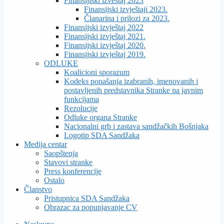
Finansijiski izveštaj 2023
Finansijski izvještaji 2023.
Članarina i prilozi za 2023.
Finansijski izvještaj 2022
Finansijski izvještaj 2021.
Finansijski izvještaj 2020.
Finansijski izvještaj 2019.
ODLUKE
Koalicioni sporazum
Kodeks ponašanja izabranih, imenovanih i
postavljenih predstavnika Stranke na javnim
funkcijama
Rezolucije
Odluke organa Stranke
Nacionalni grb i zastava sandžačkih Bošnjaka
Logotip SDA Sandžaka
Medija centar
Saopštenja
Stavovi stranke
Press konferencije
Ostalo
Članstvo
Pristupnica SDA Sandžaka
Obrazac za popunjavanje CV