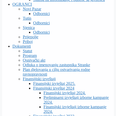
OGRANCI
Novi Pazar
Odbornici
Tutin
Odbornici
Sjenica
Odbornici
Prijepolje
Priboj
Dokumenti
Statut
Program
Osnivački akt
Odluka o imenovanju zastupnika Stranke
Plan djelovanja u cilju ostvarivanja rodne
ravnopravnosti
Finansijiski izveštaji
Finansijski izvještaj 2025.
Finansijiski izveštaj 2024
Finansijski izvještaj 2024.
Preliminarni izvještaji izborne kampanje
2024.
Finansijski izvještaji izborne kampanje
2024.