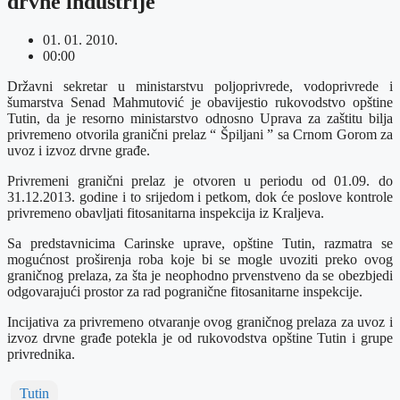
drvne industrije
01. 01. 2010.
00:00
Državni sekretar u ministarstvu poljoprivrede, vodoprivrede i
šumarstva Senad Mahmutović je obavijestio rukovodstvo opštine
Tutin, da je resorno ministarstvo odnosno Uprava za zaštitu bilja
privremeno otvorila granični prelaz “ Špiljani ” sa Crnom Gorom za
uvoz i izvoz drvne građe.
Privremeni granični prelaz je otvoren u periodu od 01.09. do
31.12.2013. godine i to srijedom i petkom, dok će poslove kontrole
privremeno obavljati fitosanitarna inspekcija iz Kraljeva.
Sa predstavnicima Carinske uprave, opštine Tutin, razmatra se
mogućnost proširenja roba koje bi se mogle uvoziti preko ovog
graničnog prelaza, za šta je neophodno prvenstveno da se obezbjedi
odgovarajući prostor za rad pogranične fitosanitarne inspekcije.
Incijativa za privremeno otvaranje ovog graničnog prelaza za uvoz i
izvoz drvne građe potekla je od rukovodstva opštine Tutin i grupe
privrednika.
Tutin