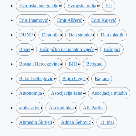
Evropske integracije
Evropska unija
EU
Enis Imamović
Emir Ašćerić
Edib Kajević
DUNP
Deponija
Dan stranke
Dan mladih
Brisel
Bošnjačko nacionalno vijeće
Bošnjaci
Bosna i Hercegovina
BIH
Beograd
Bakir Izetbegović
Bajro Gegić
Bajram
Autonomija
Asocijacija žena
Asocijacija mladih
ambasador
Akcioni plan
AK Partija
Ahmedin Škrijelj
Adnan Šehović
11. maj