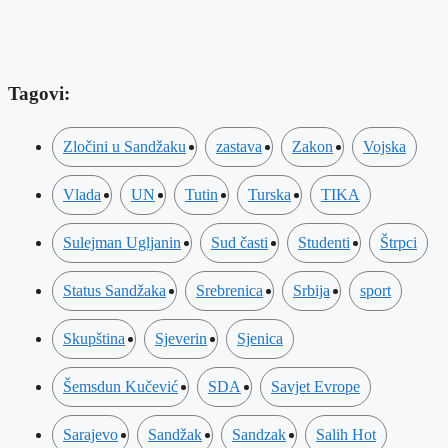
Tagovi:
Zločini u Sandžaku
zastava
Zakon
Vojska
Vlada
UN
Tutin
Turska
TIKA
Sulejman Ugljanin
Sud časti
Studenti
Štrpci
Status Sandžaka
Srebrenica
Srbija
sport
Skupština
Sjeverin
Sjenica
Šemsdun Kučević
SDA
Savjet Evrope
Sarajevo
Sandžak
Sandzak
Salih Hot