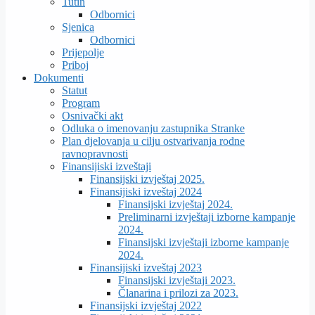
Tutin
Odbornici
Sjenica
Odbornici
Prijepolje
Priboj
Dokumenti
Statut
Program
Osnivački akt
Odluka o imenovanju zastupnika Stranke
Plan djelovanja u cilju ostvarivanja rodne
ravnopravnosti
Finansijiski izveštaji
Finansijski izvještaj 2025.
Finansijiski izveštaj 2024
Finansijski izvještaj 2024.
Preliminarni izvještaji izborne kampanje
2024.
Finansijski izvještaji izborne kampanje
2024.
Finansijiski izveštaj 2023
Finansijski izvještaji 2023.
Članarina i prilozi za 2023.
Finansijski izvještaj 2022