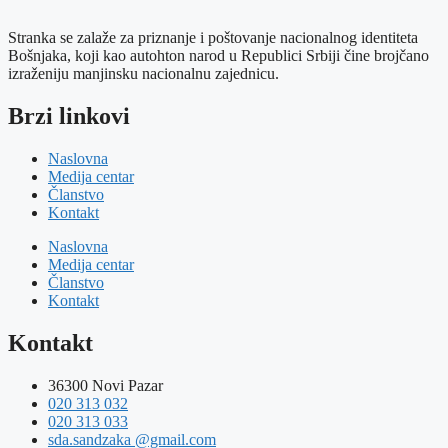
Stranka se zalaže za priznanje i poštovanje nacionalnog identiteta
Bošnjaka, koji kao autohton narod u Republici Srbiji čine brojčano
izraženiju manjinsku nacionalnu zajednicu.
Brzi linkovi
Naslovna
Medija centar
Članstvo
Kontakt
Naslovna
Medija centar
Članstvo
Kontakt
Kontakt
36300 Novi Pazar
020 313 032
020 313 033
sda.sandzaka @gmail.com