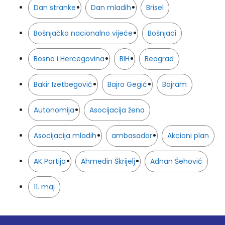
Dan stranke
Dan mladih
Brisel
Bošnjačko nacionalno vijeće
Bošnjaci
Bosna i Hercegovina
BIH
Beograd
Bakir Izetbegović
Bajro Gegić
Bajram
Autonomija
Asocijacija žena
Asocijacija mladih
ambasador
Akcioni plan
AK Partija
Ahmedin Škrijelj
Adnan Šehović
11. maj