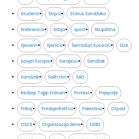
Studenti
Štrpci
Status Sandžaka
Srebrenica
Srbija
sport
Skupština
Sjeverin
Sjenica
Šemsdun Kučević
SDA
Savjet Evrope
Sarajevo
Sandžak
Sandzak
Salih Hot
SAD
Redžep Tajjip Erdoan
Protest
Prijepolje
Priboj
Predsjedništvo
Palestina
Otpad
OSCE
Organizacija žena
OEBS