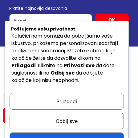
Pratite najnovija dešavanja
OK
Poštujemo vašu privatnost
Kolačići nam pomažu da poboljšamo vaše
© 2026. SVA PRAVA ZADRŽANA www.sda.rs
iskustvo, prikažemo personalizovani sadržaj i
analiziramo saobraćaj. Možete izabrati koje
kolačiće želite da dozvolite klikom na
Prilagodi
. Kliknite na
Prihvati sve
da date
saglasnost ili na
Odbij sve
da odbijete
kolačiće koji nisu neophodni.
Prilagodi
Pretraži
Odbij sve