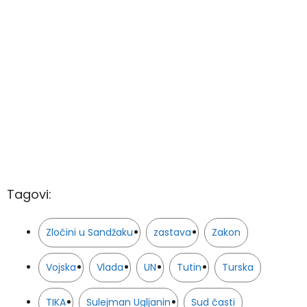
Tagovi:
Zločini u Sandžaku
zastava
Zakon
Vojska
Vlada
UN
Tutin
Turska
TIKA
Sulejman Ugljanin
Sud časti