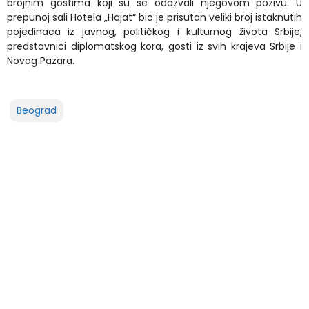
brojnim gostima koji su se odazvali njegovom pozivu. U
prepunoj sali Hotela „Hajat“ bio je prisutan veliki broj istaknutih
pojedinaca iz javnog, političkog i kulturnog života Srbije,
predstavnici diplomatskog kora, gosti iz svih krajeva Srbije i
Novog Pazara.
Beograd