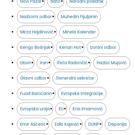
Novi Pazar
Nato
Narodni poslanik
Nadzorni odbor
Muhedin Fijuljanin
Mirza Hajdinović
Minela Kalender
Kengo Bošnjak
Kenan Hot
Izvršni odbor
Izbori
Iran
Ifeta Radončić
Hazbo Mujović
Glavni odbor
Generalni sekretar
Fuad Baćićanin
Evropske integracije
Evropska unija
EU
Enis Imamović
Emir Ašćerić
Edib Kajević
DUNP
Deponija