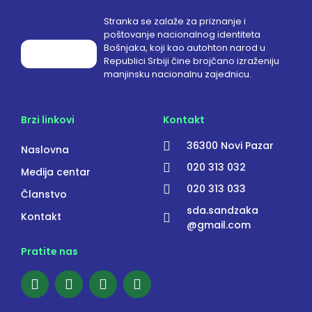
Stranka se zalaže za priznanje i
poštovanje nacionalnog identiteta
Bošnjaka, koji kao autohton narod u
Republici Srbiji čine brojčano izraženiju
manjinsku nacionalnu zajednicu.
Brzi linkovi
Kontakt
36300 Novi Pazar
Naslovna
020 313 032
Medija centar
020 313 033
Članstvo
sda.sandzaka
Kontakt
@gmail.com
Pratite nas