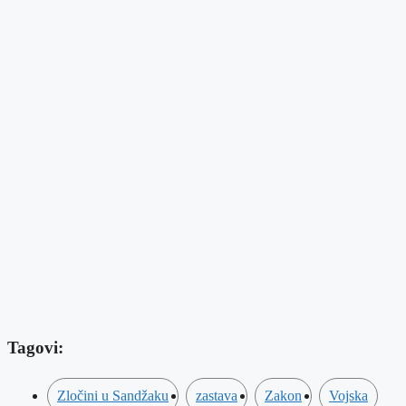
Tagovi:
Zločini u Sandžaku
zastava
Zakon
Vojska