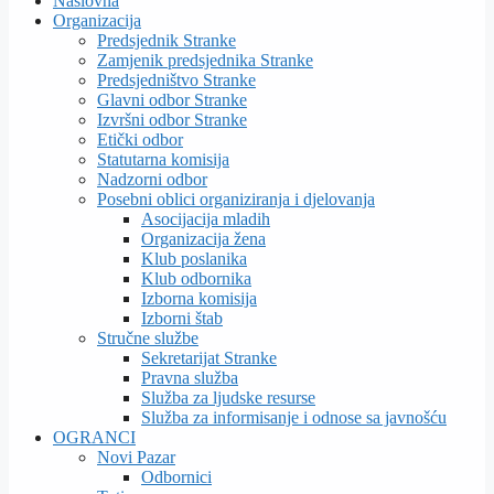
Naslovna
Organizacija
Predsjednik Stranke
Zamjenik predsjednika Stranke
Predsjedništvo Stranke
Glavni odbor Stranke
Izvršni odbor Stranke
Etički odbor
Statutarna komisija
Nadzorni odbor
Posebni oblici organiziranja i djelovanja
Asocijacija mladih
Organizacija žena
Klub poslanika
Klub odbornika
Izborna komisija
Izborni štab
Stručne službe
Sekretarijat Stranke
Pravna služba
Služba za ljudske resurse
Služba za informisanje i odnose sa javnošću
OGRANCI
Novi Pazar
Odbornici