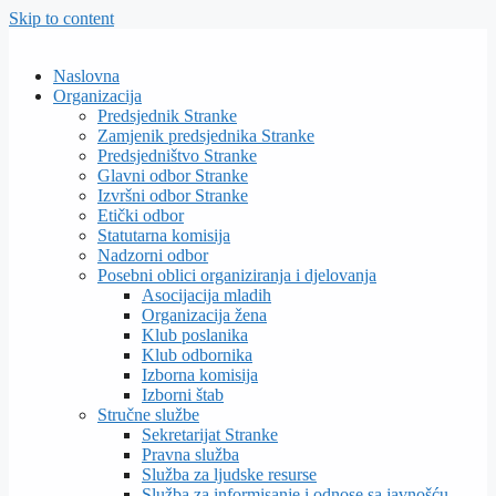
Skip to content
Naslovna
Organizacija
Predsjednik Stranke
Zamjenik predsjednika Stranke
Predsjedništvo Stranke
Glavni odbor Stranke
Izvršni odbor Stranke
Etički odbor
Statutarna komisija
Nadzorni odbor
Posebni oblici organiziranja i djelovanja
Asocijacija mladih
Organizacija žena
Klub poslanika
Klub odbornika
Izborna komisija
Izborni štab
Stručne službe
Sekretarijat Stranke
Pravna služba
Služba za ljudske resurse
Služba za informisanje i odnose sa javnošću