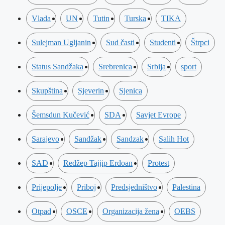
Vlada
UN
Tutin
Turska
TIKA
Sulejman Ugljanin
Sud časti
Studenti
Štrpci
Status Sandžaka
Srebrenica
Srbija
sport
Skupština
Sjeverin
Sjenica
Šemsdun Kučević
SDA
Savjet Evrope
Sarajevo
Sandžak
Sandzak
Salih Hot
SAD
Redžep Tajjip Erdoan
Protest
Prijepolje
Priboj
Predsjedništvo
Palestina
Otpad
OSCE
Organizacija žena
OEBS