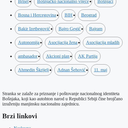
Brisel
Bošnjačko nacionalno vijeće
Bošnjaci
Bosna i Hercegovina
BIH
Beograd
Bakir Izetbegović
Bajro Gegić
Bajram
Autonomija
Asocijacija žena
Asocijacija mladih
ambasador
Akcioni plan
AK Partija
Ahmedin Škrijelj
Adnan Šehović
11. maj
Stranka se zalaže za priznanje i poštovanje nacionalnog identiteta
Bošnjaka, koji kao autohton narod u Republici Srbiji čine brojčano
izraženiju manjinsku nacionalnu zajednicu.
Brzi linkovi