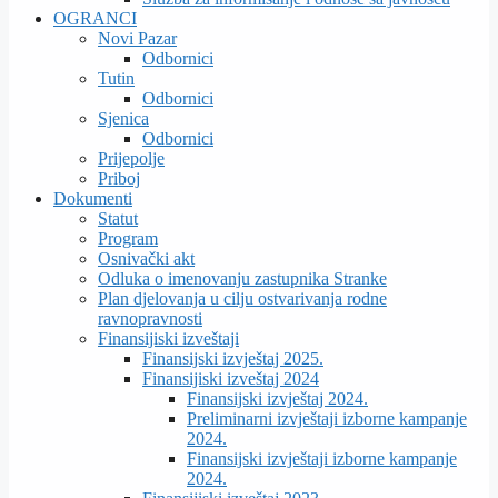
OGRANCI
Novi Pazar
Odbornici
Tutin
Odbornici
Sjenica
Odbornici
Prijepolje
Priboj
Dokumenti
Statut
Program
Osnivački akt
Odluka o imenovanju zastupnika Stranke
Plan djelovanja u cilju ostvarivanja rodne
ravnopravnosti
Finansijiski izveštaji
Finansijski izvještaj 2025.
Finansijiski izveštaj 2024
Finansijski izvještaj 2024.
Preliminarni izvještaji izborne kampanje
2024.
Finansijski izvještaji izborne kampanje
2024.