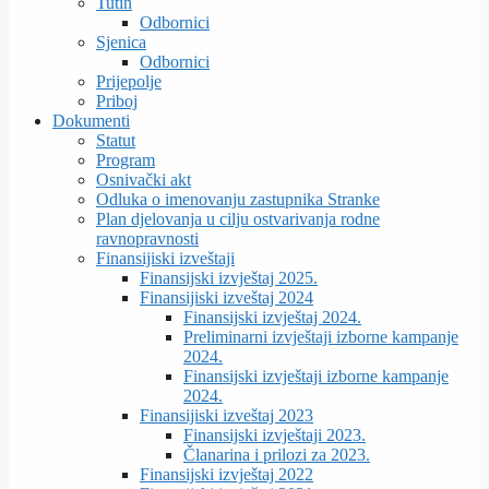
Tutin
Odbornici
Sjenica
Odbornici
Prijepolje
Priboj
Dokumenti
Statut
Program
Osnivački akt
Odluka o imenovanju zastupnika Stranke
Plan djelovanja u cilju ostvarivanja rodne
ravnopravnosti
Finansijiski izveštaji
Finansijski izvještaj 2025.
Finansijiski izveštaj 2024
Finansijski izvještaj 2024.
Preliminarni izvještaji izborne kampanje
2024.
Finansijski izvještaji izborne kampanje
2024.
Finansijiski izveštaj 2023
Finansijski izvještaji 2023.
Članarina i prilozi za 2023.
Finansijski izvještaj 2022