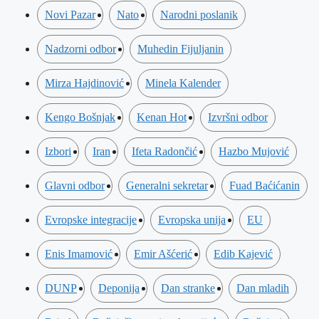
Novi Pazar
Nato
Narodni poslanik
Nadzorni odbor
Muhedin Fijuljanin
Mirza Hajdinović
Minela Kalender
Kengo Bošnjak
Kenan Hot
Izvršni odbor
Izbori
Iran
Ifeta Radončić
Hazbo Mujović
Glavni odbor
Generalni sekretar
Fuad Baćićanin
Evropske integracije
Evropska unija
EU
Enis Imamović
Emir Ašćerić
Edib Kajević
DUNP
Deponija
Dan stranke
Dan mladih