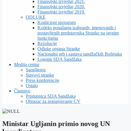
Finansijski izvještaj 2021.
Finansijski izvještaj 2020.
Finansijski izvještaj 2019.
ODLUKE
Koalicioni sporazum
Kodeks ponašanja izabranih, imenovanih i
postavljenih predstavnika Stranke na javnim
funkcijama
Rezolucije
Odluke organa Stranke
Nacionalni grb i zastava sandžačkih Bošnjaka
Logotip SDA Sandžaka
Medija centar
Saopštenja
Stavovi stranke
Press konferencije
Ostalo
Članstvo
Pristupnica SDA Sandžaka
Obrazac za popunjavanje CV
Ministar Ugljanin primio novog UN