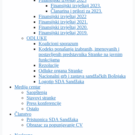
Finansijiski izveštaj 2023
Finansijski izvještaji 2023.
Članarina i prilozi za 2023.
Finansijski izvještaj 2022
Finansijski izvještaj 2021.
Finansijski izvještaj 2020.
Finansijski izvještaj 2019.
ODLUKE
Koalicioni sporazum
Kodeks ponašanja izabranih, imenovanih i
postavljenih predstavnika Stranke na javnim
funkcijama
Rezolucije
Odluke organa Stranke
Nacionalni grb i zastava sandžačkih Bošnjaka
Logotip SDA Sandžaka
Medija centar
Saopštenja
Stavovi stranke
Press konferencije
Ostalo
Članstvo
Pristupnica SDA Sandžaka
Obrazac za popunjavanje CV