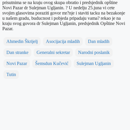
prisutnima se na kraju ovog skupa obratio i predsjednik opštine
Novi Pazar dr Sulejman Ugljanin. ? U nedelju 25.juna vi cete
svojim glasovima poraziti govor mr?nje i staviti tacku na bezakonje
u našem gradu, buducnost i pobjeda pripadaju vama? rekao je na
kraju svog govora dr Sulejman Ugljanin, predsjednik Opštine Novi
Pazar.
Ahmedin Škrijelj
Asocijacija mladih
Dan mladih
Dan stranke
Generalni sekretar
Narodni poslanik
Novi Pazar
Šemsdun Kučević
Sulejman Ugljanin
Tutin