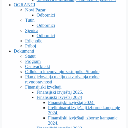
OGRANCI
Novi Pazar
Odbornici
Tutin
Odbornici
Sjenica
Odbornici
Prijepolje
Priboj
Dokumenti
Statut
Program
Osnivački akt
Odluka o imenovanju zastupnika Stranke
Plan djelovanja u cilju ostvarivanja rodne
ravnopravnosti
Finansijiski izveštaji
Finansijski izvještaj 2025.
Finansijiski izveštaj 2024
Finansijski izvještaj 2024.
Preliminarni izvještaji izborne kampanje
2024.
Finansijski izvještaji izborne kampanje
2024.