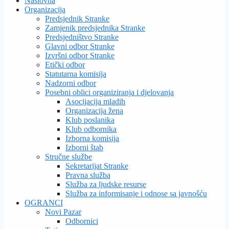
Naslovna
Organizacija
Predsjednik Stranke
Zamjenik predsjednika Stranke
Predsjedništvo Stranke
Glavni odbor Stranke
Izvršni odbor Stranke
Etički odbor
Statutarna komisija
Nadzorni odbor
Posebni oblici organiziranja i djelovanja
Asocijacija mladih
Organizacija žena
Klub poslanika
Klub odbornika
Izborna komisija
Izborni štab
Stručne službe
Sekretarijat Stranke
Pravna služba
Služba za ljudske resurse
Služba za informisanje i odnose sa javnošću
OGRANCI
Novi Pazar
Odbornici