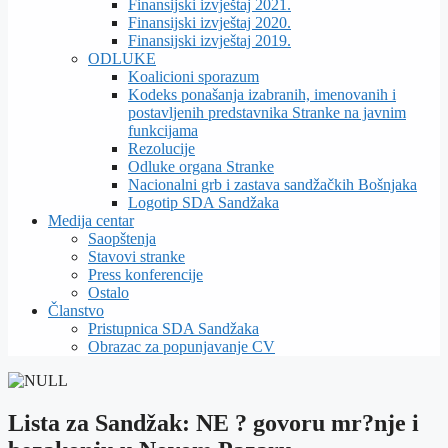
Finansijski izvještaj 2021.
Finansijski izvještaj 2020.
Finansijski izvještaj 2019.
ODLUKE
Koalicioni sporazum
Kodeks ponašanja izabranih, imenovanih i
postavljenih predstavnika Stranke na javnim
funkcijama
Rezolucije
Odluke organa Stranke
Nacionalni grb i zastava sandžačkih Bošnjaka
Logotip SDA Sandžaka
Medija centar
Saopštenja
Stavovi stranke
Press konferencije
Ostalo
Članstvo
Pristupnica SDA Sandžaka
Obrazac za popunjavanje CV
Lista za Sandžak: NE ? govoru mr?nje i