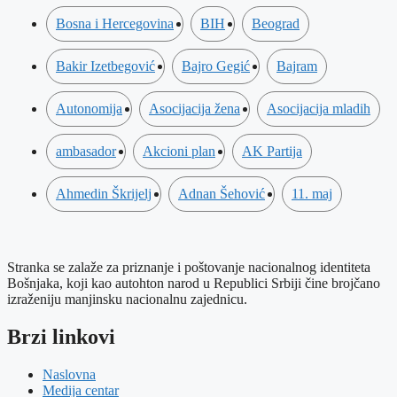
Bosna i Hercegovina
BIH
Beograd
Bakir Izetbegović
Bajro Gegić
Bajram
Autonomija
Asocijacija žena
Asocijacija mladih
ambasador
Akcioni plan
AK Partija
Ahmedin Škrijelj
Adnan Šehović
11. maj
Stranka se zalaže za priznanje i poštovanje nacionalnog identiteta
Bošnjaka, koji kao autohton narod u Republici Srbiji čine brojčano
izraženiju manjinsku nacionalnu zajednicu.
Brzi linkovi
Naslovna
Medija centar