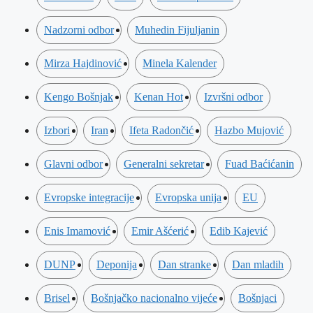
Nadzorni odbor
Muhedin Fijuljanin
Mirza Hajdinović
Minela Kalender
Kengo Bošnjak
Kenan Hot
Izvršni odbor
Izbori
Iran
Ifeta Radončić
Hazbo Mujović
Glavni odbor
Generalni sekretar
Fuad Baćićanin
Evropske integracije
Evropska unija
EU
Enis Imamović
Emir Ašćerić
Edib Kajević
DUNP
Deponija
Dan stranke
Dan mladih
Brisel
Bošnjačko nacionalno vijeće
Bošnjaci