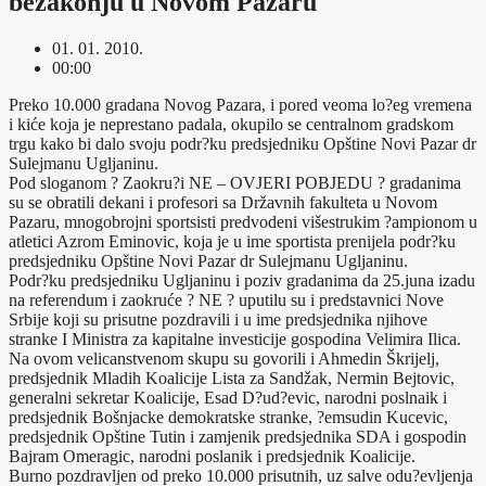
bezakonju u Novom Pazaru
01. 01. 2010.
00:00
Preko 10.000 gradana Novog Pazara, i pored veoma lo?eg vremena
i kiće koja je neprestano padala, okupilo se centralnom gradskom
trgu kako bi dalo svoju podr?ku predsjedniku Opštine Novi Pazar dr
Sulejmanu Ugljaninu.
Pod sloganom ? Zaokru?i NE – OVJERI POBJEDU ? gradanima
su se obratili dekani i profesori sa Državnih fakulteta u Novom
Pazaru, mnogobrojni sportsisti predvodeni višestrukim ?ampionom u
atletici Azrom Eminovic, koja je u ime sportista prenijela podr?ku
predsjedniku Opštine Novi Pazar dr Sulejmanu Ugljaninu.
Podr?ku predsjedniku Ugljaninu i poziv gradanima da 25.juna izadu
na referendum i zaokruće ? NE ? uputilu su i predstavnici Nove
Srbije koji su prisutne pozdravili i u ime predsjednika njihove
stranke I Ministra za kapitalne investicije gospodina Velimira Ilica.
Na ovom velicanstvenom skupu su govorili i Ahmedin Škrijelj,
predsjednik Mladih Koalicije Lista za Sandžak, Nermin Bejtovic,
generalni sekretar Koalicije, Esad D?ud?evic, narodni poslnaik i
predsjednik Bošnjacke demokratske stranke, ?emsudin Kucevic,
predsjednik Opštine Tutin i zamjenik predsjednika SDA i gospodin
Bajram Omeragic, narodni poslanik i predsjednik Koalicije.
Burno pozdravljen od preko 10.000 prisutnih, uz salve odu?evljenja