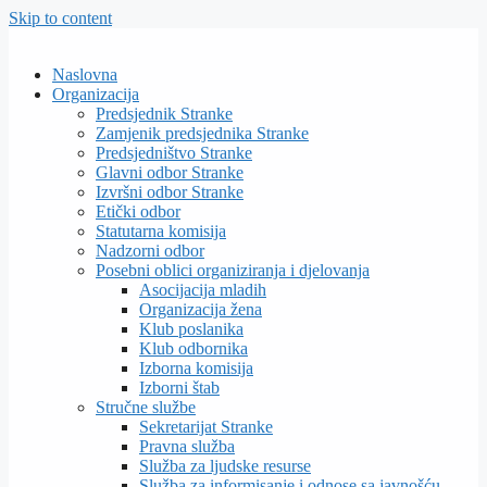
Skip to content
Naslovna
Organizacija
Predsjednik Stranke
Zamjenik predsjednika Stranke
Predsjedništvo Stranke
Glavni odbor Stranke
Izvršni odbor Stranke
Etički odbor
Statutarna komisija
Nadzorni odbor
Posebni oblici organiziranja i djelovanja
Asocijacija mladih
Organizacija žena
Klub poslanika
Klub odbornika
Izborna komisija
Izborni štab
Stručne službe
Sekretarijat Stranke
Pravna služba
Služba za ljudske resurse
Služba za informisanje i odnose sa javnošću