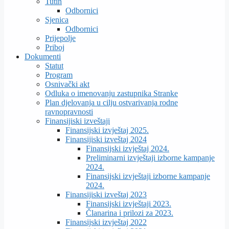
Tutin
Odbornici
Sjenica
Odbornici
Prijepolje
Priboj
Dokumenti
Statut
Program
Osnivački akt
Odluka o imenovanju zastupnika Stranke
Plan djelovanja u cilju ostvarivanja rodne
ravnopravnosti
Finansijiski izveštaji
Finansijski izvještaj 2025.
Finansijiski izveštaj 2024
Finansijski izvještaj 2024.
Preliminarni izvještaji izborne kampanje
2024.
Finansijski izvještaji izborne kampanje
2024.
Finansijiski izveštaj 2023
Finansijski izvještaji 2023.
Članarina i prilozi za 2023.
Finansijski izvještaj 2022