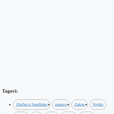
Tagovi:
Zločini u Sandžaku
zastava
Zakon
Vojska