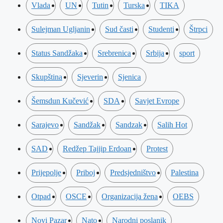
Vlada
UN
Tutin
Turska
TIKA
Sulejman Ugljanin
Sud časti
Studenti
Štrpci
Status Sandžaka
Srebrenica
Srbija
sport
Skupština
Sjeverin
Sjenica
Šemsdun Kučević
SDA
Savjet Evrope
Sarajevo
Sandžak
Sandzak
Salih Hot
SAD
Redžep Tajjip Erdoan
Protest
Prijepolje
Priboj
Predsjedništvo
Palestina
Otpad
OSCE
Organizacija žena
OEBS
Novi Pazar
Nato
Narodni poslanik