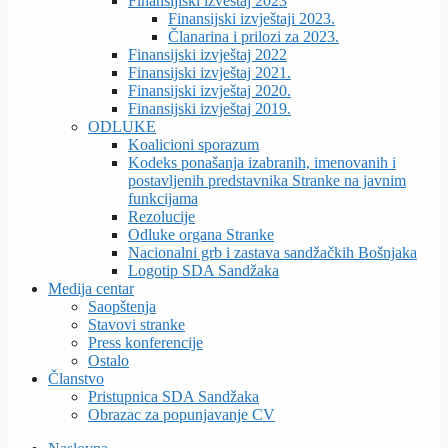
Finansijiski izveštaj 2023
Finansijski izvještaji 2023.
Članarina i prilozi za 2023.
Finansijski izvještaj 2022
Finansijski izvještaj 2021.
Finansijski izvještaj 2020.
Finansijski izvještaj 2019.
ODLUKE
Koalicioni sporazum
Kodeks ponašanja izabranih, imenovanih i
postavljenih predstavnika Stranke na javnim
funkcijama
Rezolucije
Odluke organa Stranke
Nacionalni grb i zastava sandžačkih Bošnjaka
Logotip SDA Sandžaka
Medija centar
Saopštenja
Stavovi stranke
Press konferencije
Ostalo
Članstvo
Pristupnica SDA Sandžaka
Obrazac za popunjavanje CV