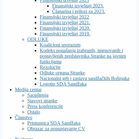
Finansijiski izveštaj 2023
Finansijski izvještaji 2023.
Članarina i prilozi za 2023.
Finansijski izvještaj 2022
Finansijski izvještaj 2021.
Finansijski izvještaj 2020.
Finansijski izvještaj 2019.
ODLUKE
Koalicioni sporazum
Kodeks ponašanja izabranih, imenovanih i
postavljenih predstavnika Stranke na javnim
funkcijama
Rezolucije
Odluke organa Stranke
Nacionalni grb i zastava sandžačkih Bošnjaka
Logotip SDA Sandžaka
Medija centar
Saopštenja
Stavovi stranke
Press konferencije
Ostalo
Članstvo
Pristupnica SDA Sandžaka
Obrazac za popunjavanje CV