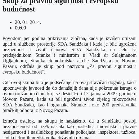
Skup za pravnu sigurnost i evropsku
budućnost
20. 01. 2014.
00:00
Povodom pet godina prikrivanja zločina, kada je izvršen oružani
upad u službene prostorije SDA Sandžaka i kada je bila ugrožena
bezbednost i životi članova SDA Sandžaka na čelu sa
predsjednikom Stranke i ministrom u Vladi dr Sulejmanom
Ugljaninom, Stranka demokratske akcije Sandžaka, u Novom
Pazaru, održala je skup pod nazivom „Za pravnu sigurnost i
evropsku budućnost“.
Cilj ovog skupa bilo je podsećanje na ovaj stravičan događaj, kao i
upoznavanje javnosti da do današnjih dana nije pokrenuta istraga o
ovom oružanom činu, koji se desio 16. i 17. januara 2009. godine u
Novom Pazaru, kada su bili ugroženi životi cijelog rukovodstva
SDA Sandžaka, kao i ogranaka Stranke i oko 200 predstavnika
biračkih odbora iz Novog Pazara.
Između ostalog, na skupu je naglašeno, da u Sandžaku postoji
nezaposlenost od 53% nastala kao posledica imovinske i pravne
nesigurnosti i nasilničkog ponašanja policajaca, inspektora, tužioca,
sudija i drugih predstavnika državnih organa.