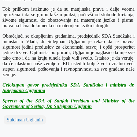
Tok prilikom istaknuto je da su manjinska prava i dalje veoma
ugrožena i da se grubo krše u praksi, počevši od slobode kretanja,
životne sigurnosti do obrazovanja na maternjem jeziku i pismu,
prava na lična dokumenta na maternjem jeziku i drugih.
Obraćajući se okupljenim građanima, predsjednik SDA Sandžaka i
ministar u Vladi, dr Sulejman Ugljanin je rekao da je pravna
sigurnost jedini preduslov za ekonomski razvoj i opšti prosperitet
jedne države. Optimista po prirodi, Ugljanin je naglasio da nije sve
tako crno i da na kraju tunela ipak vidi svetlo. Istakao je da veruje,
da će ulaskom naše zemlje u EU uslediti bolji život i znatno veći
stepen sigurnosti, poštovanja i ravnopravnosti za sve građane naše
zemlje.
Celokupan govor predsjednika SDA Sandžaka i ministra dr.
Sulejmana Ugljanina
Speech of the SDA of Sanjak President and Minister of the
Govrement of Serbia, Dr. Sulejman Ugljanin
Sulejman Ugljanin