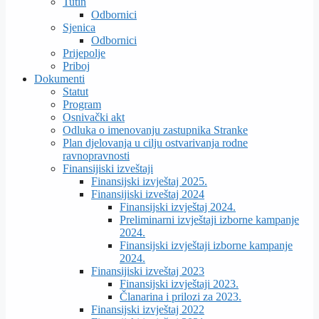
Tutin
Odbornici
Sjenica
Odbornici
Prijepolje
Priboj
Dokumenti
Statut
Program
Osnivački akt
Odluka o imenovanju zastupnika Stranke
Plan djelovanja u cilju ostvarivanja rodne
ravnopravnosti
Finansijiski izveštaji
Finansijski izvještaj 2025.
Finansijiski izveštaj 2024
Finansijski izvještaj 2024.
Preliminarni izvještaji izborne kampanje
2024.
Finansijski izvještaji izborne kampanje
2024.
Finansijiski izveštaj 2023
Finansijski izvještaji 2023.
Članarina i prilozi za 2023.
Finansijski izvještaj 2022