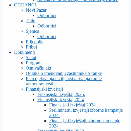
OGRANCI
Novi Pazar
Odbornici
Tutin
Odbornici
Sjenica
Odbornici
Prijepolje
Priboj
Dokumenti
Statut
Program
Osnivački akt
Odluka o imenovanju zastupnika Stranke
Plan djelovanja u cilju ostvarivanja rodne
ravnopravnosti
Finansijiski izveštaji
Finansijski izvještaj 2025.
Finansijiski izveštaj 2024
Finansijski izvještaj 2024.
Preliminarni izvještaji izborne kampanje
2024.
Finansijski izvještaji izborne kampanje
2024.