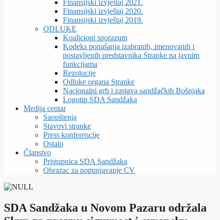
Finansijski izvještaj 2021.
Finansijski izvještaj 2020.
Finansijski izvještaj 2019.
ODLUKE
Koalicioni sporazum
Kodeks ponašanja izabranih, imenovanih i
postavljenih predstavnika Stranke na javnim
funkcijama
Rezolucije
Odluke organa Stranke
Nacionalni grb i zastava sandžačkih Bošnjaka
Logotip SDA Sandžaka
Medija centar
Saopštenja
Stavovi stranke
Press konferencije
Ostalo
Članstvo
Pristupnica SDA Sandžaka
Obrazac za popunjavanje CV
SDA Sandžaka u Novom Pazaru održala