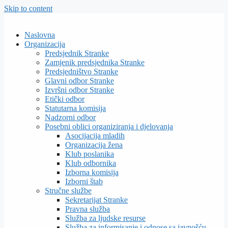
Skip to content
Naslovna
Organizacija
Predsjednik Stranke
Zamjenik predsjednika Stranke
Predsjedništvo Stranke
Glavni odbor Stranke
Izvršni odbor Stranke
Etički odbor
Statutarna komisija
Nadzorni odbor
Posebni oblici organiziranja i djelovanja
Asocijacija mladih
Organizacija žena
Klub poslanika
Klub odbornika
Izborna komisija
Izborni štab
Stručne službe
Sekretarijat Stranke
Pravna služba
Služba za ljudske resurse
Služba za informisanje i odnose sa javnošću