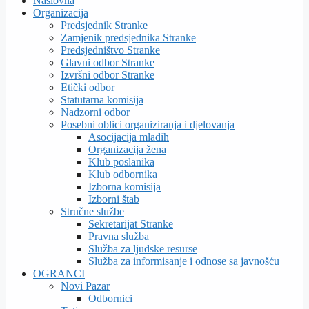
Naslovna
Organizacija
Predsjednik Stranke
Zamjenik predsjednika Stranke
Predsjedništvo Stranke
Glavni odbor Stranke
Izvršni odbor Stranke
Etički odbor
Statutarna komisija
Nadzorni odbor
Posebni oblici organiziranja i djelovanja
Asocijacija mladih
Organizacija žena
Klub poslanika
Klub odbornika
Izborna komisija
Izborni štab
Stručne službe
Sekretarijat Stranke
Pravna služba
Služba za ljudske resurse
Služba za informisanje i odnose sa javnošću
OGRANCI
Novi Pazar
Odbornici