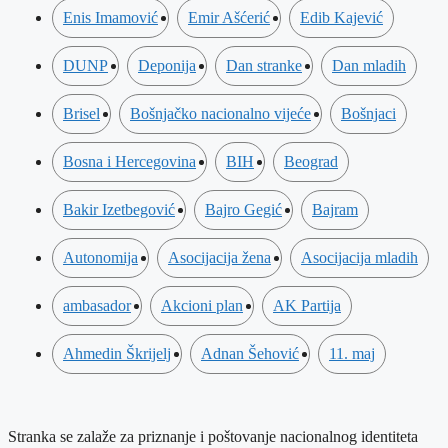
Enis Imamović
Emir Ašćerić
Edib Kajević
DUNP
Deponija
Dan stranke
Dan mladih
Brisel
Bošnjačko nacionalno vijeće
Bošnjaci
Bosna i Hercegovina
BIH
Beograd
Bakir Izetbegović
Bajro Gegić
Bajram
Autonomija
Asocijacija žena
Asocijacija mladih
ambasador
Akcioni plan
AK Partija
Ahmedin Škrijelj
Adnan Šehović
11. maj
Stranka se zalaže za priznanje i poštovanje nacionalnog identiteta