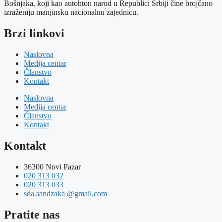
Bošnjaka, koji kao autohton narod u Republici Srbiji čine brojčano
izraženiju manjinsku nacionalnu zajednicu.
Brzi linkovi
Naslovna
Medija centar
Članstvo
Kontakt
Naslovna
Medija centar
Članstvo
Kontakt
Kontakt
36300 Novi Pazar
020 313 032
020 313 033
sda.sandzaka @gmail.com
Pratite nas