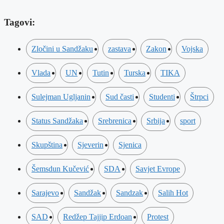
Tagovi:
Zločini u Sandžaku
zastava
Zakon
Vojska
Vlada
UN
Tutin
Turska
TIKA
Sulejman Ugljanin
Sud časti
Studenti
Štrpci
Status Sandžaka
Srebrenica
Srbija
sport
Skupština
Sjeverin
Sjenica
Šemsdun Kučević
SDA
Savjet Evrope
Sarajevo
Sandžak
Sandzak
Salih Hot
SAD
Redžep Tajjip Erdoan
Protest