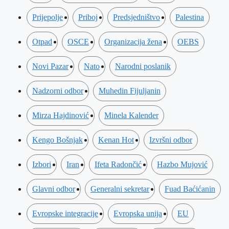
Prijepolje
Priboj
Predsjedništvo
Palestina
Otpad
OSCE
Organizacija žena
OEBS
Novi Pazar
Nato
Narodni poslanik
Nadzorni odbor
Muhedin Fijuljanin
Mirza Hajdinović
Minela Kalender
Kengo Bošnjak
Kenan Hot
Izvršni odbor
Izbori
Iran
Ifeta Radončić
Hazbo Mujović
Glavni odbor
Generalni sekretar
Fuad Baćićanin
Evropske integracije
Evropska unija
EU