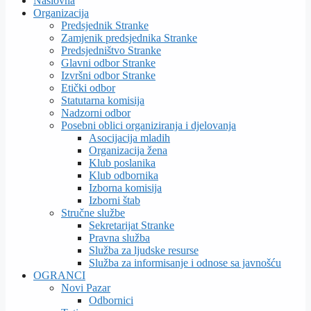
Naslovna
Organizacija
Predsjednik Stranke
Zamjenik predsjednika Stranke
Predsjedništvo Stranke
Glavni odbor Stranke
Izvršni odbor Stranke
Etički odbor
Statutarna komisija
Nadzorni odbor
Posebni oblici organiziranja i djelovanja
Asocijacija mladih
Organizacija žena
Klub poslanika
Klub odbornika
Izborna komisija
Izborni štab
Stručne službe
Sekretarijat Stranke
Pravna služba
Služba za ljudske resurse
Služba za informisanje i odnose sa javnošću
OGRANCI
Novi Pazar
Odbornici