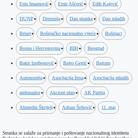
Enis Imamović
Emir Ašćerić
Edib Kajević
DUNP
Deponija
Dan stranke
Dan mladih
Brisel
Bošnjačko nacionalno vijeće
Bošnjaci
Bosna i Hercegovina
BIH
Beograd
Bakir Izetbegović
Bajro Gegić
Bajram
Autonomija
Asocijacija žena
Asocijacija mladih
ambasador
Akcioni plan
AK Partija
Ahmedin Škrijelj
Adnan Šehović
11. maj
Stranka se zalaže za priznanje i poštovanje nacionalnog identiteta