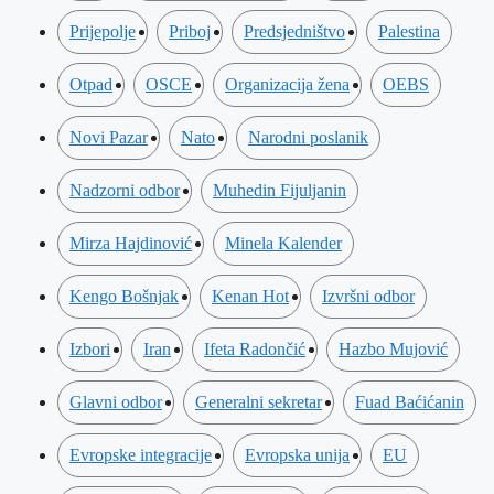
Prijepolje
Priboj
Predsjedništvo
Palestina
Otpad
OSCE
Organizacija žena
OEBS
Novi Pazar
Nato
Narodni poslanik
Nadzorni odbor
Muhedin Fijuljanin
Mirza Hajdinović
Minela Kalender
Kengo Bošnjak
Kenan Hot
Izvršni odbor
Izbori
Iran
Ifeta Radončić
Hazbo Mujović
Glavni odbor
Generalni sekretar
Fuad Baćićanin
Evropske integracije
Evropska unija
EU