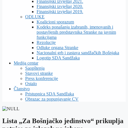
Finansijski izvještaj 2021.
Finansijski izvještaj 2020.
Finansijski izvještaj 2019.
ODLUKE
Koalicioni sporazum
Kodeks ponašanja izabranih, imenovanih i
postavljenih predstavnika Stranke na javnim
funkcijama
Rezolucije
Odluke organa Stranke
Nacionalni grb i zastava sandžačkih Bošnjaka
Logotip SDA Sandžaka
Medija centar
Saopštenja
Stavovi stranke
Press konferencije
Ostalo
Članstvo
Pristupnica SDA Sandžaka
Obrazac za popunjavanje CV
Lista „Za Bošnjačko jedinstvo“ prikuplja