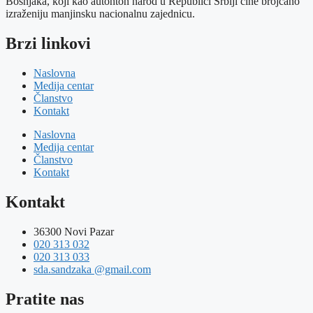
Bošnjaka, koji kao autohton narod u Republici Srbiji čine brojčano
izraženiju manjinsku nacionalnu zajednicu.
Brzi linkovi
Naslovna
Medija centar
Članstvo
Kontakt
Naslovna
Medija centar
Članstvo
Kontakt
Kontakt
36300 Novi Pazar
020 313 032
020 313 033
sda.sandzaka @gmail.com
Pratite nas