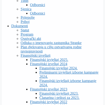
Tutin
Odbornici
Sjenica
Odbornici
Prijepolje
Priboj
Dokumenti
Statut
Program
Osnivački akt
Odluka o imenovanju zastupnika Stranke
Plan djelovanja u cilju ostvarivanja rodne
ravnopravnosti
Finansijiski izveštaji
Finansijski izvještaj 2025.
Finansijiski izveštaj 2024
Finansijski izvještaj 2024.
Preliminarni izvještaji izborne kampanje
2024.
Finansijski izvještaji izborne kampanje
2024.
Finansijiski izveštaj 2023
Finansijski izvještaji 2023.
Članarina i prilozi za 2023.
Finansijski izvještaj 2022