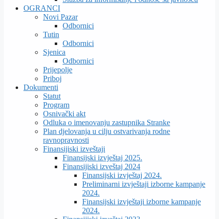
OGRANCI
Novi Pazar
Odbornici
Tutin
Odbornici
Sjenica
Odbornici
Prijepolje
Priboj
Dokumenti
Statut
Program
Osnivački akt
Odluka o imenovanju zastupnika Stranke
Plan djelovanja u cilju ostvarivanja rodne
ravnopravnosti
Finansijiski izveštaji
Finansijski izvještaj 2025.
Finansijiski izveštaj 2024
Finansijski izvještaj 2024.
Preliminarni izvještaji izborne kampanje
2024.
Finansijski izvještaji izborne kampanje
2024.