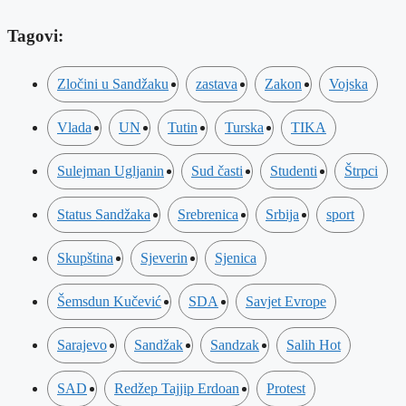
Tagovi:
Zločini u Sandžaku
zastava
Zakon
Vojska
Vlada
UN
Tutin
Turska
TIKA
Sulejman Ugljanin
Sud časti
Studenti
Štrpci
Status Sandžaka
Srebrenica
Srbija
sport
Skupština
Sjeverin
Sjenica
Šemsdun Kučević
SDA
Savjet Evrope
Sarajevo
Sandžak
Sandzak
Salih Hot
SAD
Redžep Tajjip Erdoan
Protest