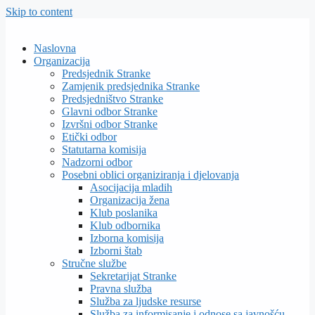
Skip to content
Naslovna
Organizacija
Predsjednik Stranke
Zamjenik predsjednika Stranke
Predsjedništvo Stranke
Glavni odbor Stranke
Izvršni odbor Stranke
Etički odbor
Statutarna komisija
Nadzorni odbor
Posebni oblici organiziranja i djelovanja
Asocijacija mladih
Organizacija žena
Klub poslanika
Klub odbornika
Izborna komisija
Izborni štab
Stručne službe
Sekretarijat Stranke
Pravna služba
Služba za ljudske resurse
Služba za informisanje i odnose sa javnošću