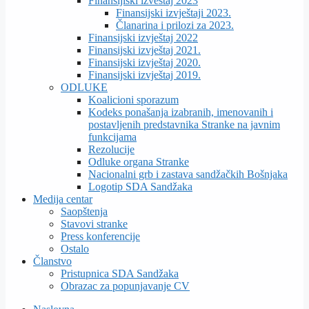
Finansijiski izveštaj 2023
Finansijski izvještaji 2023.
Članarina i prilozi za 2023.
Finansijski izvještaj 2022
Finansijski izvještaj 2021.
Finansijski izvještaj 2020.
Finansijski izvještaj 2019.
ODLUKE
Koalicioni sporazum
Kodeks ponašanja izabranih, imenovanih i
postavljenih predstavnika Stranke na javnim
funkcijama
Rezolucije
Odluke organa Stranke
Nacionalni grb i zastava sandžačkih Bošnjaka
Logotip SDA Sandžaka
Medija centar
Saopštenja
Stavovi stranke
Press konferencije
Ostalo
Članstvo
Pristupnica SDA Sandžaka
Obrazac za popunjavanje CV