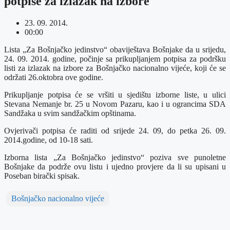
potpise za izlazak na izbore
23. 09. 2014.
00:00
Lista „Za Bošnjačko jedinstvo“ obaviještava Bošnjake da u srijedu,
24. 09. 2014. godine, počinje sa prikupljanjem potpisa za podršku
listi za izlazak na izbore za Bošnjačko nacionalno vijeće, koji će se
održati 26.oktobra ove godine.
Prikupljanje potpisa će se vršiti u sjedištu izborne liste, u ulici
Stevana Nemanje br. 25 u Novom Pazaru, kao i u ograncima SDA
Sandžaka u svim sandžačkim opštinama.
Ovjerivači potpisa će raditi od srijede 24. 09, do petka 26. 09.
2014.godine, od 10-18 sati.
Izborna lista „Za Bošnjačko jedinstvo“ poziva sve punoletne
Bošnjake da podrže ovu listu i ujedno provjere da li su upisani u
Poseban birački spisak.
Bošnjačko nacionalno vijeće