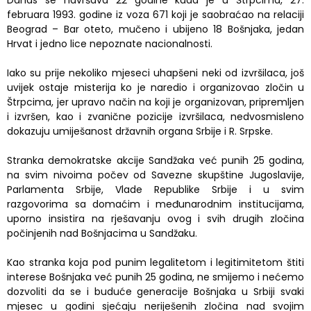
Danas se navršava 22 godine kada je u Štrpcima, 27.
februara 1993. godine iz voza 671 koji je saobraćao na relaciji
Beograd – Bar oteto, mučeno i ubijeno 18 Bošnjaka, jedan
Hrvat i jedno lice nepoznate nacionalnosti.
Iako su prije nekoliko mjeseci uhapšeni neki od izvršilaca, još
uvijek ostaje misterija ko je naredio i organizovao zločin u
Štrpcima, jer upravo način na koji je organizovan, pripremljen
i izvršen, kao i zvanične pozicije izvršilaca, nedvosmisleno
dokazuju umiješanost državnih organa Srbije i R. Srpske.
Stranka demokratske akcije Sandžaka već punih 25 godina,
na svim nivoima počev od Savezne skupštine Jugoslavije,
Parlamenta Srbije, Vlade Republike Srbije i u svim
razgovorima sa domaćim i međunarodnim institucijama,
uporno insistira na rješavanju ovog i svih drugih zločina
počinjenih nad Bošnjacima u Sandžaku.
Kao stranka koja pod punim legalitetom i legitimitetom štiti
interese Bošnjaka već punih 25 godina, ne smijemo i nećemo
dozvoliti da se i buduće generacije Bošnjaka u Srbiji svaki
mjesec u godini sjećaju neriješenih zločina nad svojim