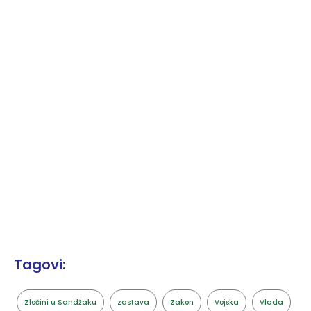
Tagovi:
Zločini u Sandžaku
zastava
Zakon
Vojska
Vlada