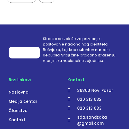
Stranka se zalaže za priznanje i
poštovanje nacionalnog identiteta
Bošnjaka, koji kao autohton narod u
Republici Srbiji čine brojčano izraženiju
manjinsku nacionalnu zajednicu.
Brzi linkovi
Kontakt
36300 Novi Pazar
Naslovna
020 313 032
Medija centar
020 313 033
Članstvo
sda.sandzaka
Kontakt
@gmail.com