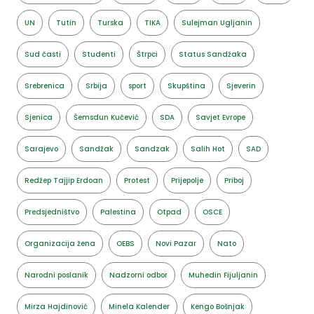
UN
Tutin
Turska
TIKA
Sulejman Ugljanin
Sud časti
Studenti
Štrpci
Status Sandžaka
Srebrenica
Srbija
sport
Skupština
Sjeverin
Sjenica
Šemsdun Kučević
SDA
Savjet Evrope
Sarajevo
Sandžak
Sandzak
Salih Hot
SAD
Redžep Tajjip Erdoan
Protest
Prijepolje
Priboj
Predsjedništvo
Palestina
Otpad
OSCE
Organizacija žena
OEBS
Novi Pazar
Nato
Narodni poslanik
Nadzorni odbor
Muhedin Fijuljanin
Mirza Hajdinović
Minela Kalender
Kengo Bošnjak