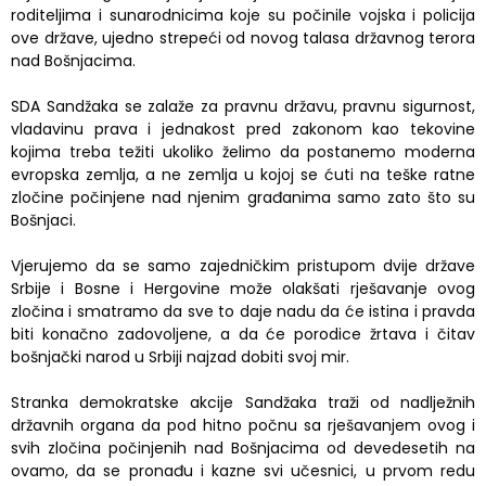
roditeljima i sunarodnicima koje su počinile vojska i policija
ove države, ujedno strepeći od novog talasa državnog terora
nad Bošnjacima.
SDA Sandžaka se zalaže za pravnu državu, pravnu sigurnost,
vladavinu prava i jednakost pred zakonom kao tekovine
kojima treba težiti ukoliko želimo da postanemo moderna
evropska zemlja, a ne zemlja u kojoj se ćuti na teške ratne
zločine počinjene nad njenim građanima samo zato što su
Bošnjaci.
Vjerujemo da se samo zajedničkim pristupom dvije države
Srbije i Bosne i Hergovine može olakšati rješavanje ovog
zločina i smatramo da sve to daje nadu da će istina i pravda
biti konačno zadovoljene, a da će porodice žrtava i čitav
bošnjački narod u Srbiji najzad dobiti svoj mir.
Stranka demokratske akcije Sandžaka traži od nadlježnih
državnih organa da pod hitno počnu sa rješavanjem ovog i
svih zločina počinjenih nad Bošnjacima od devedesetih na
ovamo, da se pronađu i kazne svi učesnici, u prvom redu