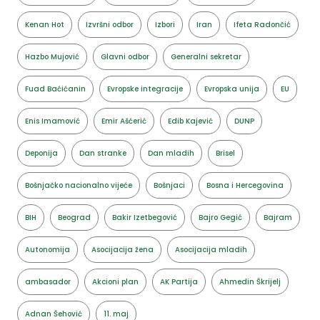
Kenan Hot
Izvršni odbor
Izbori
Iran
Ifeta Radončić
Hazbo Mujović
Glavni odbor
Generalni sekretar
Fuad Baćićanin
Evropske integracije
Evropska unija
EU
Enis Imamović
Emir Ašćerić
Edib Kajević
DUNP
Deponija
Dan stranke
Dan mladih
Brisel
Bošnjačko nacionalno vijeće
Bošnjaci
Bosna i Hercegovina
BIH
Beograd
Bakir Izetbegović
Bajro Gegić
Bajram
Autonomija
Asocijacija žena
Asocijacija mladih
ambasador
Akcioni plan
AK Partija
Ahmedin Škrijelj
Adnan Šehović
11. maj