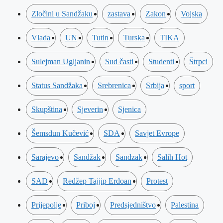
Zločini u Sandžaku
zastava
Zakon
Vojska
Vlada
UN
Tutin
Turska
TIKA
Sulejman Ugljanin
Sud časti
Studenti
Štrpci
Status Sandžaka
Srebrenica
Srbija
sport
Skupština
Sjeverin
Sjenica
Šemsdun Kučević
SDA
Savjet Evrope
Sarajevo
Sandžak
Sandzak
Salih Hot
SAD
Redžep Tajjip Erdoan
Protest
Prijepolje
Priboj
Predsjedništvo
Palestina