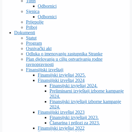
Tutin
Odbornici
Sjenica
Odbornici
Prijepolje
Priboj
Dokumenti
Statut
Program
Osnivački akt
Odluka o imenovanju zastupnika Stranke
Plan djelovanja u cilju ostvarivanja rodne
ravnopravnosti
Finansijiski izveštaji
Finansijski izvještaj 2025.
Finansijiski izveštaj 2024
Finansijski izvještaj 2024.
Preliminarni izvještaji izborne kampanje
2024.
Finansijski izvještaji izborne kampanje
2024.
Finansijiski izveštaj 2023
Finansijski izvještaji 2023.
Članarina i prilozi za 2023.
Finansijski izvještaj 2022