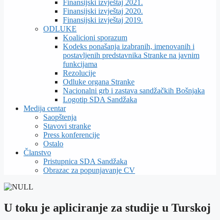
Finansijski izvještaj 2021.
Finansijski izvještaj 2020.
Finansijski izvještaj 2019.
ODLUKE
Koalicioni sporazum
Kodeks ponašanja izabranih, imenovanih i
postavljenih predstavnika Stranke na javnim
funkcijama
Rezolucije
Odluke organa Stranke
Nacionalni grb i zastava sandžačkih Bošnjaka
Logotip SDA Sandžaka
Medija centar
Saopštenja
Stavovi stranke
Press konferencije
Ostalo
Članstvo
Pristupnica SDA Sandžaka
Obrazac za popunjavanje CV
U toku je apliciranje za studije u Turskoj