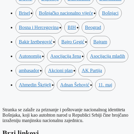
Brisel
Bošnjačko nacionalno vijeće
Bošnjaci
Bosna i Hercegovina
BIH
Beograd
Bakir Izetbegović
Bajro Gegić
Bajram
Autonomija
Asocijacija žena
Asocijacija mladih
ambasador
Akcioni plan
AK Partija
Ahmedin Škrijelj
Adnan Šehović
11. maj
Stranka se zalaže za priznanje i poštovanje nacionalnog identiteta
Bošnjaka, koji kao autohton narod u Republici Srbiji čine brojčano
izraženiju manjinsku nacionalnu zajednicu.
Brzi linkovi