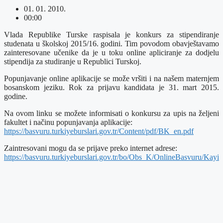
01. 01. 2010.
00:00
Vlada Republike Turske raspisala je konkurs za stipendiranje
studenata u školskoj 2015/16. godini. Tim povodom obavještavamo
zainteresovane učenike da je u toku online apliciranje za dodjelu
stipendija za studiranje u Republici Turskoj.
Popunjavanje online aplikacije se može vršiti i na našem maternjem
bosanskom jeziku. Rok za prijavu kandidata je 31. mart 2015.
godine.
Na ovom linku se možete informisati o konkursu za upis na željeni
fakultet i načinu popunjavanja aplikacije:
https://basvuru.turkiyeburslari.gov.tr/Content/pdf/BK_en.pdf
Zaintresovani mogu da se prijave preko internet adrese:
https://basvuru.turkiyeburslari.gov.tr/bo/Obs_K/OnlineBasvuru/Kayi