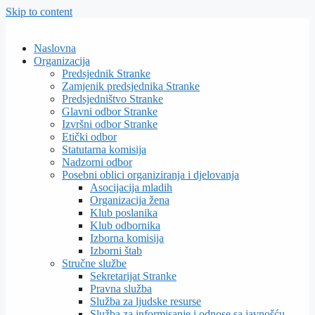
Skip to content
Naslovna
Organizacija
Predsjednik Stranke
Zamjenik predsjednika Stranke
Predsjedništvo Stranke
Glavni odbor Stranke
Izvršni odbor Stranke
Etički odbor
Statutarna komisija
Nadzorni odbor
Posebni oblici organiziranja i djelovanja
Asocijacija mladih
Organizacija žena
Klub poslanika
Klub odbornika
Izborna komisija
Izborni štab
Stručne službe
Sekretarijat Stranke
Pravna služba
Služba za ljudske resurse
Služba za informisanje i odnose sa javnošću