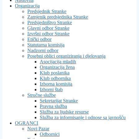
Naslovna
Organizacija
Predsjednik Stranke
Zamjenik predsjednika Stranke
Predsjedništvo Stranke
Glavni odbor Stranke
Izvršni odbor Stranke
Etički odbor
Statutarna komisija
Nadzorni odbor
Posebni oblici organiziranja i djelovanja
Asocijacija mladih
Organizacija žena
Klub poslanika
Klub odbornika
Izborna komisija
Izborni štab
Stručne službe
Sekretarijat Stranke
Pravna služba
Služba za ljudske resurse
Služba za informisanje i odnose sa javnošću
OGRANCI
Novi Pazar
Odbornici