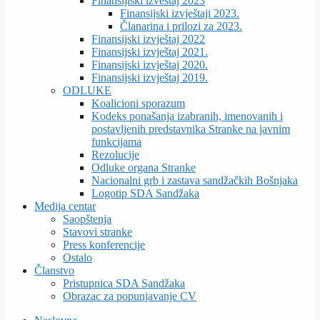
Finansijiski izveštaj 2023
Finansijski izvještaji 2023.
Članarina i prilozi za 2023.
Finansijski izvještaj 2022
Finansijski izvještaj 2021.
Finansijski izvještaj 2020.
Finansijski izvještaj 2019.
ODLUKE
Koalicioni sporazum
Kodeks ponašanja izabranih, imenovanih i
postavljenih predstavnika Stranke na javnim
funkcijama
Rezolucije
Odluke organa Stranke
Nacionalni grb i zastava sandžačkih Bošnjaka
Logotip SDA Sandžaka
Medija centar
Saopštenja
Stavovi stranke
Press konferencije
Ostalo
Članstvo
Pristupnica SDA Sandžaka
Obrazac za popunjavanje CV