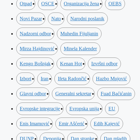
Otpad
OSCE
Organizacija žena
OEBS
Novi Pazar
Nato
Narodni poslanik
Nadzorni odbor
Muhedin Fijuljanin
Mirza Hajdinović
Minela Kalender
Kengo Bošnjak
Kenan Hot
Izvršni odbor
Izbori
Iran
Ifeta Radončić
Hazbo Mujović
Glavni odbor
Generalni sekretar
Fuad Baćićanin
Evropske integracije
Evropska unija
EU
Enis Imamović
Emir Ašćerić
Edib Kajević
DUNP
Deponija
Dan stranke
Dan mladih