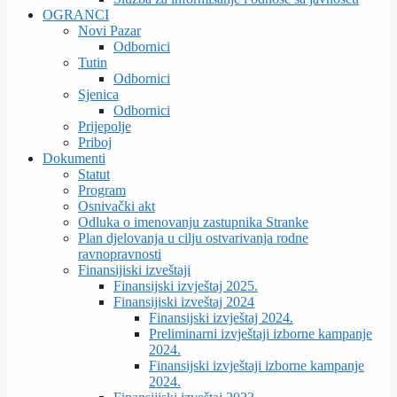
OGRANCI
Novi Pazar
Odbornici
Tutin
Odbornici
Sjenica
Odbornici
Prijepolje
Priboj
Dokumenti
Statut
Program
Osnivački akt
Odluka o imenovanju zastupnika Stranke
Plan djelovanja u cilju ostvarivanja rodne
ravnopravnosti
Finansijiski izveštaji
Finansijski izvještaj 2025.
Finansijiski izveštaj 2024
Finansijski izvještaj 2024.
Preliminarni izvještaji izborne kampanje
2024.
Finansijski izvještaji izborne kampanje
2024.