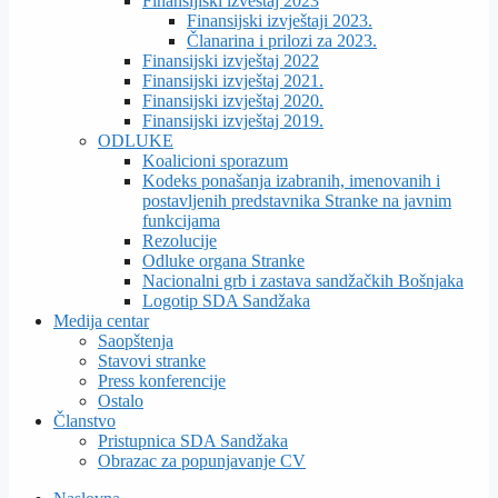
Finansijiski izveštaj 2023
Finansijski izvještaji 2023.
Članarina i prilozi za 2023.
Finansijski izvještaj 2022
Finansijski izvještaj 2021.
Finansijski izvještaj 2020.
Finansijski izvještaj 2019.
ODLUKE
Koalicioni sporazum
Kodeks ponašanja izabranih, imenovanih i
postavljenih predstavnika Stranke na javnim
funkcijama
Rezolucije
Odluke organa Stranke
Nacionalni grb i zastava sandžačkih Bošnjaka
Logotip SDA Sandžaka
Medija centar
Saopštenja
Stavovi stranke
Press konferencije
Ostalo
Članstvo
Pristupnica SDA Sandžaka
Obrazac za popunjavanje CV