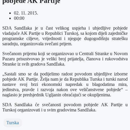
pobjede AK Partije
02. 11. 2015.
00:00
SDA Sandžaka je u čast velikog uspjeha i ubjedljive pobjede
vladajuće AK Partije u Republici Turskoj, sa kojom dijeli zajedničke
programske ciljeve, vrijednosti i njeguje dugogodišnju stratešku
saradnju, organizovala svečani prijem.
Svečanom prijemu koji se organizovao u Centrali Stranke u Novom
Pazaru prisustvovao je veliki broj prijatelja, članova i rukovodstva
Stranke iz svih gradova Sandžaka.
„Sastali smo se da podijelimo radost povodom ubjedljive izborne
pobjede AK Partije. Želja nam je da Republika Turska i turski narod
nastave svoj brzi ekonomski napredak u blagodatima mira,
jedinstva, pravde i razvoja nakon ove veličanstvene pobjede“ –
naglasio je predsjednik Ugljanin obraćajući se okupljenima.
SDA Sandžaka će svečanosti povodom pobjede AK Partije u
Turskoj organizovati i u svim gradovima Sandžaka.
Turska