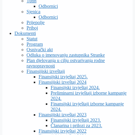
Tutin
Odbornici
Sjenica
Odbornici
Prijepolje
Priboj
Dokumenti
Statut
Program
Osnivački akt
Odluka o imenovanju zastupnika Stranke
Plan djelovanja u cilju ostvarivanja rodne
ravnopravnosti
Finansijiski izveštaji
Finansijski izvještaj 2025.
Finansijiski izveštaj 2024
Finansijski izvještaj 2024.
Preliminarni izvještaji izborne kampanje
2024.
Finansijski izvještaji izborne kampanje
2024.
Finansijiski izveštaj 2023
Finansijski izvještaji 2023.
Članarina i prilozi za 2023.
Finansijski izvještaj 2022