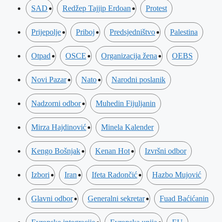
SAD
Redžep Tajjip Erdoan
Protest
Prijepolje
Priboj
Predsjedništvo
Palestina
Otpad
OSCE
Organizacija žena
OEBS
Novi Pazar
Nato
Narodni poslanik
Nadzorni odbor
Muhedin Fijuljanin
Mirza Hajdinović
Minela Kalender
Kengo Bošnjak
Kenan Hot
Izvršni odbor
Izbori
Iran
Ifeta Radončić
Hazbo Mujović
Glavni odbor
Generalni sekretar
Fuad Baćićanin