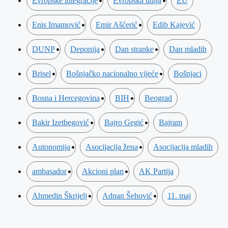
Evropske integracije
Evropska unija
EU
Enis Imamović
Emir Ašćerić
Edib Kajević
DUNP
Deponija
Dan stranke
Dan mladih
Brisel
Bošnjačko nacionalno vijeće
Bošnjaci
Bosna i Hercegovina
BIH
Beograd
Bakir Izetbegović
Bajro Gegić
Bajram
Autonomija
Asocijacija žena
Asocijacija mladih
ambasador
Akcioni plan
AK Partija
Ahmedin Škrijelj
Adnan Šehović
11. maj