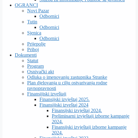
OGRANCI
Novi Pazar
Odbornici
Tutin
Odbornici
Sjenica
Odbornici
Prijepolje
Priboj
Dokumenti
Statut
Program
Osnivački akt
Odluka o imenovanju zastupnika Stranke
Plan djelovanja u cilju ostvarivanja rodne
ravnopravnosti
Finansijiski izveštaji
Finansijski izvještaj 2025.
Finansijiski izveštaj 2024
Finansijski izvještaj 2024.
Preliminarni izvještaji izborne kampanje
2024.
Finansijski izvještaji izborne kampanje
2024.