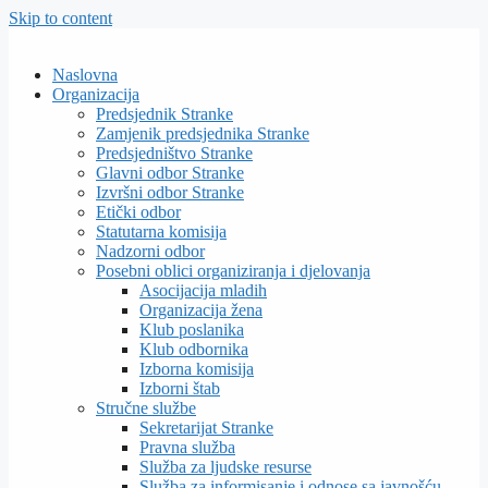
Skip to content
Naslovna
Organizacija
Predsjednik Stranke
Zamjenik predsjednika Stranke
Predsjedništvo Stranke
Glavni odbor Stranke
Izvršni odbor Stranke
Etički odbor
Statutarna komisija
Nadzorni odbor
Posebni oblici organiziranja i djelovanja
Asocijacija mladih
Organizacija žena
Klub poslanika
Klub odbornika
Izborna komisija
Izborni štab
Stručne službe
Sekretarijat Stranke
Pravna služba
Služba za ljudske resurse
Služba za informisanje i odnose sa javnošću