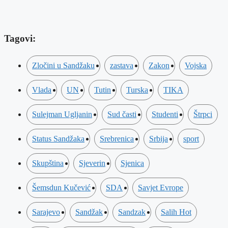
Tagovi:
Zločini u Sandžaku
zastava
Zakon
Vojska
Vlada
UN
Tutin
Turska
TIKA
Sulejman Ugljanin
Sud časti
Studenti
Štrpci
Status Sandžaka
Srebrenica
Srbija
sport
Skupština
Sjeverin
Sjenica
Šemsdun Kučević
SDA
Savjet Evrope
Sarajevo
Sandžak
Sandzak
Salih Hot