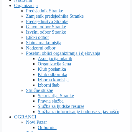
Naslovna
Organizacija
Predsjednik Stranke
Zamjenik predsjednika Stranke
Predsjedništvo Stranke
Glavni odbor Stranke
Izvršni odbor Stranke
Etički odbor
Statutarna komisija
Nadzorni odbor
Posebni oblici organiziranja i djelovanja
Asocijacija mladih
Organizacija žena
Klub poslanika
Klub odbornika
Izborna komisija
Izborni štab
Stručne službe
Sekretarijat Stranke
Pravna služba
Služba za ljudske resurse
Služba za informisanje i odnose sa javnošću
OGRANCI
Novi Pazar
Odbornici