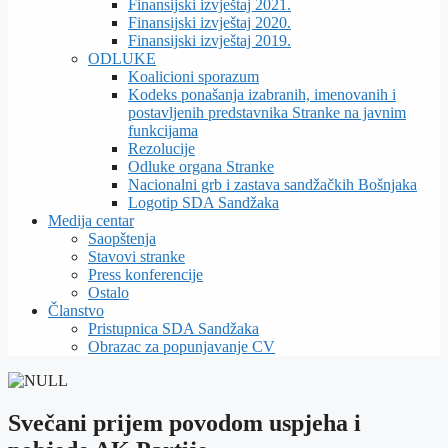
Finansijski izvještaj 2021.
Finansijski izvještaj 2020.
Finansijski izvještaj 2019.
ODLUKE
Koalicioni sporazum
Kodeks ponašanja izabranih, imenovanih i
postavljenih predstavnika Stranke na javnim
funkcijama
Rezolucije
Odluke organa Stranke
Nacionalni grb i zastava sandžačkih Bošnjaka
Logotip SDA Sandžaka
Medija centar
Saopštenja
Stavovi stranke
Press konferencije
Ostalo
Članstvo
Pristupnica SDA Sandžaka
Obrazac za popunjavanje CV
Svečani prijem povodom uspjeha i