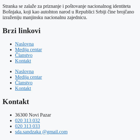
Stranka se zalaže za priznanje i poštovanje nacionalnog identiteta
Bošnjaka, koji kao autohton narod u Republici Srbiji čine brojčano
izraženiju manjinsku nacionalnu zajednicu.
Brzi linkovi
Naslovna
Medija centar
Članstvo
Kontakt
Naslovna
Medija centar
Članstvo
Kontakt
Kontakt
36300 Novi Pazar
020 313 032
020 313 033
sda.sandzaka @gmail.com