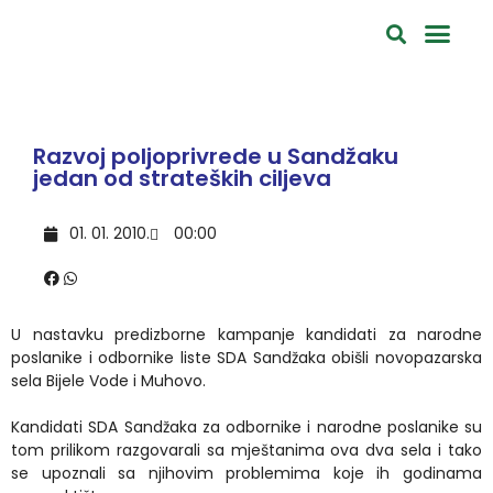
Razvoj poljoprivrede u Sandžaku
jedan od strateških ciljeva
01. 01. 2010.
00:00
U nastavku predizborne kampanje kandidati za narodne
poslanike i odbornike liste SDA Sandžaka obišli novopazarska
sela Bijele Vode i Muhovo.
Kandidati SDA Sandžaka za odbornike i narodne poslanike su
tom prilikom razgovarali sa mještanima ova dva sela i tako
se upoznali sa njihovim problemima koje ih godinama