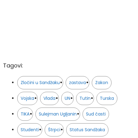
Tagovi:
Zločini u Sandžaku
zastava
Zakon
Vojska
Vlada
UN
Tutin
Turska
TIKA
Sulejman Ugljanin
Sud časti
Studenti
Štrpci
Status Sandžaka