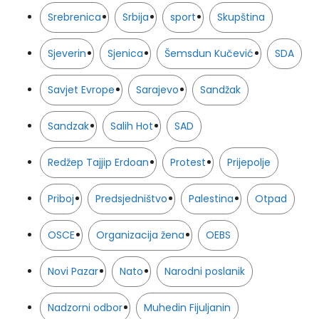
Srebrenica
Srbija
sport
Skupština
Sjeverin
Sjenica
Šemsdun Kučević
SDA
Savjet Evrope
Sarajevo
Sandžak
Sandzak
Salih Hot
SAD
Redžep Tajjip Erdoan
Protest
Prijepolje
Priboj
Predsjedništvo
Palestina
Otpad
OSCE
Organizacija žena
OEBS
Novi Pazar
Nato
Narodni poslanik
Nadzorni odbor
Muhedin Fijuljanin