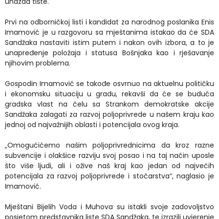
unazad tište.
Prvi na odborničkoj listi i kandidat za narodnog poslanika Enis
Imamović je u razgovoru sa mještanima istakao da će SDA
Sandžaka nastaviti istim putem i nakon ovih izbora, a to je
unapređenje položaja i statusa Bošnjaka kao i rješavanje
njihovim problema.
Gospodin Imamović se takođe osvrnuo na aktuelnu političku
i ekonomsku situaciju u gradu, rekavši da će se buduća
gradska vlast na čelu sa Strankom demokratske akcije
Sandžaka zalagati za razvoj poljoprivrede u našem kraju kao
jednoj od najvažnijih oblasti i potencijala ovog kraja.
„Omogućićemo našim poljoprivrednicima da kroz razne
subvencije i olakšice razviju svoj posao i na taj način uposle
što više ljudi, ali i ožive naš kraj kao jedan od najvećih
potencijala za razvoj poljoprivrede i stočarstva“, naglasio je
Imamović.
Mještani Bijelih Voda i Muhova su istakli svoje zadovoljstvo
posjetom predstavnika liste SDA Sandžaka, te izrazili uvjerenje