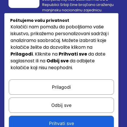
Republici Srbiji čine brojčano izraženiju
manjinsku nacionalnu zajednicu.
Poštujemo vašu privatnost
Kolačići nam pomažu da poboljšamo vaše
Brzi linkovi
Kontakt
iskustvo, prikažemo personalizovani sadržaj i
36300 Novi Pazar
analiziramo saobraćaj. Možete izabrati koje
Naslovna
kolačiće želite da dozvolite klikom na
020 313 032
Medija centar
Prilagodi
. Kliknite na
Prihvati sve
da date
020 313 033
Članstvo
saglasnost ili na
Odbij sve
da odbijete
sda.sandzaka
kolačiće koji nisu neophodni.
Kontakt
@gmail.com
Pratite nas
Prilagodi
Odbij sve
Pratite najnovija dešavanja
Prihvati sve
OK