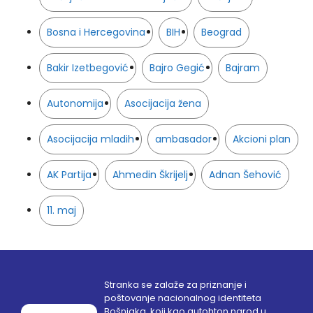
Bosna i Hercegovina
BIH
Beograd
Bakir Izetbegović
Bajro Gegić
Bajram
Autonomija
Asocijacija žena
Asocijacija mladih
ambasador
Akcioni plan
AK Partija
Ahmedin Škrijelj
Adnan Šehović
11. maj
Stranka se zalaže za priznanje i
poštovanje nacionalnog identiteta
Bošnjaka, koji kao autohton narod u