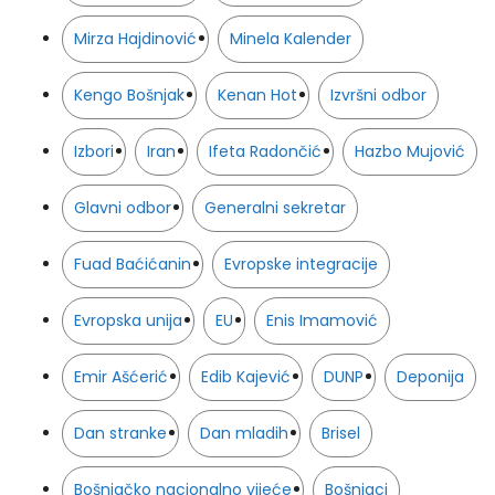
Mirza Hajdinović
Minela Kalender
Kengo Bošnjak
Kenan Hot
Izvršni odbor
Izbori
Iran
Ifeta Radončić
Hazbo Mujović
Glavni odbor
Generalni sekretar
Fuad Baćićanin
Evropske integracije
Evropska unija
EU
Enis Imamović
Emir Ašćerić
Edib Kajević
DUNP
Deponija
Dan stranke
Dan mladih
Brisel
Bošnjačko nacionalno vijeće
Bošnjaci