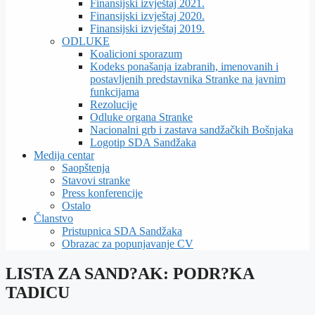
Finansijski izvještaj 2021.
Finansijski izvještaj 2020.
Finansijski izvještaj 2019.
ODLUKE
Koalicioni sporazum
Kodeks ponašanja izabranih, imenovanih i
postavljenih predstavnika Stranke na javnim
funkcijama
Rezolucije
Odluke organa Stranke
Nacionalni grb i zastava sandžačkih Bošnjaka
Logotip SDA Sandžaka
Medija centar
Saopštenja
Stavovi stranke
Press konferencije
Ostalo
Članstvo
Pristupnica SDA Sandžaka
Obrazac za popunjavanje CV
LISTA ZA SAND?AK: PODR?KA
TADICU