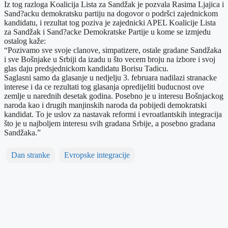
Iz tog razloga Koalicija Lista za Sandžak je pozvala Rasima Ljajica i
Sand?acku demokratsku partiju na dogovor o podršci zajednickom
kandidatu, i rezultat tog poziva je zajednicki APEL Koalicije Lista
za Sandžak i Sand?acke Demokratske Partije u kome se izmjedu
ostalog kaže:
“Pozivamo sve svoje clanove, simpatizere, ostale gradane Sandžaka
i sve Bošnjake u Srbiji da izadu u što vecem broju na izbore i svoj
glas daju predsjednickom kandidatu Borisu Tadicu.
Saglasni samo da glasanje u nedjelju 3. februara nadilazi stranacke
interese i da ce rezultati tog glasanja opredijeliti buducnost ove
zemlje u narednih desetak godina. Posebno je u interesu Bošnjackog
naroda kao i drugih manjinskih naroda da pobijedi demokratski
kandidat. To je uslov za nastavak reformi i evroatlantskih integracija
što je u najboljem interesu svih gradana Srbije, a posebno gradana
Sandžaka.”
Dan stranke
Evropske integracije