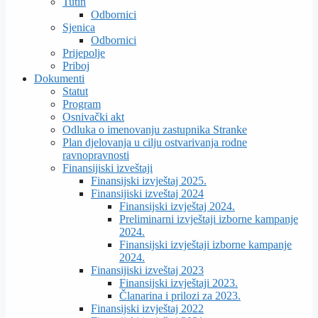
Tutin
Odbornici
Sjenica
Odbornici
Prijepolje
Priboj
Dokumenti
Statut
Program
Osnivački akt
Odluka o imenovanju zastupnika Stranke
Plan djelovanja u cilju ostvarivanja rodne
ravnopravnosti
Finansijiski izveštaji
Finansijski izvještaj 2025.
Finansijiski izveštaj 2024
Finansijski izvještaj 2024.
Preliminarni izvještaji izborne kampanje
2024.
Finansijski izvještaji izborne kampanje
2024.
Finansijiski izveštaj 2023
Finansijski izvještaji 2023.
Članarina i prilozi za 2023.
Finansijski izvještaj 2022