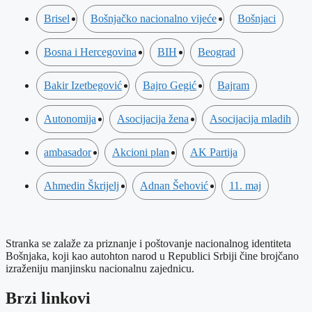
Brisel
Bošnjačko nacionalno vijeće
Bošnjaci
Bosna i Hercegovina
BIH
Beograd
Bakir Izetbegović
Bajro Gegić
Bajram
Autonomija
Asocijacija žena
Asocijacija mladih
ambasador
Akcioni plan
AK Partija
Ahmedin Škrijelj
Adnan Šehović
11. maj
Stranka se zalaže za priznanje i poštovanje nacionalnog identiteta
Bošnjaka, koji kao autohton narod u Republici Srbiji čine brojčano
izraženiju manjinsku nacionalnu zajednicu.
Brzi linkovi