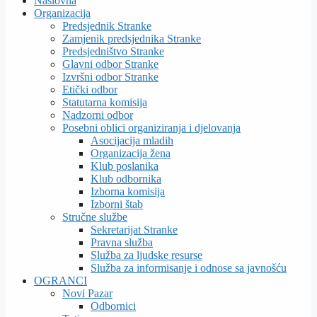
Naslovna
Organizacija
Predsjednik Stranke
Zamjenik predsjednika Stranke
Predsjedništvo Stranke
Glavni odbor Stranke
Izvršni odbor Stranke
Etički odbor
Statutarna komisija
Nadzorni odbor
Posebni oblici organiziranja i djelovanja
Asocijacija mladih
Organizacija žena
Klub poslanika
Klub odbornika
Izborna komisija
Izborni štab
Stručne službe
Sekretarijat Stranke
Pravna služba
Služba za ljudske resurse
Služba za informisanje i odnose sa javnošću
OGRANCI
Novi Pazar
Odbornici