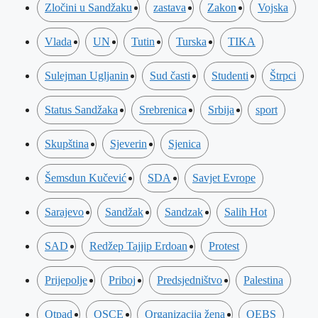
Zločini u Sandžaku
zastava
Zakon
Vojska
Vlada
UN
Tutin
Turska
TIKA
Sulejman Ugljanin
Sud časti
Studenti
Štrpci
Status Sandžaka
Srebrenica
Srbija
sport
Skupština
Sjeverin
Sjenica
Šemsdun Kučević
SDA
Savjet Evrope
Sarajevo
Sandžak
Sandzak
Salih Hot
SAD
Redžep Tajjip Erdoan
Protest
Prijepolje
Priboj
Predsjedništvo
Palestina
Otpad
OSCE
Organizacija žena
OEBS