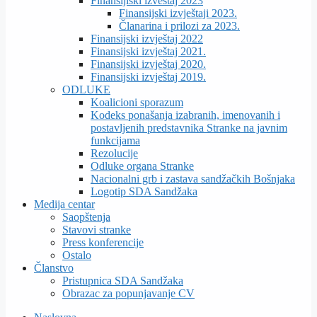
Finansijiski izveštaj 2023
Finansijski izvještaji 2023.
Članarina i prilozi za 2023.
Finansijski izvještaj 2022
Finansijski izvještaj 2021.
Finansijski izvještaj 2020.
Finansijski izvještaj 2019.
ODLUKE
Koalicioni sporazum
Kodeks ponašanja izabranih, imenovanih i
postavljenih predstavnika Stranke na javnim
funkcijama
Rezolucije
Odluke organa Stranke
Nacionalni grb i zastava sandžačkih Bošnjaka
Logotip SDA Sandžaka
Medija centar
Saopštenja
Stavovi stranke
Press konferencije
Ostalo
Članstvo
Pristupnica SDA Sandžaka
Obrazac za popunjavanje CV