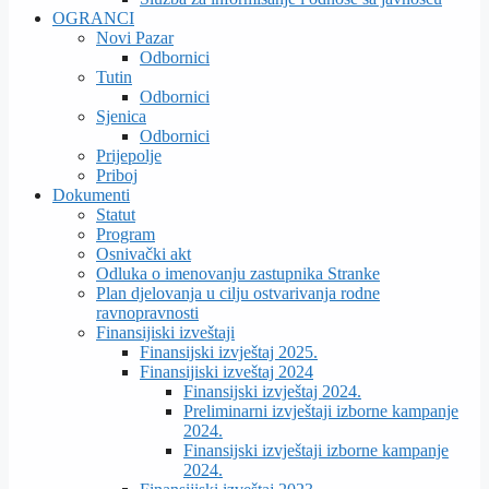
OGRANCI
Novi Pazar
Odbornici
Tutin
Odbornici
Sjenica
Odbornici
Prijepolje
Priboj
Dokumenti
Statut
Program
Osnivački akt
Odluka o imenovanju zastupnika Stranke
Plan djelovanja u cilju ostvarivanja rodne
ravnopravnosti
Finansijiski izveštaji
Finansijski izvještaj 2025.
Finansijiski izveštaj 2024
Finansijski izvještaj 2024.
Preliminarni izvještaji izborne kampanje
2024.
Finansijski izvještaji izborne kampanje
2024.