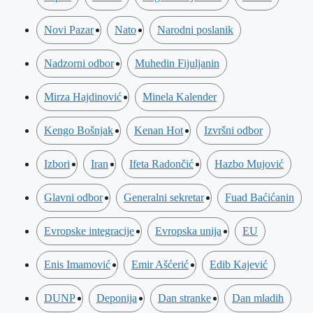
Novi Pazar
Nato
Narodni poslanik
Nadzorni odbor
Muhedin Fijuljanin
Mirza Hajdinović
Minela Kalender
Kengo Bošnjak
Kenan Hot
Izvršni odbor
Izbori
Iran
Ifeta Radončić
Hazbo Mujović
Glavni odbor
Generalni sekretar
Fuad Baćićanin
Evropske integracije
Evropska unija
EU
Enis Imamović
Emir Ašćerić
Edib Kajević
DUNP
Deponija
Dan stranke
Dan mladih