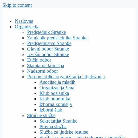
Skip to content
Naslovna
Organizacija
Predsjednik Stranke
Zamjenik predsjednika Stranke
Predsjedništvo Stranke
Glavni odbor Stranke
Izvršni odbor Stranke
Etički odbor
Statutarna komisija
Nadzorni odbor
Posebni oblici organiziranja i djelovanja
Asocijacija mladih
Organizacija žena
Klub poslanika
Klub odbornika
Izborna komisija
Izborni štab
Stručne službe
Sekretarijat Stranke
Pravna služba
Služba za ljudske resurse
Služba za informisanje i odnose sa javnošću