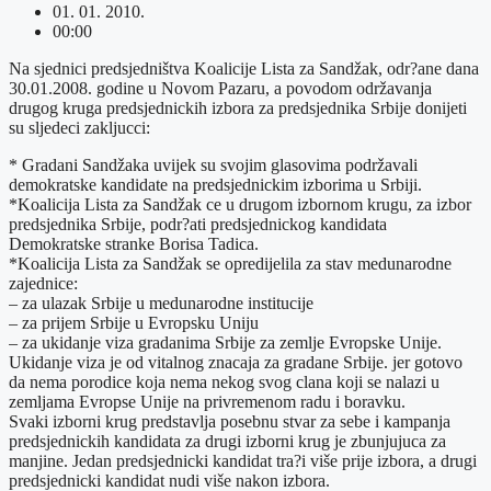
01. 01. 2010.
00:00
Na sjednici predsjedništva Koalicije Lista za Sandžak, odr?ane dana
30.01.2008. godine u Novom Pazaru, a povodom održavanja
drugog kruga predsjednickih izbora za predsjednika Srbije donijeti
su sljedeci zakljucci:
* Gradani Sandžaka uvijek su svojim glasovima podržavali
demokratske kandidate na predsjednickim izborima u Srbiji.
*Koalicija Lista za Sandžak ce u drugom izbornom krugu, za izbor
predsjednika Srbije, podr?ati predsjednickog kandidata
Demokratske stranke Borisa Tadica.
*Koalicija Lista za Sandžak se opredijelila za stav medunarodne
zajednice:
– za ulazak Srbije u medunarodne institucije
– za prijem Srbije u Evropsku Uniju
– za ukidanje viza gradanima Srbije za zemlje Evropske Unije.
Ukidanje viza je od vitalnog znacaja za gradane Srbije. jer gotovo
da nema porodice koja nema nekog svog clana koji se nalazi u
zemljama Evropse Unije na privremenom radu i boravku.
Svaki izborni krug predstavlja posebnu stvar za sebe i kampanja
predsjednickih kandidata za drugi izborni krug je zbunjujuca za
manjine. Jedan predsjednicki kandidat tra?i više prije izbora, a drugi
predsjednicki kandidat nudi više nakon izbora.