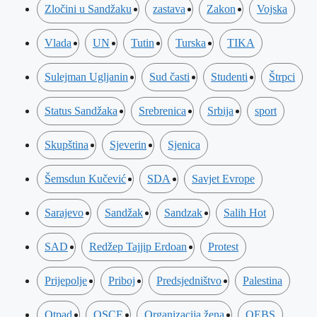
Zločini u Sandžaku
zastava
Zakon
Vojska
Vlada
UN
Tutin
Turska
TIKA
Sulejman Ugljanin
Sud časti
Studenti
Štrpci
Status Sandžaka
Srebrenica
Srbija
sport
Skupština
Sjeverin
Sjenica
Šemsdun Kučević
SDA
Savjet Evrope
Sarajevo
Sandžak
Sandzak
Salih Hot
SAD
Redžep Tajjip Erdoan
Protest
Prijepolje
Priboj
Predsjedništvo
Palestina
Otpad
OSCE
Organizacija žena
OEBS