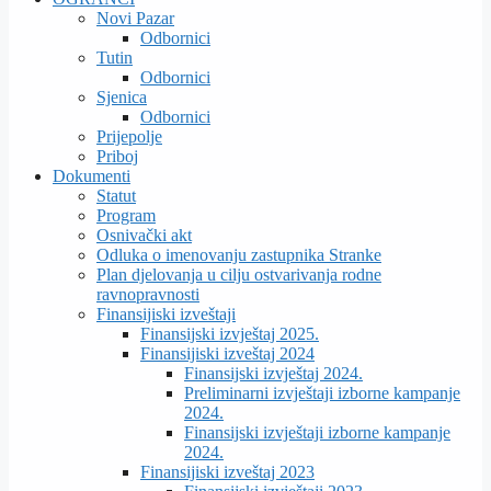
Novi Pazar
Odbornici
Tutin
Odbornici
Sjenica
Odbornici
Prijepolje
Priboj
Dokumenti
Statut
Program
Osnivački akt
Odluka o imenovanju zastupnika Stranke
Plan djelovanja u cilju ostvarivanja rodne
ravnopravnosti
Finansijiski izveštaji
Finansijski izvještaj 2025.
Finansijiski izveštaj 2024
Finansijski izvještaj 2024.
Preliminarni izvještaji izborne kampanje
2024.
Finansijski izvještaji izborne kampanje
2024.
Finansijiski izveštaj 2023