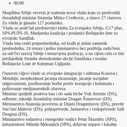
00:00
Skupština Srbije veceras je izabrala novu vladu koju ce predvoditi
dosadašnji ministar finansija Mirko Cvetkovic, a imace 27 clanova.
Za vladu je glasalo 127 poslanika.
Vladu su podr?ali predstavnici kluba Za evropsku Srbiju, G17 plus,
SPS-PUPS-JS, Madjarska koalicija i poslanici Bošnjacke liste za
evropski Sandžak.
Vlada ima cetiri potpredsednika, od kojih je jedan zamenik
predsednika, 24 resora i jedno ministarstvo bez portfelja zadu?eno
za odr?ivi razvoj Srbije i nerazvjena podrucja, a na cijem celu ce biti
predsjednik Stranke demokratske akcije Sandžaka i nosilac
Bošnjacke Liste dr Sulejman Ugljanin.
Osnovni ciljevi vlade su evropske integracije i odbrana Kosova i
Metohije, neophodnost jacanja ekonomije, jacanje socijalne
odgovornosti, pooštravanje borbe protiv korupcije i kriminala i
poštovanje medjunarodnih obaveza.
Ministar spoljnih poslova kao i do sada biche Vuk Jeremic (DS),
odbrane, takodje dosadašnji ministar Dragan Šutanovac (DS).
Ministarstvo finansija povereno je Dijani Dragutinovic (DS), pravde
Sne?ani Malovic (DS), poljoprivrede, šumarstva i vodoprivrede Saši
Draginu (DS).
Ministarstvo rudarstva i energetike vodice Petar Škundric (SPS),
infrastrukure Milutin Mrkonjich (SPS), državne urpave i lokalne