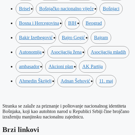
Brisel
Bošnjačko nacionalno vijeće
Bošnjaci
Bosna i Hercegovina
BIH
Beograd
Bakir Izetbegović
Bajro Gegić
Bajram
Autonomija
Asocijacija žena
Asocijacija mladih
ambasador
Akcioni plan
AK Partija
Ahmedin Škrijelj
Adnan Šehović
11. maj
Stranka se zalaže za priznanje i poštovanje nacionalnog identiteta
Bošnjaka, koji kao autohton narod u Republici Srbiji čine brojčano
izraženiju manjinsku nacionalnu zajednicu.
Brzi linkovi