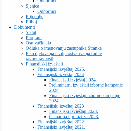
Odbornici
Sjenica
Odbornici
Prijepolje
Priboj
Dokumenti
Statut
Program
Osnivački akt
Odluka o imenovanju zastupnika Stranke
Plan djelovanja u cilju ostvarivanja rodne
ravnopravnosti
Finansijiski izveštaji
Finansijski izvještaj 2025.
Finansijiski izveštaj 2024
Finansijski izvještaj 2024.
Preliminarni izvještaji izborne kampanje
2024.
Finansijski izvještaji izborne kampanje
2024.
Finansijiski izveštaj 2023
Finansijski izvještaji 2023.
Članarina i prilozi za 2023.
Finansijski izvještaj 2022
Finansijski izvještaj 2021.