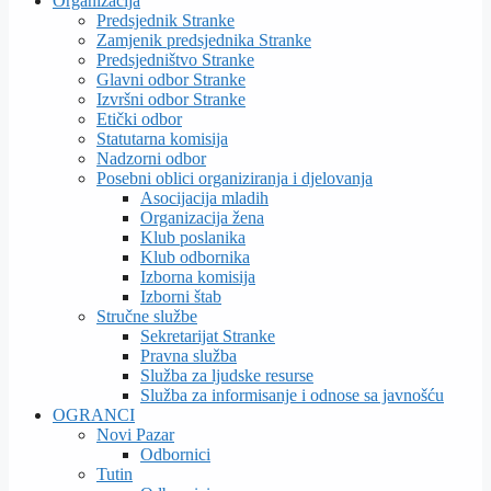
Organizacija
Predsjednik Stranke
Zamjenik predsjednika Stranke
Predsjedništvo Stranke
Glavni odbor Stranke
Izvršni odbor Stranke
Etički odbor
Statutarna komisija
Nadzorni odbor
Posebni oblici organiziranja i djelovanja
Asocijacija mladih
Organizacija žena
Klub poslanika
Klub odbornika
Izborna komisija
Izborni štab
Stručne službe
Sekretarijat Stranke
Pravna služba
Služba za ljudske resurse
Služba za informisanje i odnose sa javnošću
OGRANCI
Novi Pazar
Odbornici
Tutin