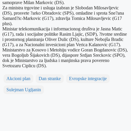
samoprave Milan Markovic (DS).
Za ministra trgovine i usluga izabran je Slobodan Milosavljevic
(DS), prosvete ?arko Obradovic (SPS), omladine i sprota Sne?ana
Samard?ic-Markovic (G17), zdravlja Tomica Milosavljevic (G17
plus).
Ministar telekomunikacija i informacionog društva je Jasna Matic
(G17), rada i socijalne politike Rasim Ljajic, (SDP), ?ivotne sredine
i prostornog planiranja Oliver Dulic (DS), kulture Nebojša Bradic
(G17), a za Nacionalni invesicioni plan Verica Kalanovic (G17).
Ministarstvo za Kosovo i Metohiju vodice Goran Bogdanovic (DS),
vera Bogoljub Šijakovich (DS), dijaspore Srdjan Sreckovic (SPO),
dok je Ministarstvo za ljudska i manjinska prava povereno
Svetozaru Ciplicu (DS).
Akcioni plan
Dan stranke
Evropske integracije
Sulejman Ugljanin