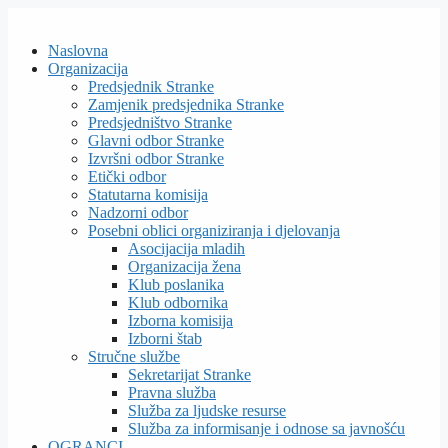
Skip
to
Naslovna
content
Organizacija
Predsjednik Stranke
Zamjenik predsjednika Stranke
Predsjedništvo Stranke
Glavni odbor Stranke
Izvršni odbor Stranke
Etički odbor
Statutarna komisija
Nadzorni odbor
Posebni oblici organiziranja i djelovanja
Asocijacija mladih
Organizacija žena
Klub poslanika
Klub odbornika
Izborna komisija
Izborni štab
Stručne službe
Sekretarijat Stranke
Pravna služba
Služba za ljudske resurse
Služba za informisanje i odnose sa javnošću
OGRANCI