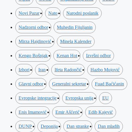
Novi Pazar
Nato
Narodni poslanik
Nadzorni odbor
Muhedin Fijuljanin
Mirza Hajdinović
Minela Kalender
Kengo Bošnjak
Kenan Hot
Izvršni odbor
Izbori
Iran
Ifeta Radončić
Hazbo Mujović
Glavni odbor
Generalni sekretar
Fuad Baćićanin
Evropske integracije
Evropska unija
EU
Enis Imamović
Emir Ašćerić
Edib Kajević
DUNP
Deponija
Dan stranke
Dan mladih