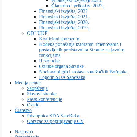
Finansijski izvještaji 2023.
Članarina i prilozi za 2023.
Finansijski izvještaj 2022
Finansijski izvještaj 2021.
Finansijski izvještaj 2020.
Finansijski izvještaj 2019.
ODLUKE
Koalicioni sporazum
Kodeks ponašanja izabranih, imenovanih i
postavljenih predstavnika Stranke na javnim
funkcijama
Rezolucije
Odluke organa Stranke
Nacionalni grb i zastava sandžačkih Bošnjaka
Logotip SDA Sandžaka
Medija centar
Saopštenja
Stavovi stranke
Press konferencije
Ostalo
Članstvo
Pristupnica SDA Sandžaka
Obrazac za popunjavanje CV
Naslovna