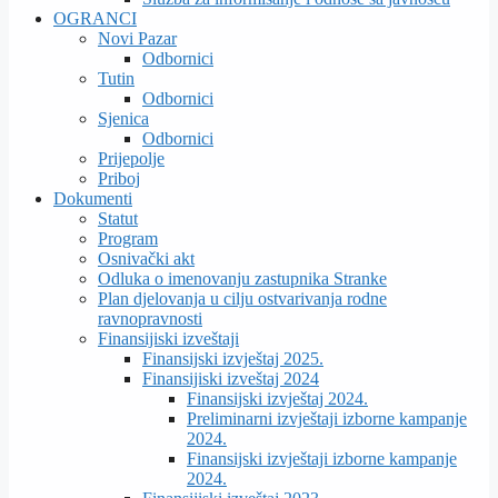
OGRANCI
Novi Pazar
Odbornici
Tutin
Odbornici
Sjenica
Odbornici
Prijepolje
Priboj
Dokumenti
Statut
Program
Osnivački akt
Odluka o imenovanju zastupnika Stranke
Plan djelovanja u cilju ostvarivanja rodne
ravnopravnosti
Finansijiski izveštaji
Finansijski izvještaj 2025.
Finansijiski izveštaj 2024
Finansijski izvještaj 2024.
Preliminarni izvještaji izborne kampanje
2024.
Finansijski izvještaji izborne kampanje
2024.