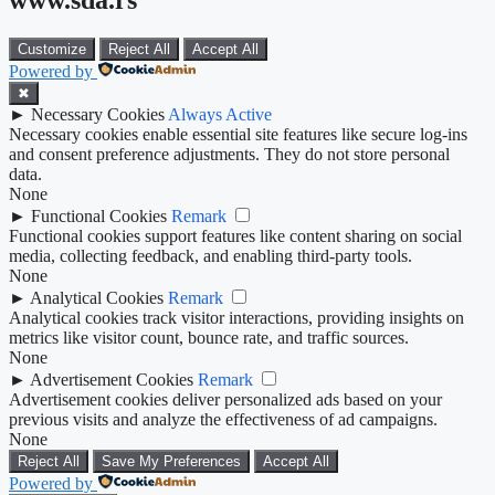
www.sda.rs
Customize
Reject All
Accept All
Powered by
✖
►
Necessary Cookies
Always Active
Necessary cookies enable essential site features like secure log-ins
and consent preference adjustments. They do not store personal
data.
None
►
Functional Cookies
Remark
Functional cookies support features like content sharing on social
media, collecting feedback, and enabling third-party tools.
None
►
Analytical Cookies
Remark
Analytical cookies track visitor interactions, providing insights on
metrics like visitor count, bounce rate, and traffic sources.
None
►
Advertisement Cookies
Remark
Advertisement cookies deliver personalized ads based on your
previous visits and analyze the effectiveness of ad campaigns.
None
Reject All
Save My Preferences
Accept All
Powered by