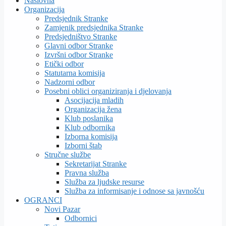
Naslovna
Organizacija
Predsjednik Stranke
Zamjenik predsjednika Stranke
Predsjedništvo Stranke
Glavni odbor Stranke
Izvršni odbor Stranke
Etički odbor
Statutarna komisija
Nadzorni odbor
Posebni oblici organiziranja i djelovanja
Asocijacija mladih
Organizacija žena
Klub poslanika
Klub odbornika
Izborna komisija
Izborni štab
Stručne službe
Sekretarijat Stranke
Pravna služba
Služba za ljudske resurse
Služba za informisanje i odnose sa javnošću
OGRANCI
Novi Pazar
Odbornici