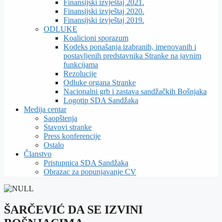
Finansijski izvještaj 2021.
Finansijski izvještaj 2020.
Finansijski izvještaj 2019.
ODLUKE
Koalicioni sporazum
Kodeks ponašanja izabranih, imenovanih i
postavljenih predstavnika Stranke na javnim
funkcijama
Rezolucije
Odluke organa Stranke
Nacionalni grb i zastava sandžačkih Bošnjaka
Logotip SDA Sandžaka
Medija centar
Saopštenja
Stavovi stranke
Press konferencije
Ostalo
Članstvo
Pristupnica SDA Sandžaka
Obrazac za popunjavanje CV
ŠARČEVIĆ DA SE IZVINI