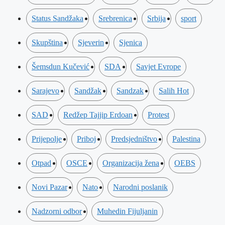
Status Sandžaka
Srebrenica
Srbija
sport
Skupština
Sjeverin
Sjenica
Šemsdun Kučević
SDA
Savjet Evrope
Sarajevo
Sandžak
Sandzak
Salih Hot
SAD
Redžep Tajjip Erdoan
Protest
Prijepolje
Priboj
Predsjedništvo
Palestina
Otpad
OSCE
Organizacija žena
OEBS
Novi Pazar
Nato
Narodni poslanik
Nadzorni odbor
Muhedin Fijuljanin