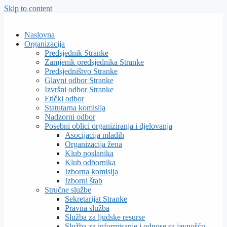
Skip to content
Naslovna
Organizacija
Predsjednik Stranke
Zamjenik predsjednika Stranke
Predsjedništvo Stranke
Glavni odbor Stranke
Izvršni odbor Stranke
Etički odbor
Statutarna komisija
Nadzorni odbor
Posebni oblici organiziranja i djelovanja
Asocijacija mladih
Organizacija žena
Klub poslanika
Klub odbornika
Izborna komisija
Izborni štab
Stručne službe
Sekretarijat Stranke
Pravna služba
Služba za ljudske resurse
Služba za informisanje i odnose sa javnošću