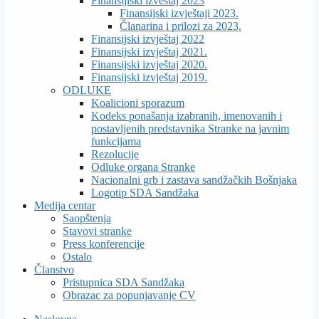
Finansijiski izveštaj 2023
Finansijski izvještaji 2023.
Članarina i prilozi za 2023.
Finansijski izvještaj 2022
Finansijski izvještaj 2021.
Finansijski izvještaj 2020.
Finansijski izvještaj 2019.
ODLUKE
Koalicioni sporazum
Kodeks ponašanja izabranih, imenovanih i
postavljenih predstavnika Stranke na javnim
funkcijama
Rezolucije
Odluke organa Stranke
Nacionalni grb i zastava sandžačkih Bošnjaka
Logotip SDA Sandžaka
Medija centar
Saopštenja
Stavovi stranke
Press konferencije
Ostalo
Članstvo
Pristupnica SDA Sandžaka
Obrazac za popunjavanje CV