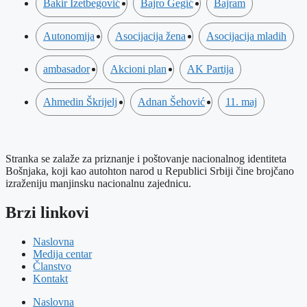
Bakir Izetbegović
Bajro Gegić
Bajram
Autonomija
Asocijacija žena
Asocijacija mladih
ambasador
Akcioni plan
AK Partija
Ahmedin Škrijelj
Adnan Šehović
11. maj
Stranka se zalaže za priznanje i poštovanje nacionalnog identiteta
Bošnjaka, koji kao autohton narod u Republici Srbiji čine brojčano
izraženiju manjinsku nacionalnu zajednicu.
Brzi linkovi
Naslovna
Medija centar
Članstvo
Kontakt
Naslovna