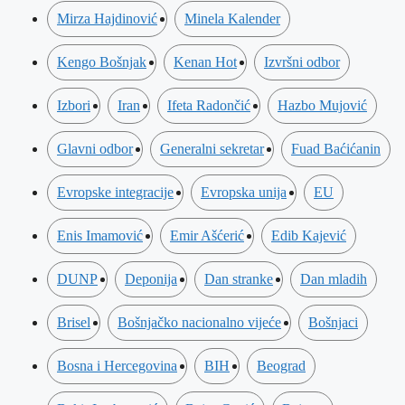
Mirza Hajdinović
Minela Kalender
Kengo Bošnjak
Kenan Hot
Izvršni odbor
Izbori
Iran
Ifeta Radončić
Hazbo Mujović
Glavni odbor
Generalni sekretar
Fuad Baćićanin
Evropske integracije
Evropska unija
EU
Enis Imamović
Emir Ašćerić
Edib Kajević
DUNP
Deponija
Dan stranke
Dan mladih
Brisel
Bošnjačko nacionalno vijeće
Bošnjaci
Bosna i Hercegovina
BIH
Beograd