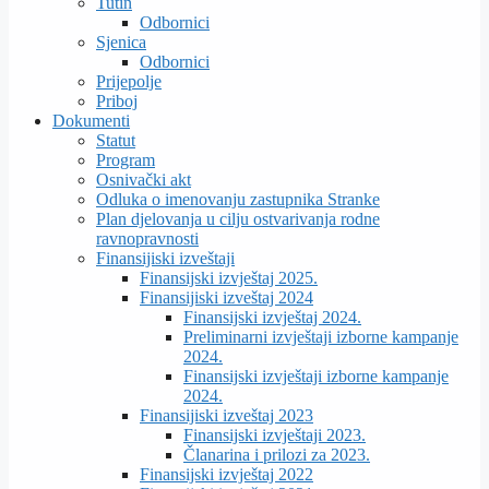
Tutin
Odbornici
Sjenica
Odbornici
Prijepolje
Priboj
Dokumenti
Statut
Program
Osnivački akt
Odluka o imenovanju zastupnika Stranke
Plan djelovanja u cilju ostvarivanja rodne
ravnopravnosti
Finansijiski izveštaji
Finansijski izvještaj 2025.
Finansijiski izveštaj 2024
Finansijski izvještaj 2024.
Preliminarni izvještaji izborne kampanje
2024.
Finansijski izvještaji izborne kampanje
2024.
Finansijiski izveštaj 2023
Finansijski izvještaji 2023.
Članarina i prilozi za 2023.
Finansijski izvještaj 2022