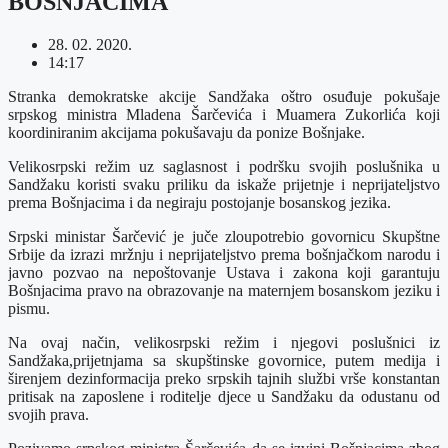
BOŠNJACIMA
28. 02. 2020.
14:17
Stranka demokratske akcije Sandžaka oštro osuđuje pokušaje
srpskog ministra Mladena Šarčevića i Muamera Zukorlića koji
koordiniranim akcijama pokušavaju da ponize Bošnjake.
Velikosrpski režim uz saglasnost i podršku svojih poslušnika u
Sandžaku koristi svaku priliku da iskaže prijetnje i neprijateljstvo
prema Bošnjacima i da negiraju postojanje bosanskog jezika.
Srpski ministar Šarčević je juče zloupotrebio govornicu Skupštne
Srbije da izrazi mržnju i neprijateljstvo prema bošnjačkom narodu i
javno pozvao na nepoštovanje Ustava i zakona koji garantuju
Bošnjacima pravo na obrazovanje na maternjem bosanskom jeziku i
pismu.
Na ovaj način, velikosrpski režim i njegovi poslušnici iz
Sandžaka,prijetnjama sa skupštinske govornice, putem medija i
širenjem dezinformacija preko srpskih tajnih službi vrše konstantan
pritisak na zaposlene i roditelje djece u Sandžaku da odustanu od
svojih prava.