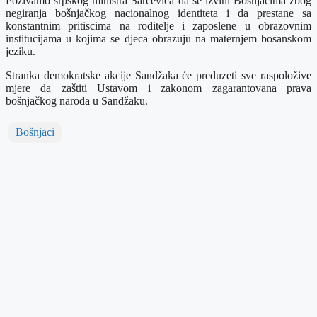
Pozivamo srpskog ministra Šarčevića da se izvini Bošnjacima zbog
negiranja bošnjačkog nacionalnog identiteta i da prestane sa
konstantnim pritiscima na roditelje i zaposlene u obrazovnim
institucijama u kojima se djeca obrazuju na maternjem bosanskom
jeziku.
Stranka demokratske akcije Sandžaka će preduzeti sve raspoložive
mjere da zaštiti Ustavom i zakonom zagarantovana prava
bošnjačkog naroda u Sandžaku.
Bošnjaci