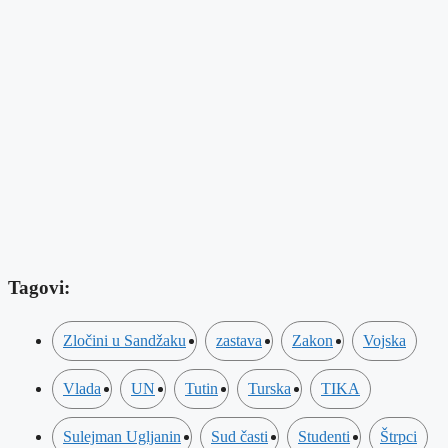
Tagovi:
Zločini u Sandžaku
zastava
Zakon
Vojska
Vlada
UN
Tutin
Turska
TIKA
Sulejman Ugljanin
Sud časti
Studenti
Štrpci