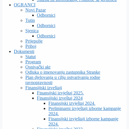
OGRANCI
Novi Pazar
Odbornici
Tutin
Odbornici
Sjenica
Odbornici
Prijepolje
Priboj
Dokumenti
Statut
Program
Osnivački akt
Odluka o imenovanju zastupnika Stranke
Plan djelovanja u cilju ostvarivanja rodne
ravnopravnosti
Finansijiski izveštaji
Finansijski izvještaj 2025.
Finansijiski izveštaj 2024
Finansijski izvještaj 2024.
Preliminarni izvještaji izborne kampanje
2024.
Finansijski izvještaji izborne kampanje
2024.