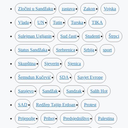
Zločini u Sandžaku
zastava
Zakon
Vojska
Vlada
UN
Tutin
Turska
TIKA
Sulejman Ugljanin
Sud časti
Studenti
Štrpci
Status Sandžaka
Srebrenica
Srbija
sport
Skupština
Sjeverin
Sjenica
Šemsdun Kučević
SDA
Savjet Evrope
Sarajevo
Sandžak
Sandzak
Salih Hot
SAD
Redžep Tajjip Erdoan
Protest
Prijepolje
Priboj
Predsjedništvo
Palestina