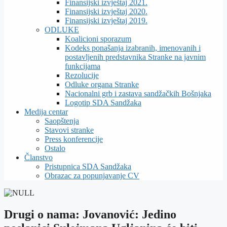
Finansijski izvještaj 2021.
Finansijski izvještaj 2020.
Finansijski izvještaj 2019.
ODLUKE
Koalicioni sporazum
Kodeks ponašanja izabranih, imenovanih i
postavljenih predstavnika Stranke na javnim
funkcijama
Rezolucije
Odluke organa Stranke
Nacionalni grb i zastava sandžačkih Bošnjaka
Logotip SDA Sandžaka
Medija centar
Saopštenja
Stavovi stranke
Press konferencije
Ostalo
Članstvo
Pristupnica SDA Sandžaka
Obrazac za popunjavanje CV
Drugi o nama: Jovanović: Jedino