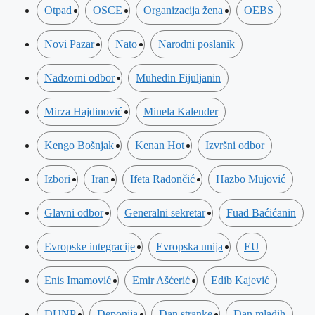
Otpad
OSCE
Organizacija žena
OEBS
Novi Pazar
Nato
Narodni poslanik
Nadzorni odbor
Muhedin Fijuljanin
Mirza Hajdinović
Minela Kalender
Kengo Bošnjak
Kenan Hot
Izvršni odbor
Izbori
Iran
Ifeta Radončić
Hazbo Mujović
Glavni odbor
Generalni sekretar
Fuad Baćićanin
Evropske integracije
Evropska unija
EU
Enis Imamović
Emir Ašćerić
Edib Kajević
DUNP
Deponija
Dan stranke
Dan mladih