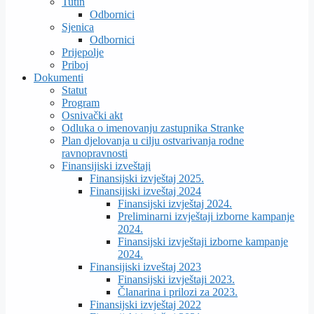
Tutin
Odbornici
Sjenica
Odbornici
Prijepolje
Priboj
Dokumenti
Statut
Program
Osnivački akt
Odluka o imenovanju zastupnika Stranke
Plan djelovanja u cilju ostvarivanja rodne
ravnopravnosti
Finansijiski izveštaji
Finansijski izvještaj 2025.
Finansijiski izveštaj 2024
Finansijski izvještaj 2024.
Preliminarni izvještaji izborne kampanje
2024.
Finansijski izvještaji izborne kampanje
2024.
Finansijiski izveštaj 2023
Finansijski izvještaji 2023.
Članarina i prilozi za 2023.
Finansijski izvještaj 2022