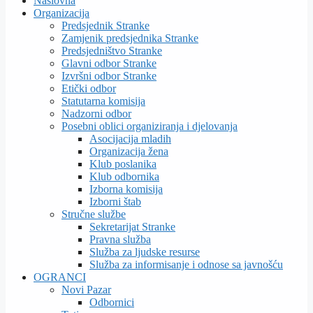
Naslovna
Organizacija
Predsjednik Stranke
Zamjenik predsjednika Stranke
Predsjedništvo Stranke
Glavni odbor Stranke
Izvršni odbor Stranke
Etički odbor
Statutarna komisija
Nadzorni odbor
Posebni oblici organiziranja i djelovanja
Asocijacija mladih
Organizacija žena
Klub poslanika
Klub odbornika
Izborna komisija
Izborni štab
Stručne službe
Sekretarijat Stranke
Pravna služba
Služba za ljudske resurse
Služba za informisanje i odnose sa javnošću
OGRANCI
Novi Pazar
Odbornici