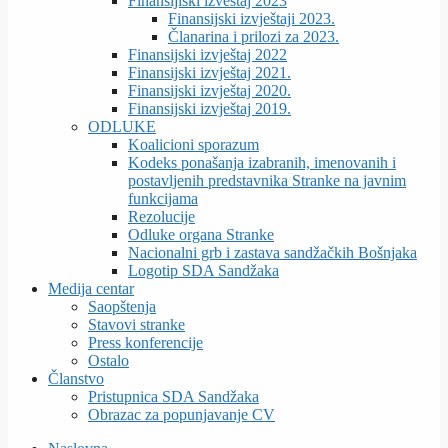
Finansijiski izveštaj 2023
Finansijski izvještaji 2023.
Članarina i prilozi za 2023.
Finansijski izvještaj 2022
Finansijski izvještaj 2021.
Finansijski izvještaj 2020.
Finansijski izvještaj 2019.
ODLUKE
Koalicioni sporazum
Kodeks ponašanja izabranih, imenovanih i
postavljenih predstavnika Stranke na javnim
funkcijama
Rezolucije
Odluke organa Stranke
Nacionalni grb i zastava sandžačkih Bošnjaka
Logotip SDA Sandžaka
Medija centar
Saopštenja
Stavovi stranke
Press konferencije
Ostalo
Članstvo
Pristupnica SDA Sandžaka
Obrazac za popunjavanje CV