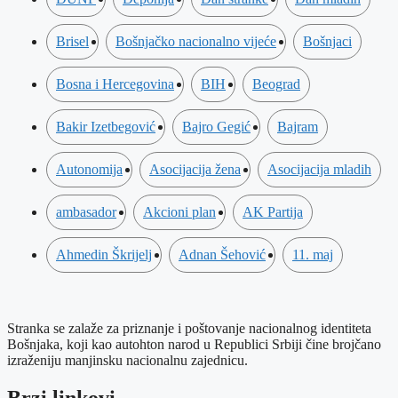
Brisel
Bošnjačko nacionalno vijeće
Bošnjaci
Bosna i Hercegovina
BIH
Beograd
Bakir Izetbegović
Bajro Gegić
Bajram
Autonomija
Asocijacija žena
Asocijacija mladih
ambasador
Akcioni plan
AK Partija
Ahmedin Škrijelj
Adnan Šehović
11. maj
Stranka se zalaže za priznanje i poštovanje nacionalnog identiteta
Bošnjaka, koji kao autohton narod u Republici Srbiji čine brojčano
izraženiju manjinsku nacionalnu zajednicu.