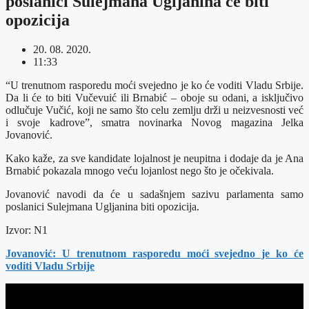
poslanici Sulejmana Ugljanina će biti
opozicija
20. 08. 2020.
11:33
“U trenutnom rasporedu moći svejedno je ko će voditi Vladu Srbije.
Da li će to biti Vučevuić ili Brnabić – oboje su odani, a isključivo
odlučuje Vučić, koji ne samo što celu zemlju drži u neizvesnosti već
i svoje kadrove”, smatra novinarka Novog magazina Jelka
Jovanović.
Kako kaže, za sve kandidate lojalnost je neupitna i dodaje da je Ana
Brnabić pokazala mnogo veću lojanlost nego što je očekivala.
Jovanović navodi da će u sadašnjem sazivu parlamenta samo
poslanici Sulejmana Ugljanina biti opozicija.
Izvor: N1
Jovanović: U trenutnom rasporedu moći svejedno je ko će
voditi Vladu Srbije