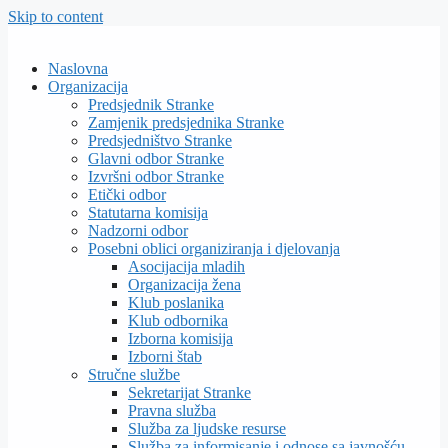
Skip to content
Naslovna
Organizacija
Predsjednik Stranke
Zamjenik predsjednika Stranke
Predsjedništvo Stranke
Glavni odbor Stranke
Izvršni odbor Stranke
Etički odbor
Statutarna komisija
Nadzorni odbor
Posebni oblici organiziranja i djelovanja
Asocijacija mladih
Organizacija žena
Klub poslanika
Klub odbornika
Izborna komisija
Izborni štab
Stručne službe
Sekretarijat Stranke
Pravna služba
Služba za ljudske resurse
Služba za informisanje i odnose sa javnošću