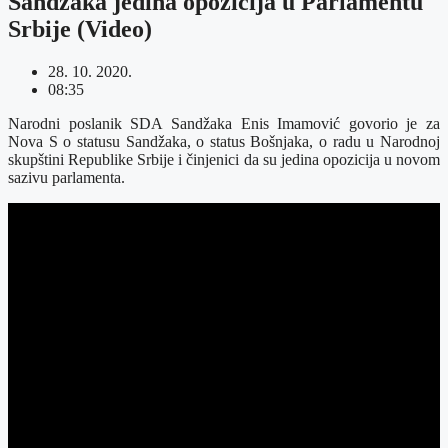
Sandžaka jedina opozicija u Parlamentu
Srbije (Video)
28. 10. 2020.
08:35
Narodni poslanik SDA Sandžaka Enis Imamović govorio je za
Nova S o statusu Sandžaka, o status Bošnjaka, o radu u Narodnoj
skupštini Republike Srbije i činjenici da su jedina opozicija u novom
sazivu parlamenta.