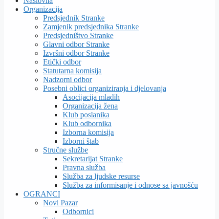
Naslovna
Organizacija
Predsjednik Stranke
Zamjenik predsjednika Stranke
Predsjedništvo Stranke
Glavni odbor Stranke
Izvršni odbor Stranke
Etički odbor
Statutarna komisija
Nadzorni odbor
Posebni oblici organiziranja i djelovanja
Asocijacija mladih
Organizacija žena
Klub poslanika
Klub odbornika
Izborna komisija
Izborni štab
Stručne službe
Sekretarijat Stranke
Pravna služba
Služba za ljudske resurse
Služba za informisanje i odnose sa javnošću
OGRANCI
Novi Pazar
Odbornici