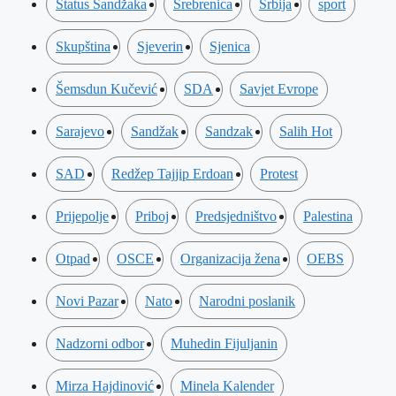
Status Sandžaka
Srebrenica
Srbija
sport
Skupština
Sjeverin
Sjenica
Šemsdun Kučević
SDA
Savjet Evrope
Sarajevo
Sandžak
Sandzak
Salih Hot
SAD
Redžep Tajjip Erdoan
Protest
Prijepolje
Priboj
Predsjedništvo
Palestina
Otpad
OSCE
Organizacija žena
OEBS
Novi Pazar
Nato
Narodni poslanik
Nadzorni odbor
Muhedin Fijuljanin
Mirza Hajdinović
Minela Kalender