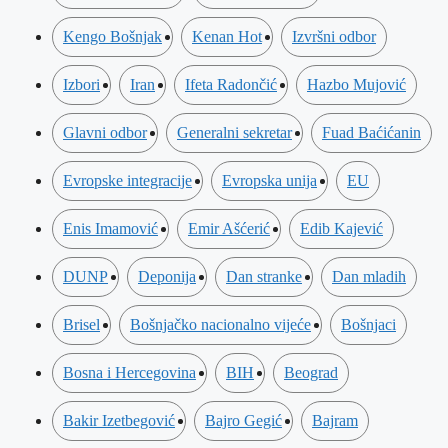
Kengo Bošnjak
Kenan Hot
Izvršni odbor
Izbori
Iran
Ifeta Radončić
Hazbo Mujović
Glavni odbor
Generalni sekretar
Fuad Baćićanin
Evropske integracije
Evropska unija
EU
Enis Imamović
Emir Ašćerić
Edib Kajević
DUNP
Deponija
Dan stranke
Dan mladih
Brisel
Bošnjačko nacionalno vijeće
Bošnjaci
Bosna i Hercegovina
BIH
Beograd
Bakir Izetbegović
Bajro Gegić
Bajram