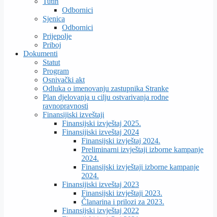
Tutin
Odbornici
Sjenica
Odbornici
Prijepolje
Priboj
Dokumenti
Statut
Program
Osnivački akt
Odluka o imenovanju zastupnika Stranke
Plan djelovanja u cilju ostvarivanja rodne
ravnopravnosti
Finansijiski izveštaji
Finansijski izvještaj 2025.
Finansijiski izveštaj 2024
Finansijski izvještaj 2024.
Preliminarni izvještaji izborne kampanje
2024.
Finansijski izvještaji izborne kampanje
2024.
Finansijiski izveštaj 2023
Finansijski izvještaji 2023.
Članarina i prilozi za 2023.
Finansijski izvještaj 2022