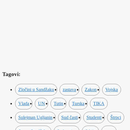
Tagovi:
Zločini u Sandžaku
zastava
Zakon
Vojska
Vlada
UN
Tutin
Turska
TIKA
Sulejman Ugljanin
Sud časti
Studenti
Štrpci