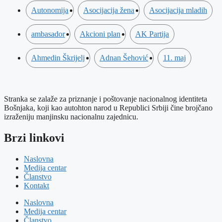
Autonomija
Asocijacija žena
Asocijacija mladih
ambasador
Akcioni plan
AK Partija
Ahmedin Škrijelj
Adnan Šehović
11. maj
Stranka se zalaže za priznanje i poštovanje nacionalnog identiteta
Bošnjaka, koji kao autohton narod u Republici Srbiji čine brojčano
izraženiju manjinsku nacionalnu zajednicu.
Brzi linkovi
Naslovna
Medija centar
Članstvo
Kontakt
Naslovna
Medija centar
Članstvo