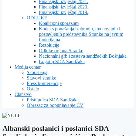
Finansijski izvještaj 2021.
Finansijski izvještaj 2020.
Finansijski izvještaj 2019.
ODLUKE
Koalicioni sporazum
Kodeks ponašanja izabranih, imenovanih i
postavljenih predstavnika Stranke na javnim
funkcijama
Rezolucije
Odluke organa Stranke
Nacionalni grb i zastava sandžačkih Bošnjaka
Logotip SDA Sandžaka
Medija centar
Saopštenja
Stavovi stranke
Press konferencije
Ostalo
Članstvo
Pristupnica SDA Sandžaka
Obrazac za popunjavanje CV
Albanski poslanici i poslanici SDA