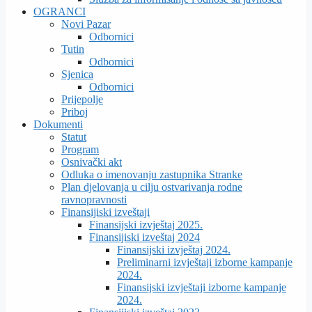
OGRANCI
Novi Pazar
Odbornici
Tutin
Odbornici
Sjenica
Odbornici
Prijepolje
Priboj
Dokumenti
Statut
Program
Osnivački akt
Odluka o imenovanju zastupnika Stranke
Plan djelovanja u cilju ostvarivanja rodne
ravnopravnosti
Finansijiski izveštaji
Finansijski izvještaj 2025.
Finansijiski izveštaj 2024
Finansijski izvještaj 2024.
Preliminarni izvještaji izborne kampanje
2024.
Finansijski izvještaji izborne kampanje
2024.