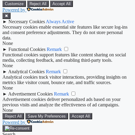
Customize
Reject All
Accept All
Powered by
✖
►
Necessary Cookies
Always Active
Necessary cookies enable essential site features like secure log-ins
and consent preference adjustments. They do not store personal
data.
None
►
Functional Cookies
Remark
Functional cookies support features like content sharing on social
media, collecting feedback, and enabling third-party tools.
None
►
Analytical Cookies
Remark
Analytical cookies track visitor interactions, providing insights on
metrics like visitor count, bounce rate, and traffic sources.
None
►
Advertisement Cookies
Remark
Advertisement cookies deliver personalized ads based on your
previous visits and analyze the effectiveness of ad campaigns.
None
Reject All
Save My Preferences
Accept All
Powered by
Search