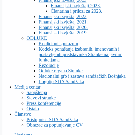
Finansijiski izveštaj 2023
Finansijski izvještaji 2023.
Članarina i prilozi za 2023.
Finansijski izvještaj 2022
Finansijski izvještaj 2021.
Finansijski izvještaj 2020.
Finansijski izvještaj 2019.
ODLUKE
Koalicioni sporazum
Kodeks ponašanja izabranih, imenovanih i
postavljenih predstavnika Stranke na javnim
funkcijama
Rezolucije
Odluke organa Stranke
Nacionalni grb i zastava sandžačkih Bošnjaka
Logotip SDA Sandžaka
Medija centar
Saopštenja
Stavovi stranke
Press konferencije
Ostalo
Članstvo
Pristupnica SDA Sandžaka
Obrazac za popunjavanje CV