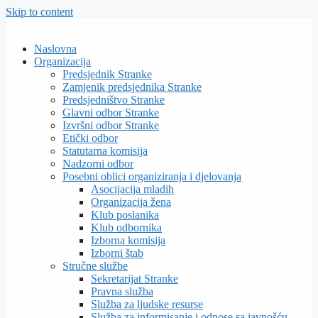
Skip to content
Naslovna
Organizacija
Predsjednik Stranke
Zamjenik predsjednika Stranke
Predsjedništvo Stranke
Glavni odbor Stranke
Izvršni odbor Stranke
Etički odbor
Statutarna komisija
Nadzorni odbor
Posebni oblici organiziranja i djelovanja
Asocijacija mladih
Organizacija žena
Klub poslanika
Klub odbornika
Izborna komisija
Izborni štab
Stručne službe
Sekretarijat Stranke
Pravna služba
Služba za ljudske resurse
Služba za informisanje i odnose sa javnošću