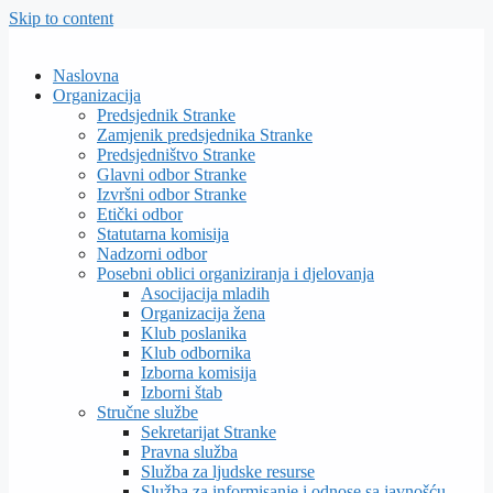
Skip to content
Naslovna
Organizacija
Predsjednik Stranke
Zamjenik predsjednika Stranke
Predsjedništvo Stranke
Glavni odbor Stranke
Izvršni odbor Stranke
Etički odbor
Statutarna komisija
Nadzorni odbor
Posebni oblici organiziranja i djelovanja
Asocijacija mladih
Organizacija žena
Klub poslanika
Klub odbornika
Izborna komisija
Izborni štab
Stručne službe
Sekretarijat Stranke
Pravna služba
Služba za ljudske resurse
Služba za informisanje i odnose sa javnošću