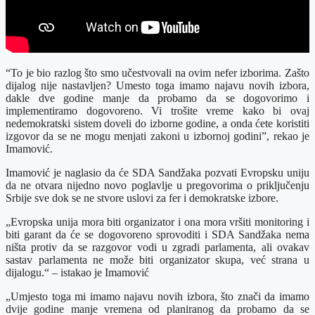
“To je bio razlog što smo učestvovali na ovim nefer izborima. Zašto
dijalog nije nastavljen? Umesto toga imamo najavu novih izbora,
dakle dve godine manje da probamo da se dogovorimo i
implementiramo dogovoreno. Vi trošite vreme kako bi ovaj
nedemokratski sistem doveli do izborne godine, a onda ćete koristiti
izgovor da se ne mogu menjati zakoni u izbornoj godini”, rekao je
Imamović.
Imamović je naglasio da će SDA Sandžaka pozvati Evropsku uniju
da ne otvara nijedno novo poglavlje u pregovorima o priključenju
Srbije sve dok se ne stvore uslovi za fer i demokratske izbore.
„Evropska unija mora biti organizator i ona mora vršiti monitoring i
biti garant da će se dogovoreno sprovoditi i SDA Sandžaka nema
ništa protiv da se razgovor vodi u zgradi parlamenta, ali ovakav
sastav parlamenta ne može biti organizator skupa, već strana u
dijalogu.“ – istakao je Imamović
„Umjesto toga mi imamo najavu novih izbora, što znači da imamo
dvije godine manje vremena od planiranog da probamo da se