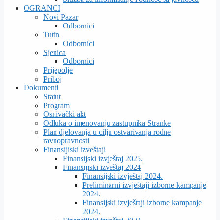
OGRANCI
Novi Pazar
Odbornici
Tutin
Odbornici
Sjenica
Odbornici
Prijepolje
Priboj
Dokumenti
Statut
Program
Osnivački akt
Odluka o imenovanju zastupnika Stranke
Plan djelovanja u cilju ostvarivanja rodne
ravnopravnosti
Finansijiski izveštaji
Finansijski izvještaj 2025.
Finansijiski izveštaj 2024
Finansijski izvještaj 2024.
Preliminarni izvještaji izborne kampanje
2024.
Finansijski izvještaji izborne kampanje
2024.