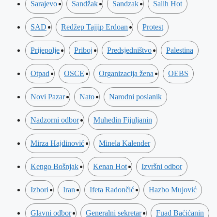
Sarajevo
Sandžak
Sandzak
Salih Hot
SAD
Redžep Tajjip Erdoan
Protest
Prijepolje
Priboj
Predsjedništvo
Palestina
Otpad
OSCE
Organizacija žena
OEBS
Novi Pazar
Nato
Narodni poslanik
Nadzorni odbor
Muhedin Fijuljanin
Mirza Hajdinović
Minela Kalender
Kengo Bošnjak
Kenan Hot
Izvršni odbor
Izbori
Iran
Ifeta Radončić
Hazbo Mujović
Glavni odbor
Generalni sekretar
Fuad Baćićanin