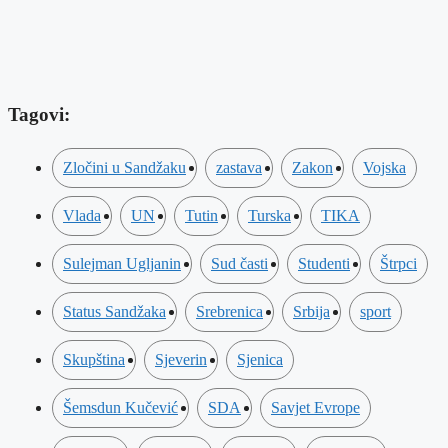
Tagovi:
Zločini u Sandžaku
zastava
Zakon
Vojska
Vlada
UN
Tutin
Turska
TIKA
Sulejman Ugljanin
Sud časti
Studenti
Štrpci
Status Sandžaka
Srebrenica
Srbija
sport
Skupština
Sjeverin
Sjenica
Šemsdun Kučević
SDA
Savjet Evrope