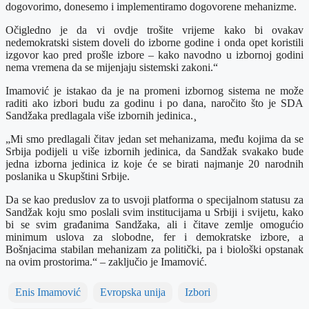
dogovorimo, donesemo i implementiramo dogovorene mehanizme.
Očigledno je da vi ovdje trošite vrijeme kako bi ovakav
nedemokratski sistem doveli do izborne godine i onda opet koristili
izgovor kao pred prošle izbore – kako navodno u izbornoj godini
nema vremena da se mijenjaju sistemski zakoni.“
Imamović je istakao da je na promeni izbornog sistema ne može
raditi ako izbori budu za godinu i po dana, naročito što je SDA
Sandžaka predlagala više izbornih jedinica.¸
„Mi smo predlagali čitav jedan set mehanizama, među kojima da se
Srbija podijeli u više izbornih jedinica, da Sandžak svakako bude
jedna izborna jedinica iz koje će se birati najmanje 20 narodnih
poslanika u Skupštini Srbije.
Da se kao preduslov za to usvoji platforma o specijalnom statusu za
Sandžak koju smo poslali svim institucijama u Srbiji i svijetu, kako
bi se svim građanima Sandžaka, ali i čitave zemlje omogućio
minimum uslova za slobodne, fer i demokratske izbore, a
Bošnjacima stabilan mehanizam za politički, pa i biološki opstanak
na ovim prostorima.“ – zaključio je Imamović.
Enis Imamović
Evropska unija
Izbori