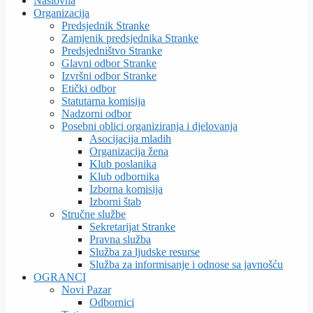
Naslovna
Organizacija
Predsjednik Stranke
Zamjenik predsjednika Stranke
Predsjedništvo Stranke
Glavni odbor Stranke
Izvršni odbor Stranke
Etički odbor
Statutarna komisija
Nadzorni odbor
Posebni oblici organiziranja i djelovanja
Asocijacija mladih
Organizacija žena
Klub poslanika
Klub odbornika
Izborna komisija
Izborni štab
Stručne službe
Sekretarijat Stranke
Pravna služba
Služba za ljudske resurse
Služba za informisanje i odnose sa javnošću
OGRANCI
Novi Pazar
Odbornici