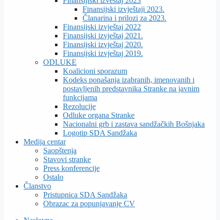
Finansijiski izveštaj 2023
Finansijski izvještaji 2023.
Članarina i prilozi za 2023.
Finansijski izvještaj 2022
Finansijski izvještaj 2021.
Finansijski izvještaj 2020.
Finansijski izvještaj 2019.
ODLUKE
Koalicioni sporazum
Kodeks ponašanja izabranih, imenovanih i
postavljenih predstavnika Stranke na javnim
funkcijama
Rezolucije
Odluke organa Stranke
Nacionalni grb i zastava sandžačkih Bošnjaka
Logotip SDA Sandžaka
Medija centar
Saopštenja
Stavovi stranke
Press konferencije
Ostalo
Članstvo
Pristupnica SDA Sandžaka
Obrazac za popunjavanje CV