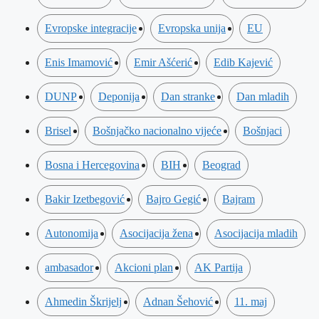
Evropske integracije
Evropska unija
EU
Enis Imamović
Emir Ašćerić
Edib Kajević
DUNP
Deponija
Dan stranke
Dan mladih
Brisel
Bošnjačko nacionalno vijeće
Bošnjaci
Bosna i Hercegovina
BIH
Beograd
Bakir Izetbegović
Bajro Gegić
Bajram
Autonomija
Asocijacija žena
Asocijacija mladih
ambasador
Akcioni plan
AK Partija
Ahmedin Škrijelj
Adnan Šehović
11. maj