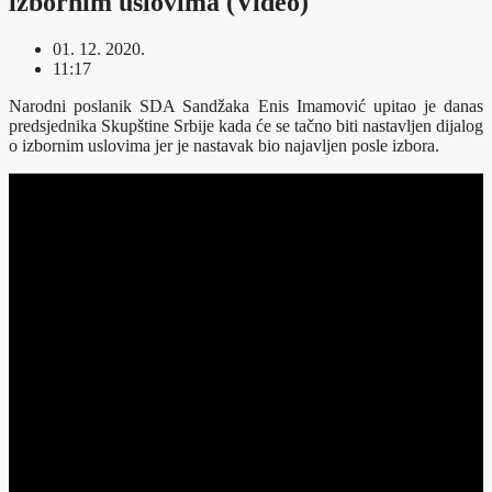
izbornim uslovima (Video)
01. 12. 2020.
11:17
Narodni poslanik SDA Sandžaka Enis Imamović upitao je danas
predsjednika Skupštine Srbije kada će se tačno biti nastavljen dijalog
o izbornim uslovima jer je nastavak bio najavljen posle izbora.