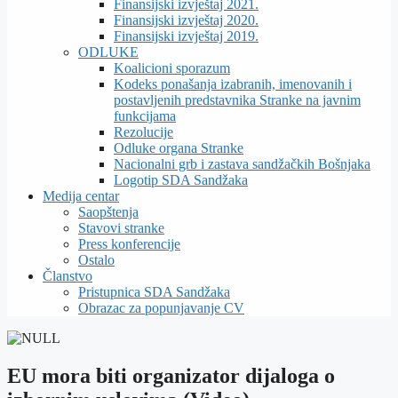
Finansijski izvještaj 2021.
Finansijski izvještaj 2020.
Finansijski izvještaj 2019.
ODLUKE
Koalicioni sporazum
Kodeks ponašanja izabranih, imenovanih i
postavljenih predstavnika Stranke na javnim
funkcijama
Rezolucije
Odluke organa Stranke
Nacionalni grb i zastava sandžačkih Bošnjaka
Logotip SDA Sandžaka
Medija centar
Saopštenja
Stavovi stranke
Press konferencije
Ostalo
Članstvo
Pristupnica SDA Sandžaka
Obrazac za popunjavanje CV
EU mora biti organizator dijaloga o