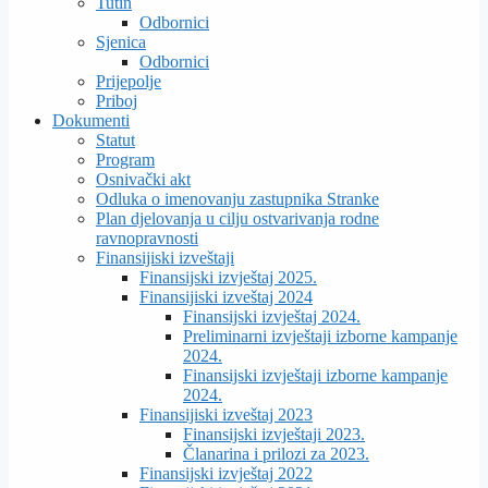
Tutin
Odbornici
Sjenica
Odbornici
Prijepolje
Priboj
Dokumenti
Statut
Program
Osnivački akt
Odluka o imenovanju zastupnika Stranke
Plan djelovanja u cilju ostvarivanja rodne
ravnopravnosti
Finansijiski izveštaji
Finansijski izvještaj 2025.
Finansijiski izveštaj 2024
Finansijski izvještaj 2024.
Preliminarni izvještaji izborne kampanje
2024.
Finansijski izvještaji izborne kampanje
2024.
Finansijiski izveštaj 2023
Finansijski izvještaji 2023.
Članarina i prilozi za 2023.
Finansijski izvještaj 2022