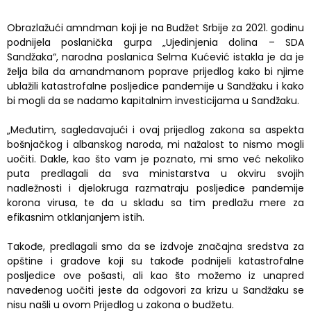
Obrazlažući amndman koji je na Budžet Srbije za 2021. godinu
podnijela poslanička gurpa „Ujedinjenia dolina – SDA
Sandžaka“, narodna poslanica Selma Kućević istakla je da je
želja bila da amandmanom poprave prijedlog kako bi njime
ublažili katastrofalne posljedice pandemije u Sandžaku i kako
bi mogli da se nadamo kapitalnim investicijama u Sandžaku.
„Međutim, sagledavajući i ovaj prijedlog zakona sa aspekta
bošnjačkog i albanskog naroda, mi nažalost to nismo mogli
uočiti. Dakle, kao što vam je poznato, mi smo već nekoliko
puta predlagali da sva ministarstva u okviru svojih
nadležnosti i djelokruga razmatraju posljedice pandemije
korona virusa, te da u skladu sa tim predlažu mere za
efikasnim otklanjanjem istih.
Takođe, predlagali smo da se izdvoje značajna sredstva za
opštine i gradove koji su takođe podnijeli katastrofalne
posljedice ove pošasti, ali kao što možemo iz unapred
navedenog uočiti jeste da odgovori za krizu u Sandžaku se
nisu našli u ovom Prijedlog u zakona o budžetu.