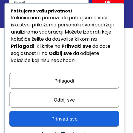
OK
Poštujemo vašu privatnost
Kolačići nam pomažu da poboljšamo vaše
© 2026. SVA PRAVA ZADRŽANA www.sda.rs
iskustvo, prikažemo personalizovani sadržaj i
analiziramo saobraćaj. Možete izabrati koje
kolačiće želite da dozvolite klikom na
Prilagodi
. Kliknite na
Prihvati sve
da date
saglasnost ili na
Odbij sve
da odbijete
kolačiće koji nisu neophodni.
Prilagodi
Odbij sve
Prihvati sve