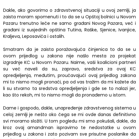
Dakle, ako govorimo o zdravstvenoj situaciji u ovoj zemlji, ja
zaista moram spomenuti i to da se u Opštoj bolnici u Novom
Pazaru trenutno leče ne samo građani Novog Pazara, već i
građani iz susjednih opština Tutina, Raške, Sjenice, Ivanjice,
Kraljeva, Leposavića i ostalih.
Smatram da je zaista poražavajuća činjenica to da se u
ovom prijedlog u zakona nije našlo mesta za projekat
izgradnje KC u Novom Pazaru. Naime, vaši koalicioni partneri
su već naveli da su, zapravo, sredstva za ovaj KC
opredjeljenja, međutim, proučavajući ovaj prijedlog zakona
mi to nismo mogli pronaći, pa od vas tražim da mi kažete da
li su stvarno ta sredstva opredjeljenja i gde se to nalazi jer,
kao što rekoh, mi to nismo mogli da pronađemo u istom.
Dame i gospodo, dakle, unapređenje zdravstvenog sistema u
celoj zemlji je nešto oko čega se mi ovde danas definitivno
svi moramo složiti. U tom pogledu mi smo pokušali, dakle, da
kroz ovaj amandman ispravimo te nedostatke u ovom
prijedlog u zakona i zato pozivam sve prisutne poslanike da