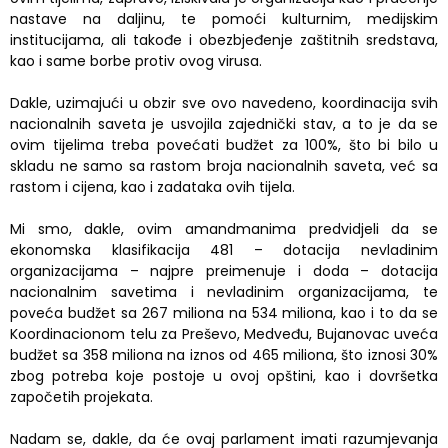
nastave na daljinu, te pomoći kulturnim, medijskim
institucijama, ali takođe i obezbjeđenje zaštitnih sredstava,
kao i same borbe protiv ovog virusa.
Dakle, uzimajući u obzir sve ovo navedeno, koordinacija svih
nacionalnih saveta je usvojila zajednički stav, a to je da se
ovim tijelima treba povećati budžet za 100%, što bi bilo u
skladu ne samo sa rastom broja nacionalnih saveta, već sa
rastom i cijena, kao i zadataka ovih tijela.
Mi smo, dakle, ovim amandmanima predvidjeli da se
ekonomska klasifikacija 481 – dotacija nevladinim
organizacijama – najpre preimenuje i doda – dotacija
nacionalnim savetima i nevladinim organizacijama, te
poveća budžet sa 267 miliona na 534 miliona, kao i to da se
Koordinacionom telu za Preševo, Medveđu, Bujanovac uveća
budžet sa 358 miliona na iznos od 465 miliona, što iznosi 30%
zbog potreba koje postoje u ovoj opštini, kao i dovršetka
započetih projekata.
Nadam se, dakle, da će ovaj parlament imati razumjevanja