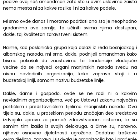
podrže ovaj naš amandman zato što u ovim uslovima zaista
nema mesta ni za kakve razlike i ni za kakve podele.
Mi smo ovde danas i moramo podržati ono što je neophodno
građanima ove zemlje, te učiniti svima njima dostupan,
dakle, taj kvalitetan zdravstveni sistem.
Naime, kao poslanička grupa koja dolazi iz reda bošnjačkog i
albanskog naroda, mi smo, dakle, podnijeli amandman kako
bismo pokušali da zaustavimo te tendencije vladajuće
većine da se najveći organi manjinskih naroda svedu na
nivou nevladinih organizacija, kako zapravo stoji i u
budžetskoj liniji, samom nazivu budžetske linije.
Dakle, dame i gospodo, ovde se ne radi ni o kakvim
nevladinim organizacijama, već po Ustavu i zakonu najvećim
političkim i predstavničkim tijelima manjinskih naroda. Ova
tijela su, dakle, u proteklom periodu značajan deo sredstava
izdvajala upravo za pomoć zdravstvenom sistemu, te su
samim tim izašla iz svojih delokruga, a čime su, naravno,
njihove osnovne djelatnosti ugrožene. Dodatne troškove
ovim tijelima, zapravo, iziskivala je organizacija kao i praćenje