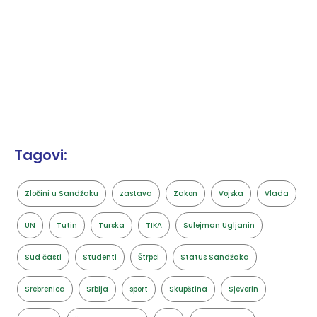
Tagovi:
Zločini u Sandžaku
zastava
Zakon
Vojska
Vlada
UN
Tutin
Turska
TIKA
Sulejman Ugljanin
Sud časti
Studenti
Štrpci
Status Sandžaka
Srebrenica
Srbija
sport
Skupština
Sjeverin