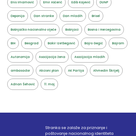
Enis Imamović
Emir Ašćerić
Edib Kajević
DUNP
Deponija
Dan stranke
Dan mladih
Brisel
Bošnjačko nacionalno vijeće
Bošnjaci
Bosna i Hercegovina
BIH
Beograd
Bakir Izetbegović
Bajro Gegić
Bajram
Autonomija
Asocijacija žena
Asocijacija mladih
ambasador
Akcioni plan
AK Partija
Ahmedin Škrijelj
Adnan Šehović
11. maj
Stranka se zalaže za priznanje i
poštovanje nacionalnog identiteta