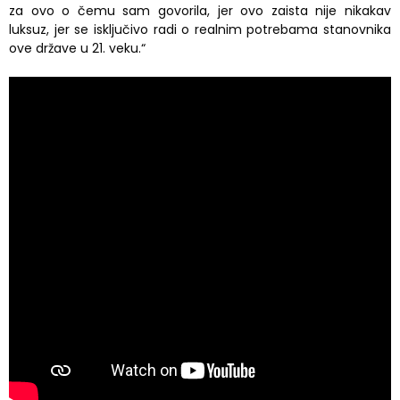
za ovo o čemu sam govorila, jer ovo zaista nije nikakav
luksuz, jer se isključivo radi o realnim potrebama stanovnika
ove države u 21. veku.“