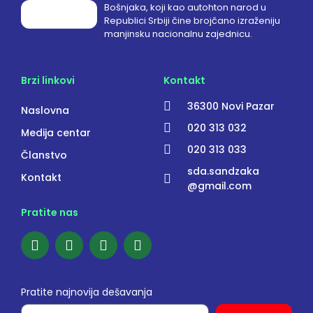
Bošnjaka, koji kao autohton narod u
Republici Srbiji čine brojčano izraženiju
manjinsku nacionalnu zajednicu.
Brzi linkovi
Kontakt
36300 Novi Pazar
Naslovna
020 313 032
Medija centar
020 313 033
Članstvo
sda.sandzaka
Kontakt
@gmail.com
Pratite nas
Pratite najnovija dešavanja