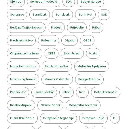
Sjenica
Šemsdun Kučević
SDA
Savjet Evrope
Sarajevo
Sandžak
Sandzak
Salih Hot
SAD
Redžep Tajjip Erdoan
Protest
Prijepolje
Priboj
Predsjedništvo
Palestina
Otpad
OSCE
Organizacija žena
OEBS
Novi Pazar
Nato
Narodni poslanik
Nadzorni odbor
Muhedin Fijuljanin
Mirza Hajdinović
Minela Kalender
Kengo Bošnjak
Kenan Hot
Izvršni odbor
Izbori
Iran
Ifeta Radončić
Hazbo Mujović
Glavni odbor
Generalni sekretar
Fuad Baćićanin
Evropske integracije
Evropska unija
EU