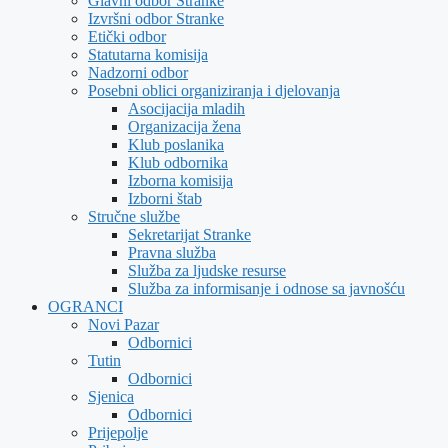
Glavni odbor Stranke
Izvršni odbor Stranke
Etički odbor
Statutarna komisija
Nadzorni odbor
Posebni oblici organiziranja i djelovanja
Asocijacija mladih
Organizacija žena
Klub poslanika
Klub odbornika
Izborna komisija
Izborni štab
Stručne službe
Sekretarijat Stranke
Pravna služba
Služba za ljudske resurse
Služba za informisanje i odnose sa javnošću
OGRANCI
Novi Pazar
Odbornici
Tutin
Odbornici
Sjenica
Odbornici
Prijepolje