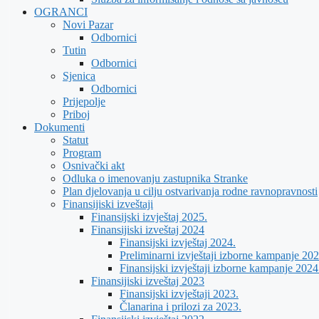
OGRANCI
Novi Pazar
Odbornici
Tutin
Odbornici
Sjenica
Odbornici
Prijepolje
Priboj
Dokumenti
Statut
Program
Osnivački akt
Odluka o imenovanju zastupnika Stranke
Plan djelovanja u cilju ostvarivanja rodne ravnopravnosti
Finansijiski izveštaji
Finansijski izvještaj 2025.
Finansijiski izveštaj 2024
Finansijski izvještaj 2024.
Preliminarni izvještaji izborne kampanje 202
Finansijski izvještaji izborne kampanje 2024
Finansijiski izveštaj 2023
Finansijski izvještaji 2023.
Članarina i prilozi za 2023.