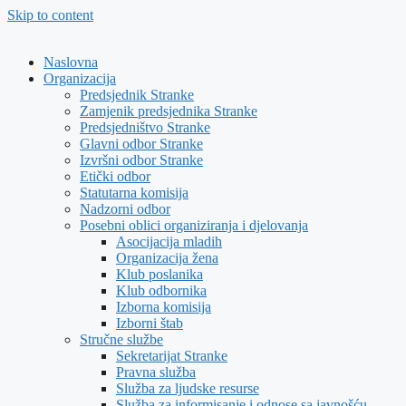
Skip to content
Naslovna
Organizacija
Predsjednik Stranke
Zamjenik predsjednika Stranke
Predsjedništvo Stranke
Glavni odbor Stranke
Izvršni odbor Stranke
Etički odbor
Statutarna komisija
Nadzorni odbor
Posebni oblici organiziranja i djelovanja
Asocijacija mladih
Organizacija žena
Klub poslanika
Klub odbornika
Izborna komisija
Izborni štab
Stručne službe
Sekretarijat Stranke
Pravna služba
Služba za ljudske resurse
Služba za informisanje i odnose sa javnošću