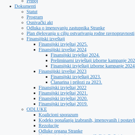
Priboj
Dokumenti
Statut
Program
Osnivački akt
Odluka o imenovanju zastupnika Stranke
Plan djelovanja u cilju ostvarivanja rodne ravnopravnosti
Finansijiski izveštaji
Finansijski izvještaj 2025.
Finansijiski izveštaj 2024
Finansijski izvještaj 2024.
Preliminarni izvještaji izborne kampanje 202
Finansijski izvještaji izborne kampanje 2024
Finansijiski izveštaj 2023
Finansijski izvještaji 2023.
Članarina i prilozi za 2023.
Finansijski izvještaj 2022
Finansijski izvještaj 2021.
Finansijski izvještaj 2020.
Finansijski izvještaj 2019.
ODLUKE
Koalicioni sporazum
Kodeks ponašanja izabranih, imenovanih i postavl
Rezolucije
Odluke organa Stranke