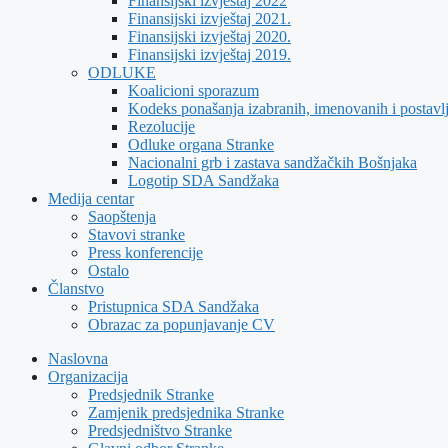
Finansijski izvještaj 2022
Finansijski izvještaj 2021.
Finansijski izvještaj 2020.
Finansijski izvještaj 2019.
ODLUKE
Koalicioni sporazum
Kodeks ponašanja izabranih, imenovanih i postavl
Rezolucije
Odluke organa Stranke
Nacionalni grb i zastava sandžačkih Bošnjaka
Logotip SDA Sandžaka
Medija centar
Saopštenja
Stavovi stranke
Press konferencije
Ostalo
Članstvo
Pristupnica SDA Sandžaka
Obrazac za popunjavanje CV
Naslovna
Organizacija
Predsjednik Stranke
Zamjenik predsjednika Stranke
Predsjedništvo Stranke