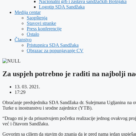
Nacionalni grb i zastava sandžačkih Bošnjaka
Logotip SDA Sandžaka
Medija centar
Saopštenja
Stavovi stranke
Press konferencije
Ostalo
Članstvo
Pristupnica SDA Sandžaka
Obrazac za popunjavanje CV
Za uspjeh potrebno je raditi na najbolji n
13. 03. 2021.
17:29
Obraćanje predsjednika SDA Sandžaka dr. Sulejmana Ugljanina na otv
Turke u inostranstvu i srodne zajednice (YTB).
“Drago mi je da prisustvujem početku realizacije jednog ovakvog proje
već i čitavom Sandžaku.
Govorim sa ciljem da stavim do znanja da je pred nama jedan uspješan p