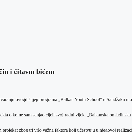
ačin i čitavm bićem
aranju ovogdišnjeg programa „Balkan Youth School“ u Sandžaku u orga
kta o kome sam sanjao cijeli svoj radni vijek. „Balkanska omladinska š
rojekat zbog tri vrlo važna faktora koji učestvuju u njegovoj realizaci