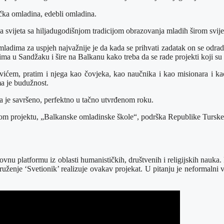
ačka omladina, edebli omladina.
ijeta sa hiljadugodišnjom tradicijom obrazovanja mladih širom svijeta.
mladima za uspjeh najvažnije je da kada se prihvati zadatak on se odradi
vima u Sandžaku i šire na Balkanu kako treba da se rade projekti koji s
em, pratim i njega kao čovjeka, kao naučnika i kao misionara i kao čo
ma je budužnost.
a je savršeno, perfektno u tačno utvrđenom roku.
vom projektu, „Balkanske omladinske škole“, podrška Republike Turske,
u platformu iz oblasti humanističkih, društvenih i religijskih nauka. Re
druženje ‘Svetionik’ realizuje ovakav projekat. U pitanju je neformalni