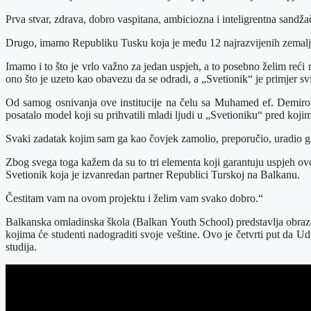
Prva stvar, zdrava, dobro vaspitana, ambiciozna i inteligrentna sandž
Drugo, imamo Republiku Tusku koja je među 12 najrazvijenih zemalja sv
Imamo i to što je vrlo važno za jedan uspjeh, a to posebno želim reći 
ono što je uzeto kao obavezu da se odradi, a „Svetionik“ je primjer s
Od samog osnivanja ove institucije na čelu sa Muhamed ef. Demirović
posatalo model koji su prihvatili mladi ljudi u „Svetioniku“ pred koji
Svaki zadatak kojim sam ga kao čovjek zamolio, preporučio, uradio g
Zbog svega toga kažem da su to tri elementa koji garantuju uspjeh o
Svetionik koja je izvanredan partner Republici Turskoj na Balkanu.
Čestitam vam na ovom projektu i želim vam svako dobro.“
Balkanska omladinska škola (Balkan Youth School) predstavlja obrazovn
kojima će studenti nadograditi svoje veštine. Ovo je četvrti put da U
studija.