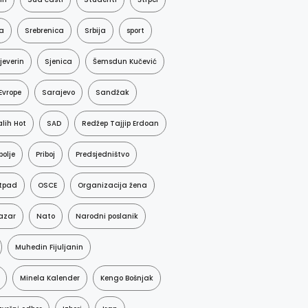
a
Srebrenica
Srbija
sport
jeverin
Sjenica
Šemsdun Kučević
Evrope
Sarajevo
Sandžak
lih Hot
SAD
Redžep Tajjip Erdoan
polje
Priboj
Predsjedništvo
tpad
OSCE
Organizacija žena
azar
Nato
Narodni poslanik
Muhedin Fijuljanin
Minela Kalender
Kengo Bošnjak