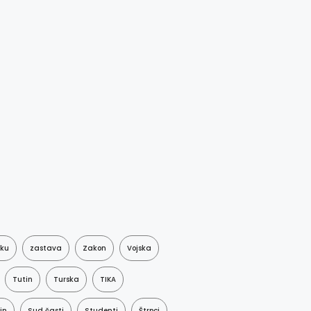
aku
zastava
Zakon
Vojska
Tutin
Turska
TIKA
in
Sud časti
Studenti
Štrpci