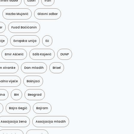
zvršni odbor
Izbori
Iran
Hazbo Mujović
Glavni odbor
ar
Fuad Baćićanin
ije
Evropska unija
EU
Emir Ašćerić
Edib Kajević
DUNP
n stranke
Dan mladih
Brisel
alno vijeće
Bošnjaci
ina
BIH
Beograd
Bajro Gegić
Bajram
Asocijacija žena
Asocijacija mladih