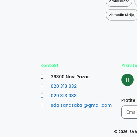
ambasador
Ahmedin Škrijelj
Kontakt
Pratit
36300 Novi Pazar
020 313 032
020 313 033
Pratite
sda.sandzaka @gmail.com
© 2026. SV