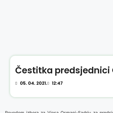
Čestitka predsjednic
05. 04. 2021.
12:47
Povodom izbora za Vjosa Osmani-Sadriu za predsj