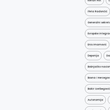
Kenan Hot
I
Ifeta Radončić
Generalni sekret
Evropske integrac
Enis Imamović
Deponija
Da
Bošnjačko nacion
Bosna i Hercegov
Bakir Izetbegović
Autonomija