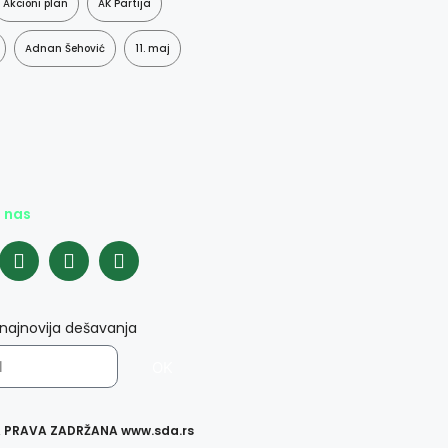
Akcioni plan
AK Partija
Adnan Šehović
11. maj
e nas
 najnovija dešavanja
OK
A PRAVA ZADRŽANA www.sda.rs