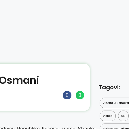
i Osmani
Tagovi:
Zločini u Sandž
Vlada
UN
ednicu Republike Kosovo, u ime Stranke
Sulejman Ugljan