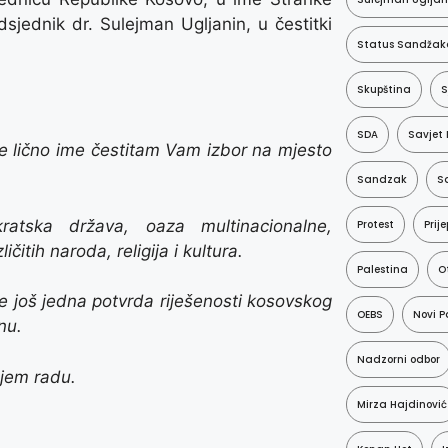
sjednik dr. Sulejman Ugljanin, u čestitki
Status Sandžak
Skupština
S
SDA
Savjet 
e lično ime čestitam Vam izbor na mjesto
Sandzak
Sa
tska država, oaza multinacionalne,
Protest
Prije
čitih naroda, religija i kultura.
Palestina
O
e još jedna potvrda riješenosti kosovskog
OEBS
Novi P
nu.
Nadzorni odbor
ljem radu.
Mirza Hajdinović