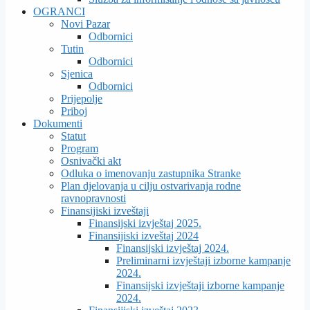
OGRANCI
Novi Pazar
Odbornici
Tutin
Odbornici
Sjenica
Odbornici
Prijepolje
Priboj
Dokumenti
Statut
Program
Osnivački akt
Odluka o imenovanju zastupnika Stranke
Plan djelovanja u cilju ostvarivanja rodne
ravnopravnosti
Finansijiski izveštaji
Finansijski izvještaj 2025.
Finansijiski izveštaj 2024
Finansijski izvještaj 2024.
Preliminarni izvještaji izborne kampanje
2024.
Finansijski izvještaji izborne kampanje
2024.