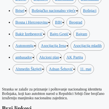
Brisel
Bošnjačko nacionalno vijeće
Bošnjaci
Bosna i Hercegovina
BIH
Beograd
Bakir Izetbegović
Bajro Gegić
Bajram
Autonomija
Asocijacija žena
Asocijacija mladih
ambasador
Akcioni plan
AK Partija
Ahmedin Škrijelj
Adnan Šehović
11. maj
Stranka se zalaže za priznanje i poštovanje nacionalnog identiteta
Bošnjaka, koji kao autohton narod u Republici Srbiji čine brojčano
izraženiju manjinsku nacionalnu zajednicu.
Brzi linkovi