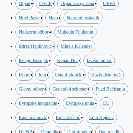
Otpad
OSCE
Organizacija žena
OEBS
Novi Pazar
Nato
Narodni poslanik
Nadzorni odbor
Muhedin Fijuljanin
Mirza Hajdinović
Minela Kalender
Kengo Bošnjak
Kenan Hot
Izvršni odbor
Izbori
Iran
Ifeta Radončić
Hazbo Mujović
Glavni odbor
Generalni sekretar
Fuad Baćićanin
Evropske integracije
Evropska unija
EU
Enis Imamović
Emir Ašćerić
Edib Kajević
DUNP
Deponija
Dan stranke
Dan mladih