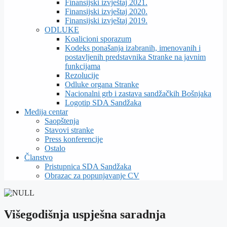
Finansijski izvještaj 2021.
Finansijski izvještaj 2020.
Finansijski izvještaj 2019.
ODLUKE
Koalicioni sporazum
Kodeks ponašanja izabranih, imenovanih i
postavljenih predstavnika Stranke na javnim
funkcijama
Rezolucije
Odluke organa Stranke
Nacionalni grb i zastava sandžačkih Bošnjaka
Logotip SDA Sandžaka
Medija centar
Saopštenja
Stavovi stranke
Press konferencije
Ostalo
Članstvo
Pristupnica SDA Sandžaka
Obrazac za popunjavanje CV
Višegodišnja uspješna saradnja