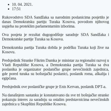
10. 04. 2021.
17:51
Rukovodstvo SDA Sandžaka sa narodnim poslanicima posjetilo je
danas Demokratsku partiju Turaka Kosova, povodom njihovog
uspjeha na proteklim parlamentarnim izborima.
Ova posjeta je rezultat dugogodišnje saradnje SDA Sandžaka i
Demokratske partije Turaka sa Kosova.
Demokratska partija Turaka dobila je podršku Turaka koji žive na
Kosovu.
Predsjednik Stranke Fikrim Damka je ministar za regionalni razvoj u
Vladi Republike Kosova, a Demokratska partija Turaka sa dva
poslanika je organizator poslaničke grupe nevećinskih zajednica,
gde pored turaka su bošsnjački poslanici, poslanik roma, aškalija i
egipćana.
Predsjednik ove poslaničke grupe je Enis Kervan, poslanik DPT-a.
Na današnjem sastanku je konstatovano da sve tri bošnjačke stranke
pokazuju interes za saradnju sa ostalim predstavnicima nevećinskih
zajednica u Skupštini Republike Kosova.