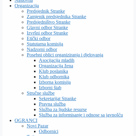
Naslovna
Organizacija
Predsjednik Stranke
Zamjenik predsjednika Stranke
Predsjedništvo Stranke
Glavni odbor Stranke
Izvršni odbor Stranke
Etički odbor
Statutarna komisija
Nadzorni odbor
Posebni oblici organiziranja i djelovanja
Asocijacija mladih
Organizacija žena
Klub poslanika
Klub odbornika
Izborna komisija
Izborni štab
Stručne službe
Sekretarijat Stranke
Pravna služba
Služba za ljudske resurse
Služba za informisanje i odnose sa javnošću
OGRANCI
Novi Pazar
Odbornici