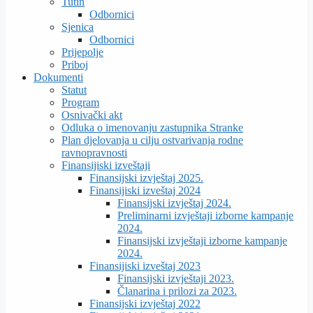
Tutin
Odbornici
Sjenica
Odbornici
Prijepolje
Priboj
Dokumenti
Statut
Program
Osnivački akt
Odluka o imenovanju zastupnika Stranke
Plan djelovanja u cilju ostvarivanja rodne
ravnopravnosti
Finansijiski izveštaji
Finansijski izvještaj 2025.
Finansijiski izveštaj 2024
Finansijski izvještaj 2024.
Preliminarni izvještaji izborne kampanje
2024.
Finansijski izvještaji izborne kampanje
2024.
Finansijiski izveštaj 2023
Finansijski izvještaji 2023.
Članarina i prilozi za 2023.
Finansijski izvještaj 2022