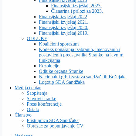
Finansijiski izveštaj 2023
Finansijski izvještaji 2023.
Članarina i prilozi za 2023.
Finansijski izvještaj 2022
Finansijski izvještaj 2021.
Finansijski izvještaj 2020.
Finansijski izvještaj 2019.
ODLUKE
Koalicioni sporazum
Kodeks ponašanja izabranih, imenovanih i
postavljenih predstavnika Stranke na javnim
funkcijama
Rezolucije
Odluke organa Stranke
Nacionalni grb i zastava sandžačkih Bošnjaka
Logotip SDA Sandžaka
Medija centar
Saopštenja
Stavovi stranke
Press konferencije
Ostalo
Članstvo
Pristupnica SDA Sandžaka
Obrazac za popunjavanje CV