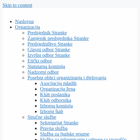
Skip to content
Naslovna
Organizacija
Predsjednik Stranke
Zamjenik predsjednika Stranke
Predsjedništvo Stranke
Glavni odbor Stranke
Izvršni odbor Stranke
Etički odbor
Statutarna komisija
Nadzorni odbor
Posebni oblici organiziranja i djelovanja
Asocijacija mladih
Organizacija žena
Klub poslanika
Klub odbornika
Izborna komisija
Izborni štab
Stručne službe
Sekretarijat Stranke
Pravna služba
Služba za ljudske resurse
Služba za informisanje i odnose sa javnošću