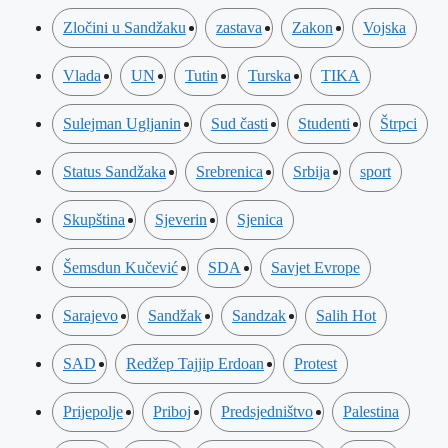
Zločini u Sandžaku
zastava
Zakon
Vojska
Vlada
UN
Tutin
Turska
TIKA
Sulejman Ugljanin
Sud časti
Studenti
Štrpci
Status Sandžaka
Srebrenica
Srbija
sport
Skupština
Sjeverin
Sjenica
Šemsdun Kučević
SDA
Savjet Evrope
Sarajevo
Sandžak
Sandzak
Salih Hot
SAD
Redžep Tajjip Erdoan
Protest
Prijepolje
Priboj
Predsjedništvo
Palestina