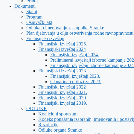
Priboj
Dokumenti
Statut
Program
Osnivački akt
Odluka o imenovanju zastupnika Stranke
Plan djelovanja u cilju ostvarivanja rodne ravnopravnosti
Finansijiski izveštaji
Finansijski izvještaj 2025.
Finansijiski izveštaj 2024
Finansijski izvještaj 2024.
Preliminarni izvještaji izborne kampanje 202
Finansijski izvještaji izborne kampanje 2024
Finansijiski izveštaj 2023
Finansijski izvještaji 2023.
Članarina i prilozi za 2023.
Finansijski izvještaj 2022
Finansijski izvještaj 2021.
Finansijski izvještaj 2020.
Finansijski izvještaj 2019.
ODLUKE
Koalicioni sporazum
Kodeks ponašanja izabranih, imenovanih i postavl
Rezolucije
Odluke organa Stranke