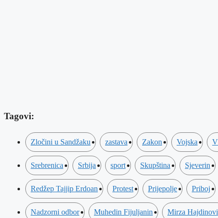
Tagovi:
Zločini u Sandžaku
zastava
Zakon
Vojska
V
Srebrenica
Srbija
sport
Skupština
Sjeverin
Redžep Tajjip Erdoan
Protest
Prijepolje
Priboj
Nadzorni odbor
Muhedin Fijuljanin
Mirza Hajdinov