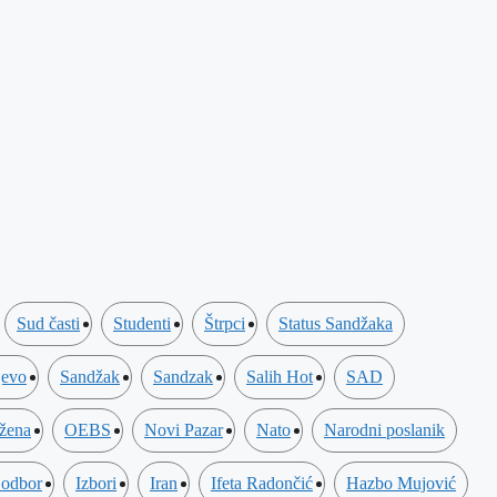
Sud časti
Studenti
Štrpci
Status Sandžaka
jevo
Sandžak
Sandzak
Salih Hot
SAD
 žena
OEBS
Novi Pazar
Nato
Narodni poslanik
 odbor
Izbori
Iran
Ifeta Radončić
Hazbo Mujović