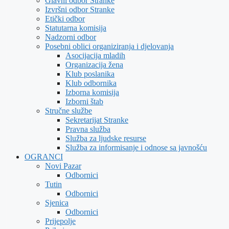
Glavni odbor Stranke
Izvršni odbor Stranke
Etički odbor
Statutarna komisija
Nadzorni odbor
Posebni oblici organiziranja i djelovanja
Asocijacija mladih
Organizacija žena
Klub poslanika
Klub odbornika
Izborna komisija
Izborni štab
Stručne službe
Sekretarijat Stranke
Pravna služba
Služba za ljudske resurse
Služba za informisanje i odnose sa javnošću
OGRANCI
Novi Pazar
Odbornici
Tutin
Odbornici
Sjenica
Odbornici
Prijepolje