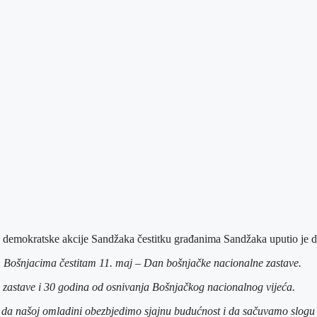
emokratske akcije Sandžaka čestitku građanima Sandžaka uputio je dr. 
m Bošnjacima čestitam 11. maj – Dan bošnjačke nacionalne zastave.
 zastave i 30 godina od osnivanja Bošnjačkog nacionalnog vijeća.
em da našoj omladini obezbjedimo sjajnu budućnost i da sačuvamo slogu