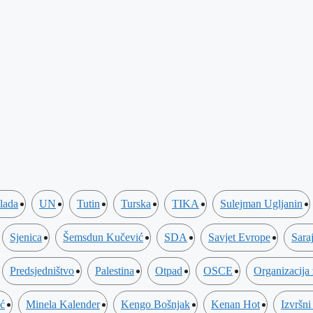
lada
UN
Tutin
Turska
TIKA
Sulejman Ugljanin
Sjenica
Šemsdun Kučević
SDA
Savjet Evrope
Sara
Predsjedništvo
Palestina
Otpad
OSCE
Organizacija
ić
Minela Kalender
Kengo Bošnjak
Kenan Hot
Izvršni