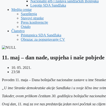
Nacionalni grb i zastava sandžačkih Bošnjaka
Logotip SDA Sandžaka
Medija centar
Saopštenja
Stavovi stranke
Press konferencije
Ostalo
Članstvo
Pristupnica SDA Sandžaka
Obrazac za popunjavanje CV
11. maj – dan nade, uspjeha i naše pobjede
10. 05. 2021.
23:58
Povodm 11. maja – Dana bošnjačke nacionalne zastave u ime Stranke d
„U ime Stranke demokratske akcije Sandžaka i u svoje lično ime svi
Također, ovom prilikom čestitam 30. godišnjicu bošnjačke nacionalne
Ovaj dan, 11. maj za sve nas predstavlja jedan novi početak sa cilj