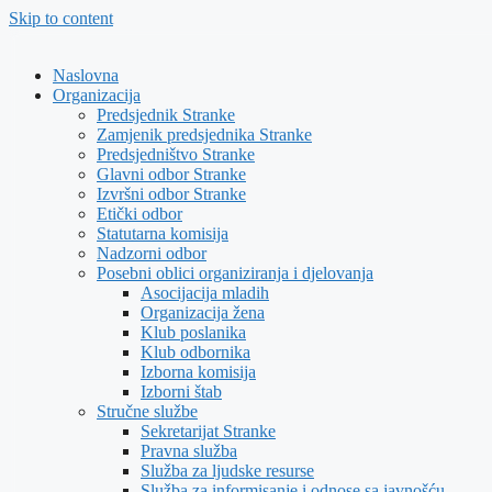
Skip to content
Naslovna
Organizacija
Predsjednik Stranke
Zamjenik predsjednika Stranke
Predsjedništvo Stranke
Glavni odbor Stranke
Izvršni odbor Stranke
Etički odbor
Statutarna komisija
Nadzorni odbor
Posebni oblici organiziranja i djelovanja
Asocijacija mladih
Organizacija žena
Klub poslanika
Klub odbornika
Izborna komisija
Izborni štab
Stručne službe
Sekretarijat Stranke
Pravna služba
Služba za ljudske resurse
Služba za informisanje i odnose sa javnošću