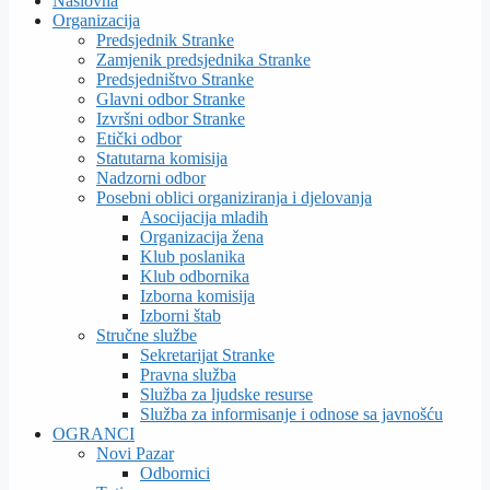
Naslovna
Organizacija
Predsjednik Stranke
Zamjenik predsjednika Stranke
Predsjedništvo Stranke
Glavni odbor Stranke
Izvršni odbor Stranke
Etički odbor
Statutarna komisija
Nadzorni odbor
Posebni oblici organiziranja i djelovanja
Asocijacija mladih
Organizacija žena
Klub poslanika
Klub odbornika
Izborna komisija
Izborni štab
Stručne službe
Sekretarijat Stranke
Pravna služba
Služba za ljudske resurse
Služba za informisanje i odnose sa javnošću
OGRANCI
Novi Pazar
Odbornici