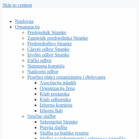
Skip to content
Naslovna
Organizacija
Predsjednik Stranke
Zamjenik predsjednika Stranke
Predsjedništvo Stranke
Glavni odbor Stranke
Izvršni odbor Stranke
Etički odbor
Statutarna komisija
Nadzorni odbor
Posebni oblici organiziranja i djelovanja
Asocijacija mladih
Organizacija žena
Klub poslanika
Klub odbornika
Izborna komisija
Izborni štab
Stručne službe
Sekretarijat Stranke
Pravna služba
Služba za ljudske resurse
Služba za informisanje i odnose sa javnošću