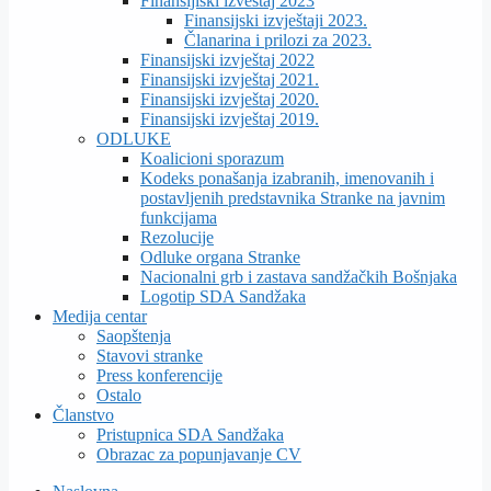
Finansijiski izveštaj 2023
Finansijski izvještaji 2023.
Članarina i prilozi za 2023.
Finansijski izvještaj 2022
Finansijski izvještaj 2021.
Finansijski izvještaj 2020.
Finansijski izvještaj 2019.
ODLUKE
Koalicioni sporazum
Kodeks ponašanja izabranih, imenovanih i
postavljenih predstavnika Stranke na javnim
funkcijama
Rezolucije
Odluke organa Stranke
Nacionalni grb i zastava sandžačkih Bošnjaka
Logotip SDA Sandžaka
Medija centar
Saopštenja
Stavovi stranke
Press konferencije
Ostalo
Članstvo
Pristupnica SDA Sandžaka
Obrazac za popunjavanje CV