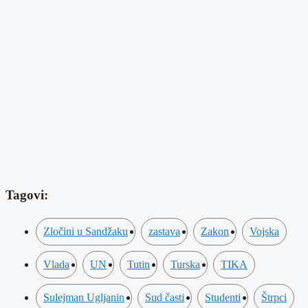
Tagovi:
Zločini u Sandžaku
zastava
Zakon
Vojska
Vlada
UN
Tutin
Turska
TIKA
Sulejman Ugljanin
Sud časti
Studenti
Štrpci