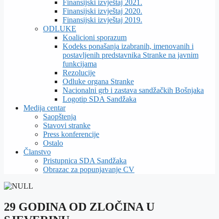
Finansijski izvještaj 2021.
Finansijski izvještaj 2020.
Finansijski izvještaj 2019.
ODLUKE
Koalicioni sporazum
Kodeks ponašanja izabranih, imenovanih i
postavljenih predstavnika Stranke na javnim
funkcijama
Rezolucije
Odluke organa Stranke
Nacionalni grb i zastava sandžačkih Bošnjaka
Logotip SDA Sandžaka
Medija centar
Saopštenja
Stavovi stranke
Press konferencije
Ostalo
Članstvo
Pristupnica SDA Sandžaka
Obrazac za popunjavanje CV
29 GODINA OD ZLOČINA U