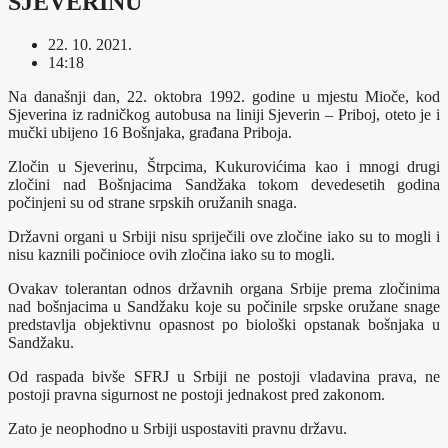
SJEVERINU
22. 10. 2021.
14:18
Na današnji dan, 22. oktobra 1992. godine u mjestu Mioče, kod
Sjeverina iz radničkog autobusa na liniji Sjeverin – Priboj, oteto je i
mučki ubijeno 16 Bošnjaka, građana Priboja.
Zločin u Sjeverinu, Štrpcima, Kukurovićima kao i mnogi drugi
zločini nad Bošnjacima Sandžaka tokom devedesetih godina
počinjeni su od strane srpskih oružanih snaga.
Državni organi u Srbiji nisu spriječili ove zločine iako su to mogli i
nisu kaznili počinioce ovih zločina iako su to mogli.
Ovakav tolerantan odnos državnih organa Srbije prema zločinima
nad bošnjacima u Sandžaku koje su počinile srpske oružane snage
predstavlja objektivnu opasnost po biološki opstanak bošnjaka u
Sandžaku.
Od raspada bivše SFRJ u Srbiji ne postoji vladavina prava, ne
postoji pravna sigurnost ne postoji jednakost pred zakonom.
Zato je neophodno u Srbiji uspostaviti pravnu državu.