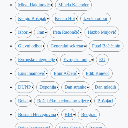
Mirza Hajdinović
Minela Kalender
Kengo Bošnjak
Kenan Hot
Izvršni odbor
Izbori
Iran
Ifeta Radončić
Hazbo Mujović
Glavni odbor
Generalni sekretar
Fuad Baćićanin
Evropske integracije
Evropska unija
EU
Enis Imamović
Emir Ašćerić
Edib Kajević
DUNP
Deponija
Dan stranke
Dan mladih
Brisel
Bošnjačko nacionalno vijeće
Bošnjaci
Bosna i Hercegovina
BIH
Beograd