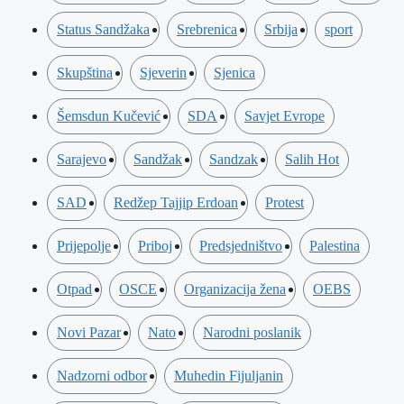
Status Sandžaka
Srebrenica
Srbija
sport
Skupština
Sjeverin
Sjenica
Šemsdun Kučević
SDA
Savjet Evrope
Sarajevo
Sandžak
Sandzak
Salih Hot
SAD
Redžep Tajjip Erdoan
Protest
Prijepolje
Priboj
Predsjedništvo
Palestina
Otpad
OSCE
Organizacija žena
OEBS
Novi Pazar
Nato
Narodni poslanik
Nadzorni odbor
Muhedin Fijuljanin