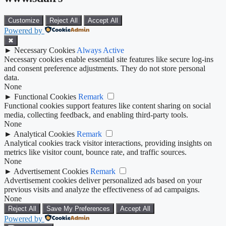
Customize
Reject All
Accept All
Powered by
✖
►
Necessary Cookies
Always Active
Necessary cookies enable essential site features like secure log-ins
and consent preference adjustments. They do not store personal
data.
None
►
Functional Cookies
Remark
Functional cookies support features like content sharing on social
media, collecting feedback, and enabling third-party tools.
None
►
Analytical Cookies
Remark
Analytical cookies track visitor interactions, providing insights on
metrics like visitor count, bounce rate, and traffic sources.
None
►
Advertisement Cookies
Remark
Advertisement cookies deliver personalized ads based on your
previous visits and analyze the effectiveness of ad campaigns.
None
Reject All
Save My Preferences
Accept All
Powered by