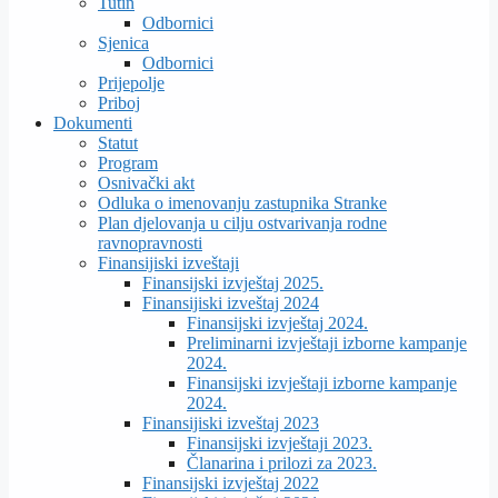
Tutin
Odbornici
Sjenica
Odbornici
Prijepolje
Priboj
Dokumenti
Statut
Program
Osnivački akt
Odluka o imenovanju zastupnika Stranke
Plan djelovanja u cilju ostvarivanja rodne
ravnopravnosti
Finansijiski izveštaji
Finansijski izvještaj 2025.
Finansijiski izveštaj 2024
Finansijski izvještaj 2024.
Preliminarni izvještaji izborne kampanje
2024.
Finansijski izvještaji izborne kampanje
2024.
Finansijiski izveštaj 2023
Finansijski izvještaji 2023.
Članarina i prilozi za 2023.
Finansijski izvještaj 2022