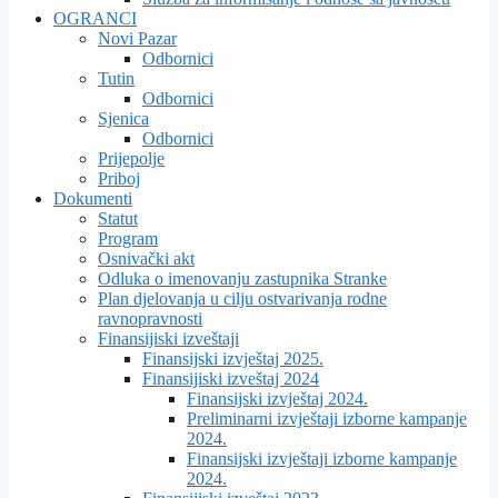
OGRANCI
Novi Pazar
Odbornici
Tutin
Odbornici
Sjenica
Odbornici
Prijepolje
Priboj
Dokumenti
Statut
Program
Osnivački akt
Odluka o imenovanju zastupnika Stranke
Plan djelovanja u cilju ostvarivanja rodne
ravnopravnosti
Finansijiski izveštaji
Finansijski izvještaj 2025.
Finansijiski izveštaj 2024
Finansijski izvještaj 2024.
Preliminarni izvještaji izborne kampanje
2024.
Finansijski izvještaji izborne kampanje
2024.