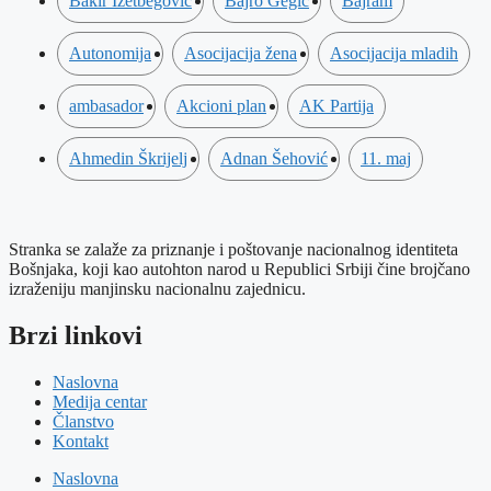
Bakir Izetbegović
Bajro Gegić
Bajram
Autonomija
Asocijacija žena
Asocijacija mladih
ambasador
Akcioni plan
AK Partija
Ahmedin Škrijelj
Adnan Šehović
11. maj
Stranka se zalaže za priznanje i poštovanje nacionalnog identiteta
Bošnjaka, koji kao autohton narod u Republici Srbiji čine brojčano
izraženiju manjinsku nacionalnu zajednicu.
Brzi linkovi
Naslovna
Medija centar
Članstvo
Kontakt
Naslovna