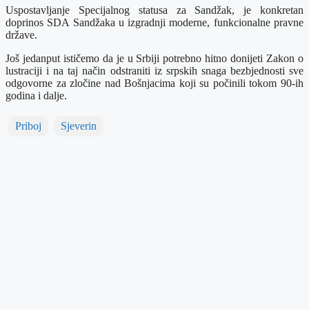
Uspostavljanje Specijalnog statusa za Sandžak, je konkretan
doprinos SDA Sandžaka u izgradnji moderne, funkcionalne pravne
države.
Još jedanput ističemo da je u Srbiji potrebno hitno donijeti Zakon o
lustraciji i na taj način odstraniti iz srpskih snaga bezbjednosti sve
odgovorne za zločine nad Bošnjacima koji su počinili tokom 90-ih
godina i dalje.
Priboj
Sjeverin