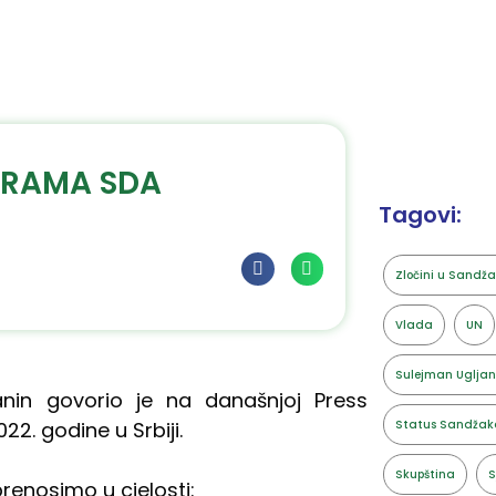
OGRAMA SDA
Tagovi:
Zločini u Sandž
Vlada
UN
Sulejman Ugljan
anin govorio je na današnjoj Press
022. godine u Srbiji.
Status Sandžak
Skupština
S
renosimo u cjelosti: