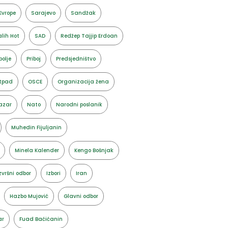
Evrope
Sarajevo
Sandžak
lih Hot
SAD
Redžep Tajjip Erdoan
polje
Priboj
Predsjedništvo
tpad
OSCE
Organizacija žena
azar
Nato
Narodni poslanik
Muhedin Fijuljanin
Minela Kalender
Kengo Bošnjak
zvršni odbor
Izbori
Iran
Hazbo Mujović
Glavni odbor
ar
Fuad Baćićanin