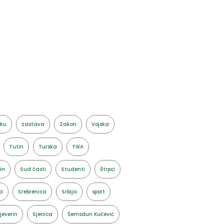
aku
zastava
Zakon
Vojska
Tutin
Turska
TIKA
in
Sud časti
Studenti
Štrpci
a
Srebrenica
Srbija
sport
jeverin
Sjenica
Šemsdun Kučević