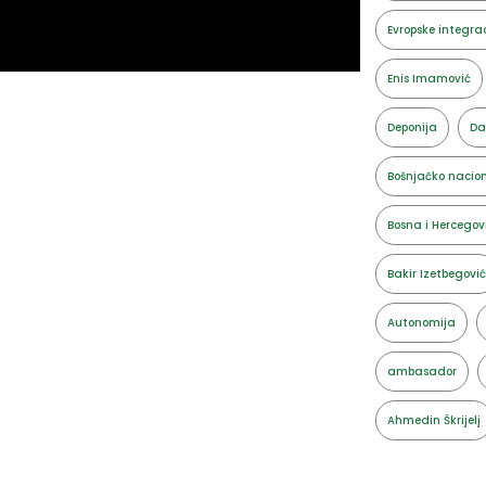
Evropske integrac
Enis Imamović
Deponija
Da
Bošnjačko nacion
Bosna i Hercegov
Bakir Izetbegović
Autonomija
ambasador
Ahmedin Škrijelj