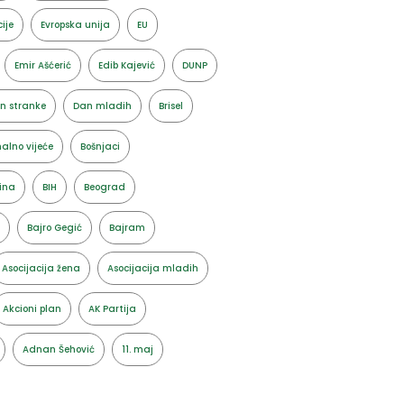
ije
Evropska unija
EU
Emir Ašćerić
Edib Kajević
DUNP
n stranke
Dan mladih
Brisel
alno vijeće
Bošnjaci
ina
BIH
Beograd
Bajro Gegić
Bajram
Asocijacija žena
Asocijacija mladih
Akcioni plan
AK Partija
Adnan Šehović
11. maj