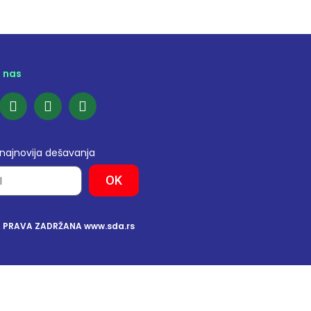
e nas
 najnovija dešavanja
OK
A PRAVA ZADRŽANA www.sda.rs