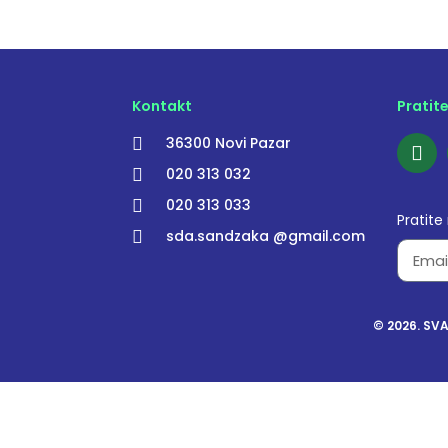
Kontakt
Pratit
36300 Novi Pazar
020 313 032
020 313 033
Pratite
sda.sandzaka @gmail.com
© 2026. SV