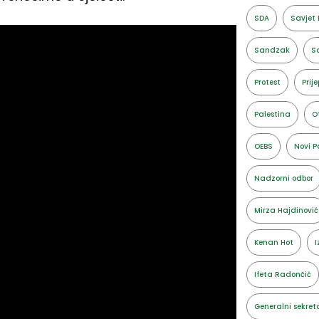
SDA
Savjet 
Sandzak
Sa
Protest
Prije
Palestina
O
OEBS
Novi P
Nadzorni odbor
Mirza Hajdinović
Kenan Hot
I
Ifeta Radončić
Generalni sekret