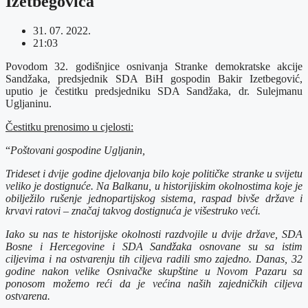
Izetbegovića
31. 07. 2022.
21:03
Povodom 32. godišnjice osnivanja Stranke demokratske akcije
Sandžaka, predsjednik SDA BiH gospodin Bakir Izetbegović,
uputio je čestitku predsjedniku SDA Sandžaka, dr. Sulejmanu
Ugljaninu.
Čestitku prenosimo u cjelosti:
“
Poštovani gospodine Ugljanin,
Trideset i dvije godine djelovanja bilo koje političke stranke u svijetu
veliko je dostignuće. Na Balkanu, u historijiskim okolnostima koje je
obilježilo rušenje jednopartijskog sistema, raspad bivše države i
krvavi ratovi – značaj takvog dostignuća je višestruko veći.
Iako su nas te historijske okolnosti razdvojile u dvije države, SDA
Bosne i Hercegovine i SDA Sandžaka osnovane su sa istim
ciljevima i na ostvarenju tih ciljeva radili smo zajedno. Danas, 32
godine nakon velike Osnivačke skupštine u Novom Pazaru sa
ponosom možemo reći da je većina naših zajedničkih ciljeva
ostvarena.