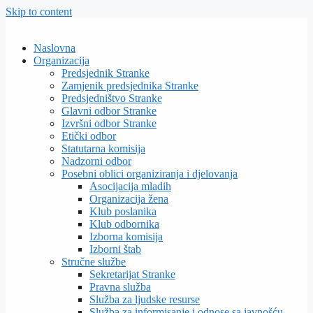
Skip to content
Naslovna
Organizacija
Predsjednik Stranke
Zamjenik predsjednika Stranke
Predsjedništvo Stranke
Glavni odbor Stranke
Izvršni odbor Stranke
Etički odbor
Statutarna komisija
Nadzorni odbor
Posebni oblici organiziranja i djelovanja
Asocijacija mladih
Organizacija žena
Klub poslanika
Klub odbornika
Izborna komisija
Izborni štab
Stručne službe
Sekretarijat Stranke
Pravna služba
Služba za ljudske resurse
Služba za informisanje i odnose sa javnošću