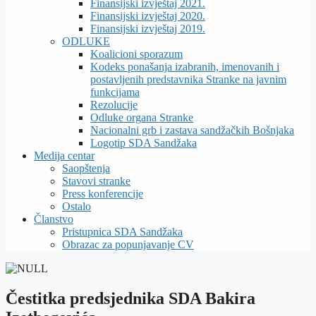
Finansijski izvještaj 2021.
Finansijski izvještaj 2020.
Finansijski izvještaj 2019.
ODLUKE
Koalicioni sporazum
Kodeks ponašanja izabranih, imenovanih i
postavljenih predstavnika Stranke na javnim
funkcijama
Rezolucije
Odluke organa Stranke
Nacionalni grb i zastava sandžačkih Bošnjaka
Logotip SDA Sandžaka
Medija centar
Saopštenja
Stavovi stranke
Press konferencije
Ostalo
Članstvo
Pristupnica SDA Sandžaka
Obrazac za popunjavanje CV
Čestitka predsjednika SDA Bakira