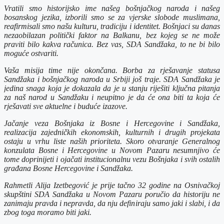
Vratili smo historijsko ime našeg bošnjačkog naroda i našeg
bosanskog jezika, izborili smo se za vjerske slobode muslimana,
reafirmisali smo našu kulturu, tradiciju i identitet. Bošnjaci su danas
nezaobilazan politički faktor na Balkanu, bez kojeg se ne može
praviti bilo kakva računica. Bez vas, SDA Sandžaka, to ne bi bilo
moguće ostvariti.
Vaša misija time nije okončana. Borba za rješavanje statusa
Sandžaka i bošnjačkog naroda u Srbiji još traje. SDA Sandžaka je
jedina snaga koja je dokazala da je u stanju riješiti ključna pitanja
za naš narod u Sandžaku i neupitno je da će ona biti ta koja će
rješavati sve aktuelne i buduće izazove.
Jačanje veza Bošnjaka iz Bosne i Hercegovine i Sandžaka,
realizacija zajedničkih ekonomskih, kulturnih i drugih projekata
ostaju u vrhu liste naših prioriteta. Skoro otvaranje Generalnog
konzulata Bosne i Hercegovine u Novom Pazaru nesumnjivo će
tome doprinijeti i ojačati institucionalnu vezu Bošnjaka i svih ostalih
građana Bosne Hercegovine i Sandžaka.
Rahmetli Alija Izetbegović je prije tačno 32 godine na Osnivačkoj
skupštini SDA Sandžaka u Novom Pazaru poručio da historiju ne
zanimaju pravda i nepravda, da nju definiraju samo jaki i slabi, i da
zbog toga moramo biti jaki.