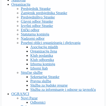
Naslovna
Organizacija
Predsjednik Stranke
Zamjenik predsjednika Stranke
Predsjedništvo Stranke
Glavni odbor Stranke
Izvršni odbor Stranke
Etički odbor
Statutarna komisija
Nadzorni odbor
Posebni oblici organiziranja i djelovanja
Asocijacija mladih
Organizacija žena
Klub poslanika
Klub odbornika
Izborna komisija
Izborni štab
Stručne službe
Sekretarijat Stranke
Pravna služba
Služba za ljudske resurse
Služba za informisanje i odnose sa javnošću
OGRANCI
Novi Pazar
Odbornici