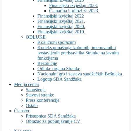
Finansijiski izveštaj 2023
Finansijski izvještaji 2023.
Članarina i prilozi za 2023.
Finansijski izvještaj 2022
Finansijski izvještaj 2021.
Finansijski izvještaj 2020.
Finansijski izvještaj 2019.
ODLUKE
Koalicioni sporazum
Kodeks ponašanja izabranih, imenovanih i
postavljenih predstavnika Stranke na javnim
funkcijama
Rezolucije
Odluke organa Stranke
Nacionalni grb i zastava sandžačkih Bošnjaka
Logotip SDA Sandžaka
Medija centar
Saopštenja
Stavovi stranke
Press konferencije
Ostalo
Članstvo
Pristupnica SDA Sandžaka
Obrazac za popunjavanje CV