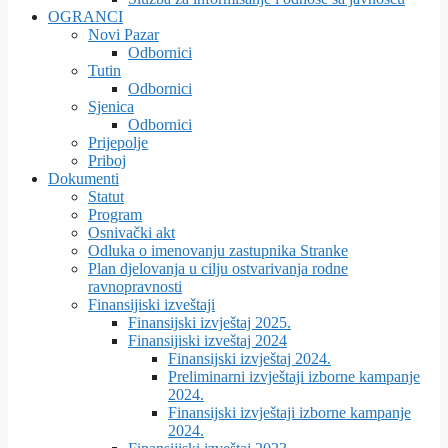
OGRANCI
Novi Pazar
Odbornici
Tutin
Odbornici
Sjenica
Odbornici
Prijepolje
Priboj
Dokumenti
Statut
Program
Osnivački akt
Odluka o imenovanju zastupnika Stranke
Plan djelovanja u cilju ostvarivanja rodne
ravnopravnosti
Finansijiski izveštaji
Finansijski izvještaj 2025.
Finansijiski izveštaj 2024
Finansijski izvještaj 2024.
Preliminarni izvještaji izborne kampanje
2024.
Finansijski izvještaji izborne kampanje
2024.