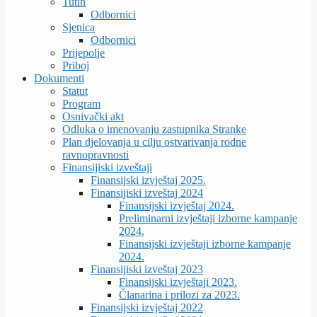
Tutin
Odbornici
Sjenica
Odbornici
Prijepolje
Priboj
Dokumenti
Statut
Program
Osnivački akt
Odluka o imenovanju zastupnika Stranke
Plan djelovanja u cilju ostvarivanja rodne
ravnopravnosti
Finansijiski izveštaji
Finansijski izvještaj 2025.
Finansijiski izveštaj 2024
Finansijski izvještaj 2024.
Preliminarni izvještaji izborne kampanje
2024.
Finansijski izvještaji izborne kampanje
2024.
Finansijiski izveštaj 2023
Finansijski izvještaji 2023.
Članarina i prilozi za 2023.
Finansijski izvještaj 2022