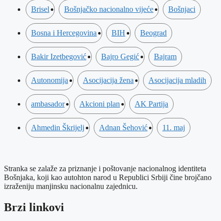
Brisel
Bošnjačko nacionalno vijeće
Bošnjaci
Bosna i Hercegovina
BIH
Beograd
Bakir Izetbegović
Bajro Gegić
Bajram
Autonomija
Asocijacija žena
Asocijacija mladih
ambasador
Akcioni plan
AK Partija
Ahmedin Škrijelj
Adnan Šehović
11. maj
Stranka se zalaže za priznanje i poštovanje nacionalnog identiteta
Bošnjaka, koji kao autohton narod u Republici Srbiji čine brojčano
izraženiju manjinsku nacionalnu zajednicu.
Brzi linkovi