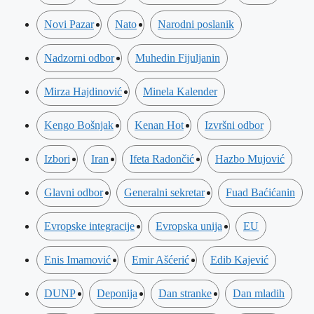
Novi Pazar
Nato
Narodni poslanik
Nadzorni odbor
Muhedin Fijuljanin
Mirza Hajdinović
Minela Kalender
Kengo Bošnjak
Kenan Hot
Izvršni odbor
Izbori
Iran
Ifeta Radončić
Hazbo Mujović
Glavni odbor
Generalni sekretar
Fuad Baćićanin
Evropske integracije
Evropska unija
EU
Enis Imamović
Emir Ašćerić
Edib Kajević
DUNP
Deponija
Dan stranke
Dan mladih