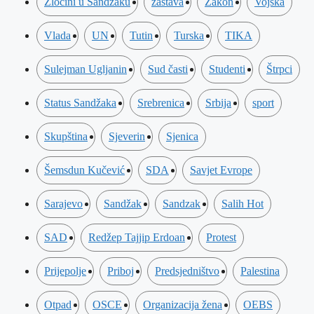
Zločini u Sandžaku
zastava
Zakon
Vojska
Vlada
UN
Tutin
Turska
TIKA
Sulejman Ugljanin
Sud časti
Studenti
Štrpci
Status Sandžaka
Srebrenica
Srbija
sport
Skupština
Sjeverin
Sjenica
Šemsdun Kučević
SDA
Savjet Evrope
Sarajevo
Sandžak
Sandzak
Salih Hot
SAD
Redžep Tajjip Erdoan
Protest
Prijepolje
Priboj
Predsjedništvo
Palestina
Otpad
OSCE
Organizacija žena
OEBS