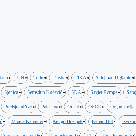
lada
UN
Tutin
Turska
TIKA
Sulejman Ugljanin
Sjenica
Šemsdun Kučević
SDA
Savjet Evrope
Sara
Predsjedništvo
Palestina
Otpad
OSCE
Organizacija
ić
Minela Kalender
Kengo Bošnjak
Kenan Hot
Izvršni
Evropske integracije
Evropska unija
EU
Enis Imamović