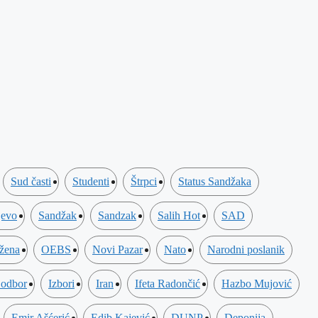
Sud časti
Studenti
Štrpci
Status Sandžaka
jevo
Sandžak
Sandzak
Salih Hot
SAD
 žena
OEBS
Novi Pazar
Nato
Narodni poslanik
 odbor
Izbori
Iran
Ifeta Radončić
Hazbo Mujović
Emir Ašćerić
Edib Kajević
DUNP
Deponija