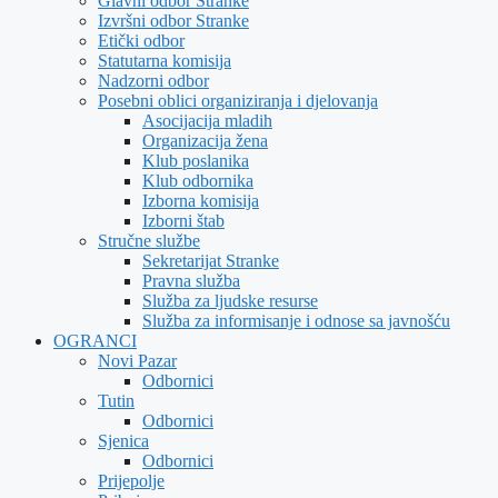
Glavni odbor Stranke
Izvršni odbor Stranke
Etički odbor
Statutarna komisija
Nadzorni odbor
Posebni oblici organiziranja i djelovanja
Asocijacija mladih
Organizacija žena
Klub poslanika
Klub odbornika
Izborna komisija
Izborni štab
Stručne službe
Sekretarijat Stranke
Pravna služba
Služba za ljudske resurse
Služba za informisanje i odnose sa javnošću
OGRANCI
Novi Pazar
Odbornici
Tutin
Odbornici
Sjenica
Odbornici
Prijepolje