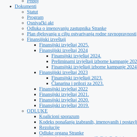
Priboj
Dokumenti
Statut
Program
Osnivački akt
Odluka o imenovanju zastupnika Stranke
Plan djelovanja u cilju ostvarivanja rodne ravnopravnosti
Finansijiski izveštaji
Finansijski izvještaj 2025.
Finansijiski izveštaj 2024
Finansijski izvještaj 2024.
Preliminarni izvještaji izborne kampanje 202
Finansijski izvještaji izborne kampanje 2024
Finansijiski izveštaj 2023
Finansijski izvještaji 2023.
Članarina i prilozi za 2023.
Finansijski izvještaj 2022
Finansijski izvještaj 2021.
Finansijski izvještaj 2020.
Finansijski izvještaj 2019.
ODLUKE
Koalicioni sporazum
Kodeks ponašanja izabranih, imenovanih i postavl
Rezolucije
Odluke organa Stranke