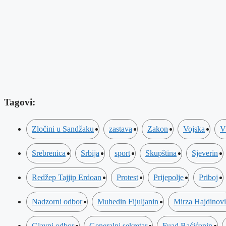
Tagovi:
Zločini u Sandžaku
zastava
Zakon
Vojska
V
Srebrenica
Srbija
sport
Skupština
Sjeverin
Redžep Tajjip Erdoan
Protest
Prijepolje
Priboj
Nadzorni odbor
Muhedin Fijuljanin
Mirza Hajdinov
Glavni odbor
Generalni sekretar
Fuad Baćićanin