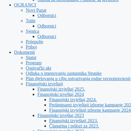
OGRANCI
Novi Pazar
Odbornici
Tutin
Odbornici
Sjenica
Odbornici
Prijepolje
Priboj
Dokumenti
Statut
Program
Osnivački akt
Odluka o imenovanju zastupnika Stranke
Plan djelovanja u cilju ostvarivanja rodne ravnopravnosti
Finansijiski izveštaji
Finansijski izvještaj 2025.
Finansijiski izveštaj 2024
Finansijski izvještaj 2024.
Preliminarni izvještaji izborne kampanje 202
Finansijski izvještaji izborne kampanje 2024
Finansijiski izveštaj 2023
Finansijski izvještaji 2023.
Članarina i prilozi za 2023.