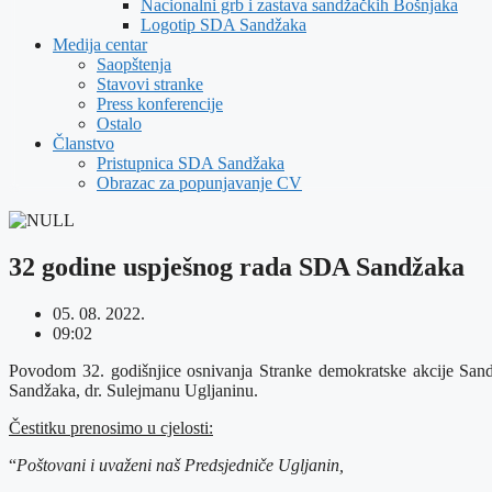
Nacionalni grb i zastava sandžačkih Bošnjaka
Logotip SDA Sandžaka
Medija centar
Saopštenja
Stavovi stranke
Press konferencije
Ostalo
Članstvo
Pristupnica SDA Sandžaka
Obrazac za popunjavanje CV
32 godine uspješnog rada SDA Sandžaka
05. 08. 2022.
09:02
Povodom 32. godišnjice osnivanja Stranke demokratske akcije Sand
Sandžaka, dr. Sulejmanu Ugljaninu.
Čestitku prenosimo u cjelosti:
“
Poštovani i uvaženi naš Predsjedniče Ugljanin,