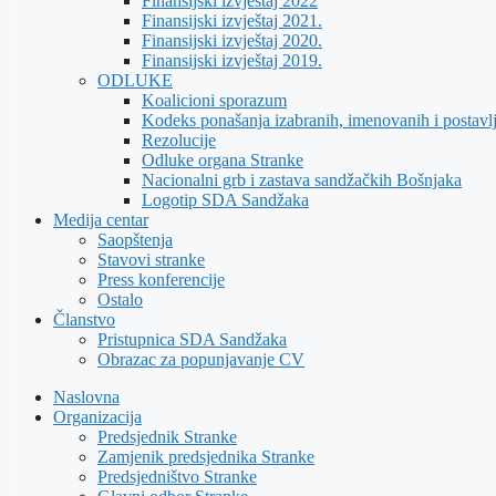
Finansijski izvještaj 2022
Finansijski izvještaj 2021.
Finansijski izvještaj 2020.
Finansijski izvještaj 2019.
ODLUKE
Koalicioni sporazum
Kodeks ponašanja izabranih, imenovanih i postavl
Rezolucije
Odluke organa Stranke
Nacionalni grb i zastava sandžačkih Bošnjaka
Logotip SDA Sandžaka
Medija centar
Saopštenja
Stavovi stranke
Press konferencije
Ostalo
Članstvo
Pristupnica SDA Sandžaka
Obrazac za popunjavanje CV
Naslovna
Organizacija
Predsjednik Stranke
Zamjenik predsjednika Stranke
Predsjedništvo Stranke