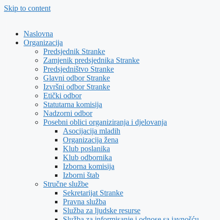
Skip to content
Naslovna
Organizacija
Predsjednik Stranke
Zamjenik predsjednika Stranke
Predsjedništvo Stranke
Glavni odbor Stranke
Izvršni odbor Stranke
Etički odbor
Statutarna komisija
Nadzorni odbor
Posebni oblici organiziranja i djelovanja
Asocijacija mladih
Organizacija žena
Klub poslanika
Klub odbornika
Izborna komisija
Izborni štab
Stručne službe
Sekretarijat Stranke
Pravna služba
Služba za ljudske resurse
Služba za informisanje i odnose sa javnošću