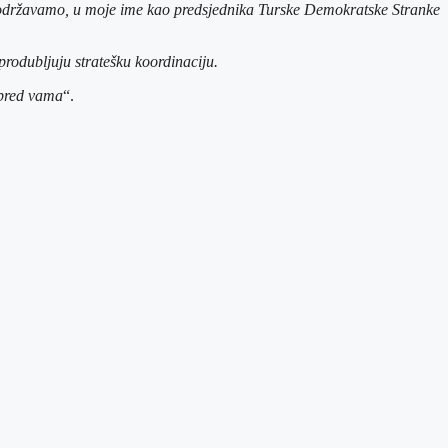
o podržavamo, u moje ime kao predsjednika Turske Demokratske Stranke
produbljuju stratešku koordinaciju.
 pred vama
“.