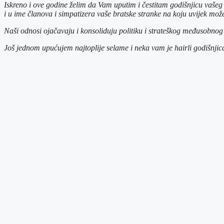
Iskreno i ove godine želim da Vam uputim i čestitam godišnjicu vaše
i u ime članova i simpatizera vaše bratske stranke na koju uvijek može
Naši odnosi ojačavaju i konsoliduju politiku i strateškog međusobnog
Još jednom upućujem najtoplije selame i neka vam je hairli godišnjic