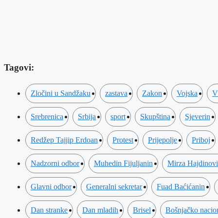
Tagovi:
Zločini u Sandžaku
zastava
Zakon
Vojska
V
Srebrenica
Srbija
sport
Skupština
Sjeverin
Redžep Tajjip Erdoan
Protest
Prijepolje
Priboj
Nadzorni odbor
Muhedin Fijuljanin
Mirza Hajdinov
Glavni odbor
Generalni sekretar
Fuad Baćićanin
Dan stranke
Dan mladih
Brisel
Bošnjačko nacion