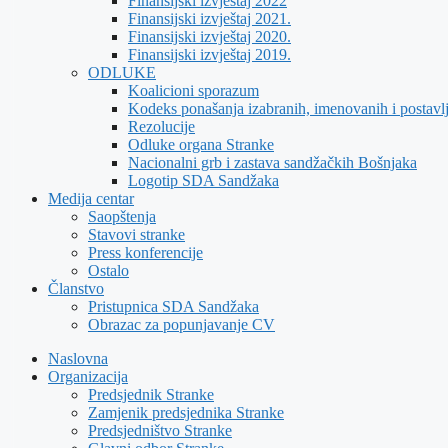
Finansijski izvještaj 2022
Finansijski izvještaj 2021.
Finansijski izvještaj 2020.
Finansijski izvještaj 2019.
ODLUKE
Koalicioni sporazum
Kodeks ponašanja izabranih, imenovanih i postavl
Rezolucije
Odluke organa Stranke
Nacionalni grb i zastava sandžačkih Bošnjaka
Logotip SDA Sandžaka
Medija centar
Saopštenja
Stavovi stranke
Press konferencije
Ostalo
Članstvo
Pristupnica SDA Sandžaka
Obrazac za popunjavanje CV
Naslovna
Organizacija
Predsjednik Stranke
Zamjenik predsjednika Stranke
Predsjedništvo Stranke