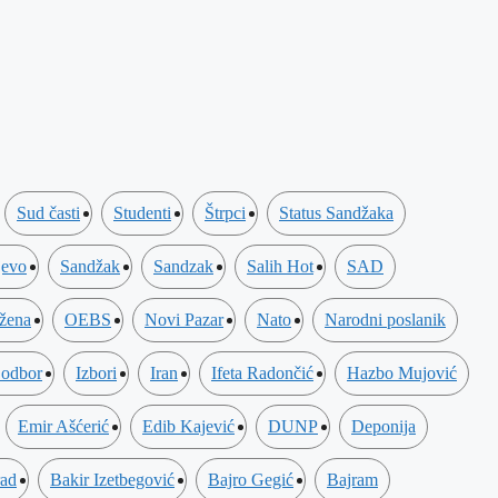
Sud časti
Studenti
Štrpci
Status Sandžaka
jevo
Sandžak
Sandzak
Salih Hot
SAD
 žena
OEBS
Novi Pazar
Nato
Narodni poslanik
 odbor
Izbori
Iran
Ifeta Radončić
Hazbo Mujović
Emir Ašćerić
Edib Kajević
DUNP
Deponija
ad
Bakir Izetbegović
Bajro Gegić
Bajram