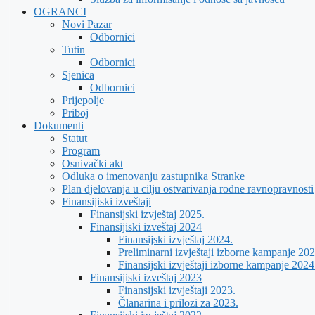
OGRANCI
Novi Pazar
Odbornici
Tutin
Odbornici
Sjenica
Odbornici
Prijepolje
Priboj
Dokumenti
Statut
Program
Osnivački akt
Odluka o imenovanju zastupnika Stranke
Plan djelovanja u cilju ostvarivanja rodne ravnopravnosti
Finansijiski izveštaji
Finansijski izvještaj 2025.
Finansijiski izveštaj 2024
Finansijski izvještaj 2024.
Preliminarni izvještaji izborne kampanje 202
Finansijski izvještaji izborne kampanje 2024
Finansijiski izveštaj 2023
Finansijski izvještaji 2023.
Članarina i prilozi za 2023.