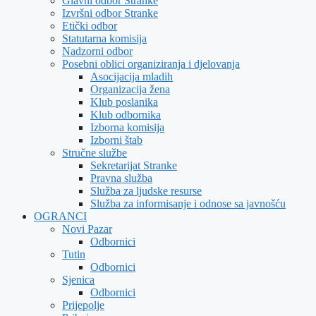
Glavni odbor Stranke
Izvršni odbor Stranke
Etički odbor
Statutarna komisija
Nadzorni odbor
Posebni oblici organiziranja i djelovanja
Asocijacija mladih
Organizacija žena
Klub poslanika
Klub odbornika
Izborna komisija
Izborni štab
Stručne službe
Sekretarijat Stranke
Pravna služba
Služba za ljudske resurse
Služba za informisanje i odnose sa javnošću
OGRANCI
Novi Pazar
Odbornici
Tutin
Odbornici
Sjenica
Odbornici
Prijepolje