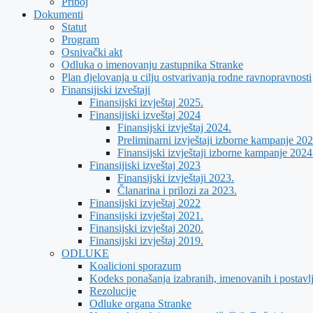
Priboj
Dokumenti
Statut
Program
Osnivački akt
Odluka o imenovanju zastupnika Stranke
Plan djelovanja u cilju ostvarivanja rodne ravnopravnosti
Finansijiski izveštaji
Finansijski izvještaj 2025.
Finansijiski izveštaj 2024
Finansijski izvještaj 2024.
Preliminarni izvještaji izborne kampanje 202
Finansijski izvještaji izborne kampanje 2024
Finansijiski izveštaj 2023
Finansijski izvještaji 2023.
Članarina i prilozi za 2023.
Finansijski izvještaj 2022
Finansijski izvještaj 2021.
Finansijski izvještaj 2020.
Finansijski izvještaj 2019.
ODLUKE
Koalicioni sporazum
Kodeks ponašanja izabranih, imenovanih i postavl
Rezolucije
Odluke organa Stranke