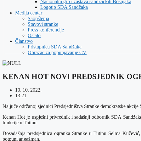
Nacionalni grb i zastava sandžačkih Bošnjaka
Logotip SDA Sandžaka
Medija centar
Saopštenja
Stavovi stranke
Press konferencije
Ostalo
Članstvo
Pristupnica SDA Sandžaka
Obrazac za popunjavanje CV
KENAN HOT NOVI PREDSJEDNIK OG
10. 10. 2022.
13:21
Na juče održanoj sjednici Predsjedništva Stranke demokratske akci
Kenan Hot je uspješni privrednik i sadašnji odbornik SDA Sandžaka 
funkcije u Tutinu.
Dosadašnja predsjednica ogranka Stranke u Tutinu Selma Kučević, n
potpuni angažman.