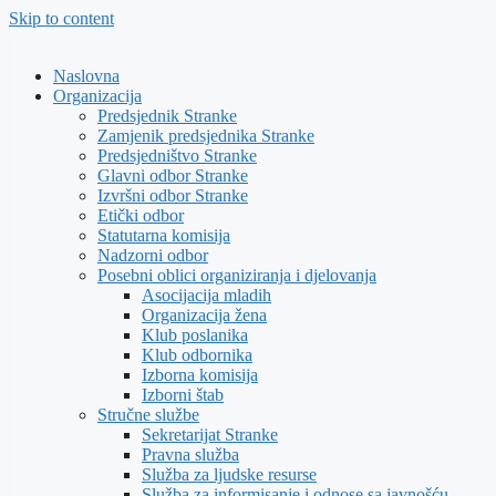
Skip to content
Naslovna
Organizacija
Predsjednik Stranke
Zamjenik predsjednika Stranke
Predsjedništvo Stranke
Glavni odbor Stranke
Izvršni odbor Stranke
Etički odbor
Statutarna komisija
Nadzorni odbor
Posebni oblici organiziranja i djelovanja
Asocijacija mladih
Organizacija žena
Klub poslanika
Klub odbornika
Izborna komisija
Izborni štab
Stručne službe
Sekretarijat Stranke
Pravna služba
Služba za ljudske resurse
Služba za informisanje i odnose sa javnošću