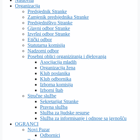
Naslovna
Organizacija
Predsjednik Stranke
Zamjenik predsjednika Stranke
Predsjedništvo Stranke
Glavni odbor Stranke
Izvršni odbor Stranke
Etički odbor
Statutarna komisija
Nadzorni odbor
Posebni oblici organiziranja i djelovanja
Asocijacija mladih
Organizacija žena
Klub poslanika
Klub odbornika
Izborna komisija
Izborni štab
Stručne službe
Sekretarijat Stranke
Pravna služba
Služba za ljudske resurse
Služba za informisanje i odnose sa javnošću
OGRANCI
Novi Pazar
Odbornici