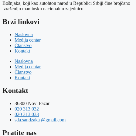
Bošnjaka, koji kao autohton narod u Republici Srbiji čine brojčano
izraženiju manjinsku nacionalnu zajednicu.
Brzi linkovi
Naslovna
Medija centar
Članstvo
Kontakt
Naslovna
Medija centar
Članstvo
Kontakt
Kontakt
36300 Novi Pazar
020 313 032
020 313 033
sda.sandzaka @gmail.com
Pratite nas