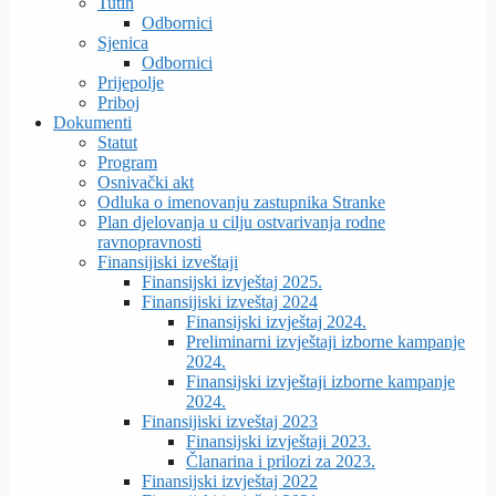
Tutin
Odbornici
Sjenica
Odbornici
Prijepolje
Priboj
Dokumenti
Statut
Program
Osnivački akt
Odluka o imenovanju zastupnika Stranke
Plan djelovanja u cilju ostvarivanja rodne
ravnopravnosti
Finansijiski izveštaji
Finansijski izvještaj 2025.
Finansijiski izveštaj 2024
Finansijski izvještaj 2024.
Preliminarni izvještaji izborne kampanje
2024.
Finansijski izvještaji izborne kampanje
2024.
Finansijiski izveštaj 2023
Finansijski izvještaji 2023.
Članarina i prilozi za 2023.
Finansijski izvještaj 2022