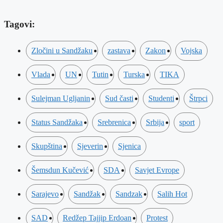
Tagovi:
Zločini u Sandžaku
zastava
Zakon
Vojska
Vlada
UN
Tutin
Turska
TIKA
Sulejman Ugljanin
Sud časti
Studenti
Štrpci
Status Sandžaka
Srebrenica
Srbija
sport
Skupština
Sjeverin
Sjenica
Šemsdun Kučević
SDA
Savjet Evrope
Sarajevo
Sandžak
Sandzak
Salih Hot
SAD
Redžep Tajjip Erdoan
Protest