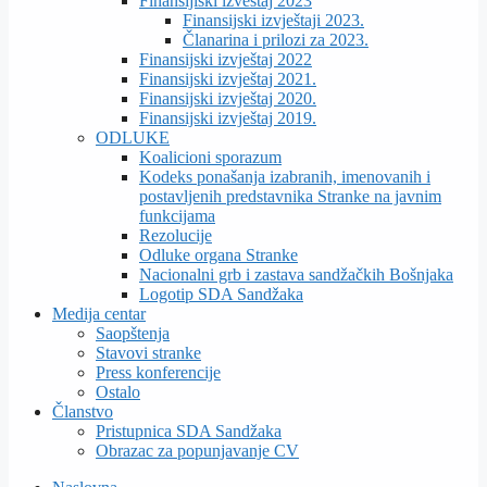
Finansijiski izveštaj 2023
Finansijski izvještaji 2023.
Članarina i prilozi za 2023.
Finansijski izvještaj 2022
Finansijski izvještaj 2021.
Finansijski izvještaj 2020.
Finansijski izvještaj 2019.
ODLUKE
Koalicioni sporazum
Kodeks ponašanja izabranih, imenovanih i
postavljenih predstavnika Stranke na javnim
funkcijama
Rezolucije
Odluke organa Stranke
Nacionalni grb i zastava sandžačkih Bošnjaka
Logotip SDA Sandžaka
Medija centar
Saopštenja
Stavovi stranke
Press konferencije
Ostalo
Članstvo
Pristupnica SDA Sandžaka
Obrazac za popunjavanje CV