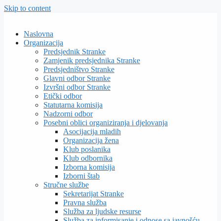
Skip to content
Naslovna
Organizacija
Predsjednik Stranke
Zamjenik predsjednika Stranke
Predsjedništvo Stranke
Glavni odbor Stranke
Izvršni odbor Stranke
Etički odbor
Statutarna komisija
Nadzorni odbor
Posebni oblici organiziranja i djelovanja
Asocijacija mladih
Organizacija žena
Klub poslanika
Klub odbornika
Izborna komisija
Izborni štab
Stručne službe
Sekretarijat Stranke
Pravna služba
Služba za ljudske resurse
Služba za informisanje i odnose sa javnošću