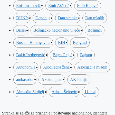
Enis Imamović
Emir Ašćerić
Edib Kajević
DUNP
Deponija
Dan stranke
Dan mladih
Brisel
Bošnjačko nacionalno vijeće
Bošnjaci
Bosna i Hercegovina
BIH
Beograd
Bakir Izetbegović
Bajro Gegić
Bajram
Autonomija
Asocijacija žena
Asocijacija mladih
ambasador
Akcioni plan
AK Partija
Ahmedin Škrijelj
Adnan Šehović
11. maj
Stranka se zalaže za priznanje i poštovanje nacionalnog identiteta