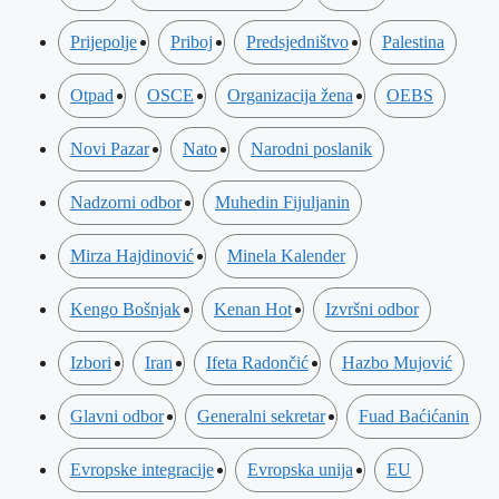
Prijepolje
Priboj
Predsjedništvo
Palestina
Otpad
OSCE
Organizacija žena
OEBS
Novi Pazar
Nato
Narodni poslanik
Nadzorni odbor
Muhedin Fijuljanin
Mirza Hajdinović
Minela Kalender
Kengo Bošnjak
Kenan Hot
Izvršni odbor
Izbori
Iran
Ifeta Radončić
Hazbo Mujović
Glavni odbor
Generalni sekretar
Fuad Baćićanin
Evropske integracije
Evropska unija
EU