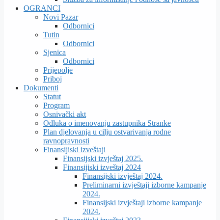
OGRANCI
Novi Pazar
Odbornici
Tutin
Odbornici
Sjenica
Odbornici
Prijepolje
Priboj
Dokumenti
Statut
Program
Osnivački akt
Odluka o imenovanju zastupnika Stranke
Plan djelovanja u cilju ostvarivanja rodne
ravnopravnosti
Finansijiski izveštaji
Finansijski izvještaj 2025.
Finansijiski izveštaj 2024
Finansijski izvještaj 2024.
Preliminarni izvještaji izborne kampanje
2024.
Finansijski izvještaji izborne kampanje
2024.