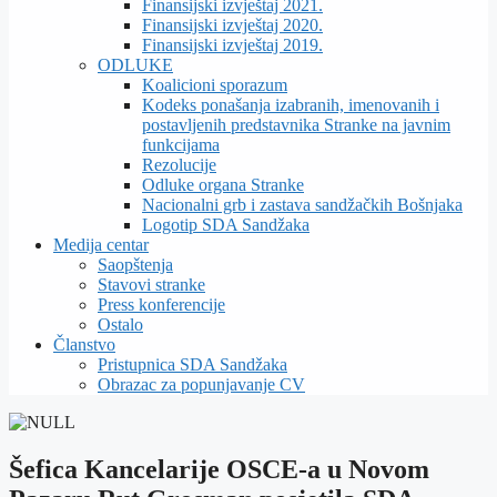
Finansijski izvještaj 2021.
Finansijski izvještaj 2020.
Finansijski izvještaj 2019.
ODLUKE
Koalicioni sporazum
Kodeks ponašanja izabranih, imenovanih i
postavljenih predstavnika Stranke na javnim
funkcijama
Rezolucije
Odluke organa Stranke
Nacionalni grb i zastava sandžačkih Bošnjaka
Logotip SDA Sandžaka
Medija centar
Saopštenja
Stavovi stranke
Press konferencije
Ostalo
Članstvo
Pristupnica SDA Sandžaka
Obrazac za popunjavanje CV
Šefica Kancelarije OSCE-a u Novom