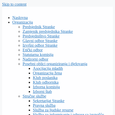
Skip to content
Naslovna
Organizacija
Predsjednik Stranke
Zamjenik predsjednika Stranke
Predsjedništvo Stranke
Glavni odbor Stranke
Izvršni odbor Stranke
Etički odbor
Statutarna komisija
Nadzorni odbor
Posebni oblici organiziranja i djelovanja
Asocijacija mladih
Organizacija žena
Klub poslanika
Klub odbornika
Izborna komisija
Izborni štab
Stručne službe
Sekretarijat Stranke
Pravna služba
Služba za ljudske resurse
Služba za informisanje i odnose sa javnošću