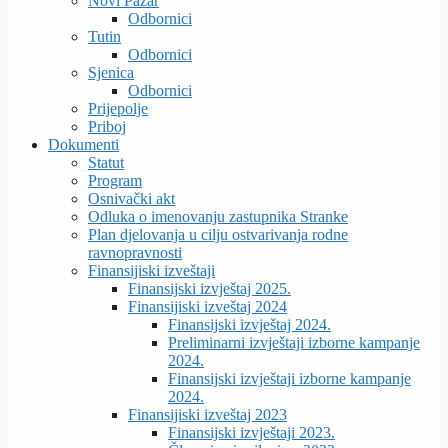
Novi Pazar
Odbornici
Tutin
Odbornici
Sjenica
Odbornici
Prijepolje
Priboj
Dokumenti
Statut
Program
Osnivački akt
Odluka o imenovanju zastupnika Stranke
Plan djelovanja u cilju ostvarivanja rodne
ravnopravnosti
Finansijiski izveštaji
Finansijski izvještaj 2025.
Finansijiski izveštaj 2024
Finansijski izvještaj 2024.
Preliminarni izvještaji izborne kampanje
2024.
Finansijski izvještaji izborne kampanje
2024.
Finansijiski izveštaj 2023
Finansijski izvještaji 2023.