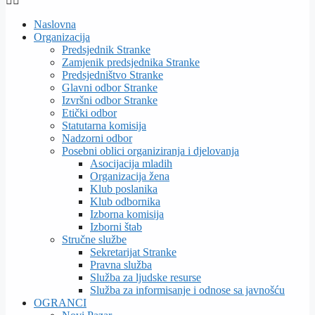
Naslovna
Organizacija
Predsjednik Stranke
Zamjenik predsjednika Stranke
Predsjedništvo Stranke
Glavni odbor Stranke
Izvršni odbor Stranke
Etički odbor
Statutarna komisija
Nadzorni odbor
Posebni oblici organiziranja i djelovanja
Asocijacija mladih
Organizacija žena
Klub poslanika
Klub odbornika
Izborna komisija
Izborni štab
Stručne službe
Sekretarijat Stranke
Pravna služba
Služba za ljudske resurse
Služba za informisanje i odnose sa javnošću
OGRANCI