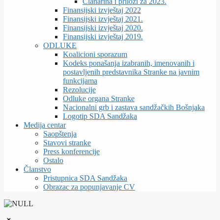
Članarina i prilozi za 2023.
Finansijski izvještaj 2022
Finansijski izvještaj 2021.
Finansijski izvještaj 2020.
Finansijski izvještaj 2019.
ODLUKE
Koalicioni sporazum
Kodeks ponašanja izabranih, imenovanih i
postavljenih predstavnika Stranke na javnim
funkcijama
Rezolucije
Odluke organa Stranke
Nacionalni grb i zastava sandžačkih Bošnjaka
Logotip SDA Sandžaka
Medija centar
Saopštenja
Stavovi stranke
Press konferencije
Ostalo
Članstvo
Pristupnica SDA Sandžaka
Obrazac za popunjavanje CV