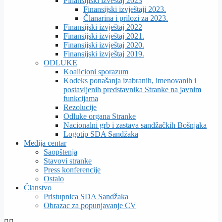
Finansijiski izveštaj 2023
Finansijski izvještaji 2023.
Članarina i prilozi za 2023.
Finansijski izvještaj 2022
Finansijski izvještaj 2021.
Finansijski izvještaj 2020.
Finansijski izvještaj 2019.
ODLUKE
Koalicioni sporazum
Kodeks ponašanja izabranih, imenovanih i
postavljenih predstavnika Stranke na javnim
funkcijama
Rezolucije
Odluke organa Stranke
Nacionalni grb i zastava sandžačkih Bošnjaka
Logotip SDA Sandžaka
Medija centar
Saopštenja
Stavovi stranke
Press konferencije
Ostalo
Članstvo
Pristupnica SDA Sandžaka
Obrazac za popunjavanje CV