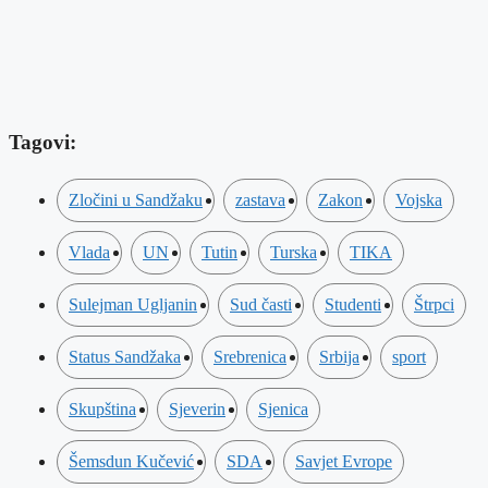
Tagovi:
Zločini u Sandžaku
zastava
Zakon
Vojska
Vlada
UN
Tutin
Turska
TIKA
Sulejman Ugljanin
Sud časti
Studenti
Štrpci
Status Sandžaka
Srebrenica
Srbija
sport
Skupština
Sjeverin
Sjenica
Šemsdun Kučević
SDA
Savjet Evrope