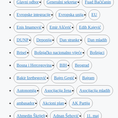
Glavni odbor
Generalni sekretar
Fuad Baćićanin
Evropske integracije
Evropska unija
EU
Enis Imamović
Emir Ašćerić
Edib Kajević
DUNP
Deponija
Dan stranke
Dan mladih
Brisel
Bošnjačko nacionalno vijeće
Bošnjaci
Bosna i Hercegovina
BIH
Beograd
Bakir Izetbegović
Bajro Gegić
Bajram
Autonomija
Asocijacija žena
Asocijacija mladih
ambasador
Akcioni plan
AK Partija
Ahmedin Škrijelj
Adnan Šehović
11. maj