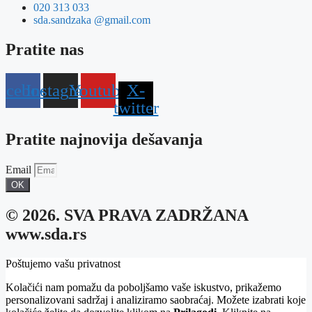
020 313 033
sda.sandzaka @gmail.com
Pratite nas
acebook
Instagram
Youtube
X-
twitter
Pratite najnovija dešavanja
Email
OK
© 2026. SVA PRAVA ZADRŽANA
www.sda.rs
Poštujemo vašu privatnost
Kolačići nam pomažu da poboljšamo vaše iskustvo, prikažemo
personalizovani sadržaj i analiziramo saobraćaj. Možete izabrati koje