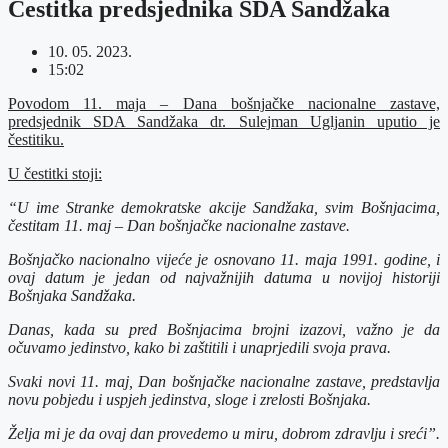
Čestitka predsjednika SDA Sandžaka
10. 05. 2023.
15:02
Povodom 11. maja – Dana bošnjačke nacionalne zastave,
predsjednik SDA Sandžaka dr. Sulejman Ugljanin uputio je
čestitiku.
U čestitki stoji:
“U ime Stranke demokratske akcije Sandžaka, svim Bošnjacima,
čestitam 11. maj – Dan bošnjačke nacionalne zastave.
Bošnjačko nacionalno vijeće je osnovano 11. maja 1991. godine, i
ovaj datum je jedan od najvažnijih datuma u novijoj historiji
Bošnjaka Sandžaka.
Danas, kada su pred Bošnjacima brojni izazovi, važno je da
očuvamo jedinstvo, kako bi zaštitili i unaprjedili svoja prava.
Svaki novi 11. maj, Dan bošnjačke nacionalne zastave, predstavlja
novu pobjedu i uspjeh jedinstva, sloge i zrelosti Bošnjaka.
Želja mi je da ovaj dan provedemo u miru, dobrom zdravlju i sreći”.