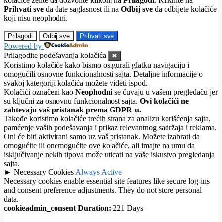
kolačiće želite da dozvolite klikom na
Prilagodi
. Kliknite na
Prihvati sve
da date saglasnost ili na
Odbij sve
da odbijete kolačiće
koji nisu neophodni.
Prilagodi
Odbij sve
Prihvati sve
Powered by
Prilagodite podešavanja kolačića
✖
Koristimo kolačiće kako bismo osigurali glatku navigaciju i
omogućili osnovne funkcionalnosti sajta. Detaljne informacije o
svakoj kategoriji kolačića možete videti ispod.
Kolačići označeni kao
Neophodni
se čuvaju u vašem pregledaču jer
su ključni za osnovnu funkcionalnost sajta.
Ovi kolačići ne
zahtevaju vaš pristanak prema GDPR-u.
Takođe koristimo kolačiće trećih strana za analizu korišćenja sajta,
pamćenje vaših podešavanja i prikaz relevantnog sadržaja i reklama.
Oni će biti aktivirani samo uz vaš pristanak. Možete izabrati da
omogućite ili onemogućite ove kolačiće, ali imajte na umu da
isključivanje nekih tipova može uticati na vaše iskustvo pregledanja
sajta.
►
Necessary Cookies
Always Active
Necessary cookies enable essential site features like secure log-ins
and consent preference adjustments. They do not store personal
data.
cookieadmin_consent
Duration:
221 Days