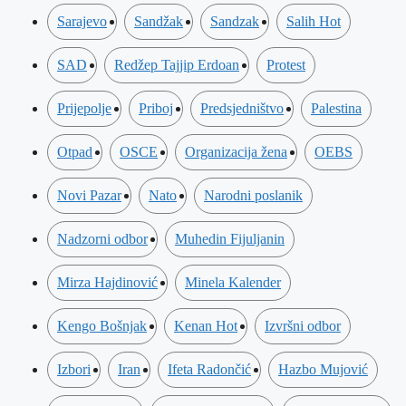
Sarajevo
Sandžak
Sandzak
Salih Hot
SAD
Redžep Tajjip Erdoan
Protest
Prijepolje
Priboj
Predsjedništvo
Palestina
Otpad
OSCE
Organizacija žena
OEBS
Novi Pazar
Nato
Narodni poslanik
Nadzorni odbor
Muhedin Fijuljanin
Mirza Hajdinović
Minela Kalender
Kengo Bošnjak
Kenan Hot
Izvršni odbor
Izbori
Iran
Ifeta Radončić
Hazbo Mujović