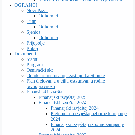
OGRANCI
Novi Pazar
Odbornici
Tutin
Odbornici
Sjenica
Odbornici
Prijepolje
Priboj
Dokumenti
Statut
Program
Osnivački akt
Odluka o imenovanju zastupnika Stranke
Plan djelovanja u cilju ostvarivanja rodne
ravnopravnosti
Finansijiski izveštaji
Finansijski izvještaj 2025.
Finansijiski izveštaj 2024
Finansijski izvještaj 2024.
Preliminarni izvještaji izborne kampanje
2024.
Finansijski izvještaji izborne kampanje
2024.