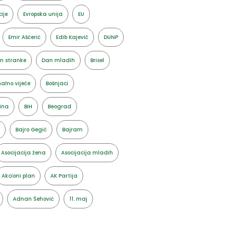
ije
Evropska unija
EU
Emir Ašćerić
Edib Kajević
DUNP
n stranke
Dan mladih
Brisel
alno vijeće
Bošnjaci
ina
BIH
Beograd
Bajro Gegić
Bajram
Asocijacija žena
Asocijacija mladih
Akcioni plan
AK Partija
Adnan Šehović
11. maj