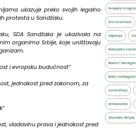
ijama ukazuje preko svojih legalno
Evropske integrac
ih protesta u Sandžaku.
Enis Imamović
ku, SDA Sandžaka je ukazivala na
Deponija
Da
vnim organima Srbije, koje uništavaju
rganizam.
Bošnjačko nacion
Bosna i Hercegov
nost i evropsku budućnost“
Bakir Izetbegović
nost, jednakost pred zakonom, za
Autonomija
ambasador
k“
Ahmedin Škrijelj
st, vladavinu prava i jednakost pred