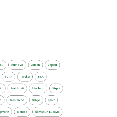
aku
zastava
Zakon
Vojska
Tutin
Turska
TIKA
in
Sud časti
Studenti
Štrpci
a
Srebrenica
Srbija
sport
jeverin
Sjenica
Šemsdun Kučević