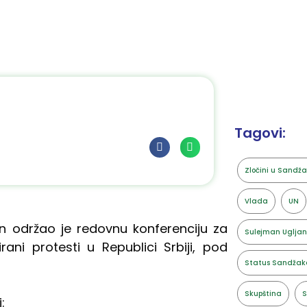
Tagovi:
Zločini u Sandž
Vlada
UN
n održao je redovnu konferenciju za
Sulejman Ugljan
rani protesti u Republici Srbiji, pod
Status Sandžak
Skupština
S
: