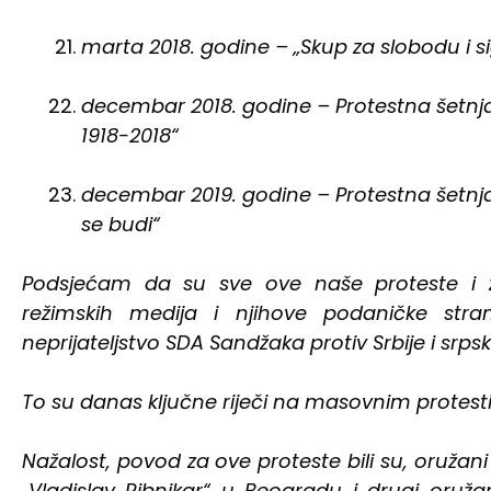
marta 2018. godine – „Skup za slobodu i 
decembar 2018. godine – Protestna šetnj
1918-2018“
decembar 2019. godine – Protestna šetnj
se budi“
Podsjećam da su sve ove naše proteste i za
režimskih medija i njihove podaničke stra
neprijateljstvo SDA Sandžaka protiv Srbije i srps
To su danas ključne riječi na masovnim protesti
Nažalost, povod za ove proteste bili su, oružan
„Vladislav Ribnikar“ u Beogradu i drugi oruža