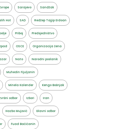
Evrope
Sarajevo
Sandžak
lih Hot
SAD
Redžep Tajjip Erdoan
polje
Priboj
Predsjedništvo
tpad
OSCE
Organizacija žena
azar
Nato
Narodni poslanik
Muhedin Fijuljanin
Minela Kalender
Kengo Bošnjak
zvršni odbor
Izbori
Iran
Hazbo Mujović
Glavni odbor
ar
Fuad Baćićanin