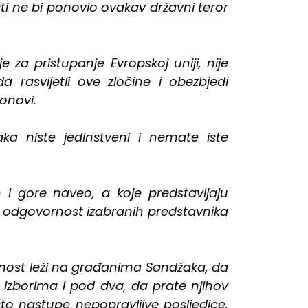
ti ne bi ponovio ovakav državni teror
za pristupanje Evropskoj uniji, nije
 rasvijetli ove zločine i obezbjedi
onovi.
ka niste jedinstveni i nemate iste
m i gore naveo, a koje predstavljaju
 i odgovornost izabranih predstavnika
rnost leži na građanima Sandžaka, da
izborima i pod dva, da prate njihov
što nastupe nepopravljive posljedice.