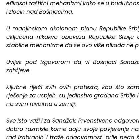
efikasni zaštitni mehanizmi kako se u budućnos
i zločin nad Bošnjacima.
U manjinskom akcionom planu Republike Srbije 
uključena nikakva obaveza Republike Srbije da
stabilne mehanizme da se ovo više nikada ne p
Uvijek pod izgovorom da vi Bošnjaci Sandža
zahtjeve.
Ključne riječi svih ovih protesta, kao što sa
rješenje za uspjeh, su jedinstvo građana Srbije
na svim nivoima u zemlji.
Sve isto važi i za Sandžak. Prvenstveno odgovo
dobro razmisle kome daju svoje povjerenje na 
rad izabranih i traže odgovornost, prije nego 