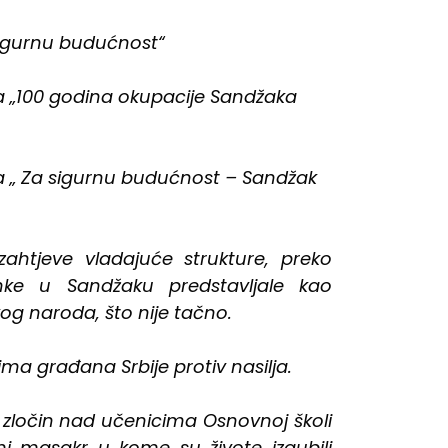
sigurnu budućnost“
a „100 godina okupacije Sandžaka
a „ Za sigurnu budućnost – Sandžak
htjeve vladajuće strukture, preko
nke u Sandžaku predstavljale kao
kog naroda, što nije tačno.
ma građana Srbije protiv nasilja.
i zločin nad učenicima Osnovnoj školi
ni masakr u kome su živote izgubili