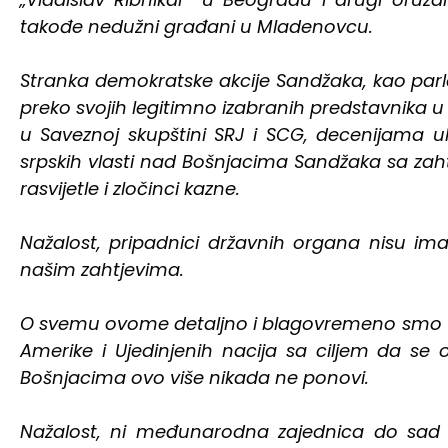
takođe nedužni građani u Mladenovcu.
Stranka demokratske akcije Sandžaka, kao parla
preko svojih legitimno izabranih predstavnika u Vl
u Saveznoj skupštini SRJ i SCG, decenijama u
srpskih vlasti nad Bošnjacima Sandžaka sa zah
rasvijetle i zločinci kazne.
Nažalost, pripadnici državnih organa nisu i
našim zahtjevima.
O svemu ovome detaljno i blagovremeno smo up
Amerike i Ujedinjenih nacija sa ciljem da se 
Bošnjacima ovo više nikada ne ponovi.
Nažalost, ni međunarodna zajednica do sad n