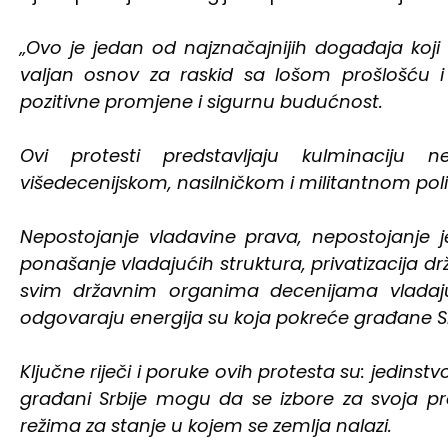
„Ovo je jedan od najznačajnijih događaja koji 
valjan osnov za raskid sa lošom prošlošću 
pozitivne promjene i sigurnu budućnost.
Ovi protesti predstavljaju kulminaciju 
višedecenijskom, nasilničkom i militantnom polit
Nepostojanje vladavine prava, nepostojanje 
ponašanje vladajućih struktura, privatizacija drž
svim državnim organima decenijama vladaj
odgovaraju energija su koja pokreće građane Sr
Ključne riječi i poruke ovih protesta su: jedins
građani Srbije mogu da se izbore za svoja p
režima za stanje u kojem se zemlja nalazi.