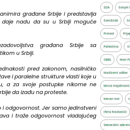
SDA
Savjet 
animira građane Srbije i predstavlja
i daje nadu da su u Srbiji moguće
Sandzak
Sa
Protest
Prije
nezadovoljstva građana Srbije sa
Palestina
O
ikom u Srbiji.
OEBS
Novi P
jednakosti pred zakonom, nasilničko
Nadzorni odbor
ave i paralelne strukture vlasti koje u
u, a za svoje postupke nikome ne
Mirza Hajdinović
bije da izađu na proteste.
Kenan Hot
I
tvo i odgovornost. Jer samo jedinstveni
Ifeta Radončić
rava i traže odgovornost vladajućeg
Generalni sekret