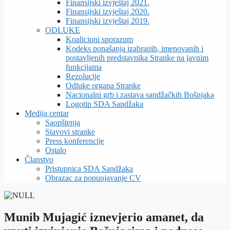
Finansijski izvještaj 2021.
Finansijski izvještaj 2020.
Finansijski izvještaj 2019.
ODLUKE
Koalicioni sporazum
Kodeks ponašanja izabranih, imenovanih i
postavljenih predstavnika Stranke na javnim
funkcijama
Rezolucije
Odluke organa Stranke
Nacionalni grb i zastava sandžačkih Bošnjaka
Logotip SDA Sandžaka
Medija centar
Saopštenja
Stavovi stranke
Press konferencije
Ostalo
Članstvo
Pristupnica SDA Sandžaka
Obrazac za popunjavanje CV
Munib Mujagić iznevjerio amanet, da