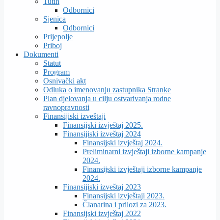
Tutin
Odbornici
Sjenica
Odbornici
Prijepolje
Priboj
Dokumenti
Statut
Program
Osnivački akt
Odluka o imenovanju zastupnika Stranke
Plan djelovanja u cilju ostvarivanja rodne
ravnopravnosti
Finansijiski izveštaji
Finansijski izvještaj 2025.
Finansijiski izveštaj 2024
Finansijski izvještaj 2024.
Preliminarni izvještaji izborne kampanje
2024.
Finansijski izvještaji izborne kampanje
2024.
Finansijiski izveštaj 2023
Finansijski izvještaji 2023.
Članarina i prilozi za 2023.
Finansijski izvještaj 2022