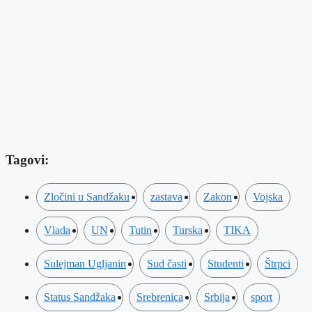
Tagovi:
Zločini u Sandžaku
zastava
Zakon
Vojska
Vlada
UN
Tutin
Turska
TIKA
Sulejman Ugljanin
Sud časti
Studenti
Štrpci
Status Sandžaka
Srebrenica
Srbija
sport