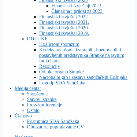
Finansijiski izveštaj 2023
Finansijski izvještaji 2023.
Članarina i prilozi za 2023.
Finansijski izvještaj 2022
Finansijski izvještaj 2021.
Finansijski izvještaj 2020.
Finansijski izvještaj 2019.
ODLUKE
Koalicioni sporazum
Kodeks ponašanja izabranih, imenovanih i
postavljenih predstavnika Stranke na javnim
funkcijama
Rezolucije
Odluke organa Stranke
Nacionalni grb i zastava sandžačkih Bošnjaka
Logotip SDA Sandžaka
Medija centar
Saopštenja
Stavovi stranke
Press konferencije
Ostalo
Članstvo
Pristupnica SDA Sandžaka
Obrazac za popunjavanje CV