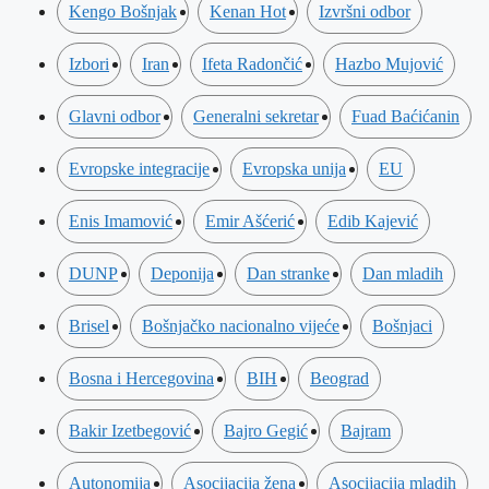
Kengo Bošnjak
Kenan Hot
Izvršni odbor
Izbori
Iran
Ifeta Radončić
Hazbo Mujović
Glavni odbor
Generalni sekretar
Fuad Baćićanin
Evropske integracije
Evropska unija
EU
Enis Imamović
Emir Ašćerić
Edib Kajević
DUNP
Deponija
Dan stranke
Dan mladih
Brisel
Bošnjačko nacionalno vijeće
Bošnjaci
Bosna i Hercegovina
BIH
Beograd
Bakir Izetbegović
Bajro Gegić
Bajram
Autonomija
Asocijacija žena
Asocijacija mladih