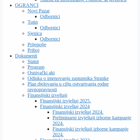
OGRANCI
Novi Pazar
Odbornici
Tutin
Odbornici
Sjenica
Odbornici
Prijepolje
Priboj
Dokumenti
Statut
Program
Osnivački akt
Odluka o imenovanju zastupnika Stranke
Plan djelovanja u cilju ostvarivanja rodne
ravnopravnosti
Finansijiski izveštaji
Finansijski izvještaj 2025.
Finansijiski izveštaj 2024
Finansijski izvještaj 2024.
Preliminarni izvještaji izborne kampanje
2024.
Finansijski izvještaji izborne kampanje
2024.