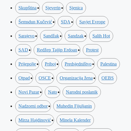
Skupština
Sjeverin
Sjenica
Šemsdun Kučević
SDA
Savjet Evrope
Sarajevo
Sandžak
Sandzak
Salih Hot
SAD
Redžep Tajjip Erdoan
Protest
Prijepolje
Priboj
Predsjedništvo
Palestina
Otpad
OSCE
Organizacija žena
OEBS
Novi Pazar
Nato
Narodni poslanik
Nadzorni odbor
Muhedin Fijuljanin
Mirza Hajdinović
Minela Kalender