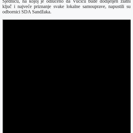
Sjednicu, na kojoj je odlučeno da Vučiću bude dodijeljen zlatni
ključ i najveće priznanje svake lokalne samouprave, napustili su
odbornici SDA Sandžaka.