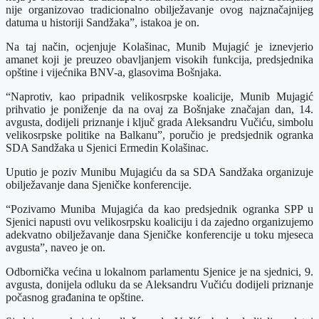
nije organizovao tradicionalno obilježavanje ovog najznačajnijeg
datuma u historiji Sandžaka”, istakoa je on.
Na taj način, ocjenjuje Kolašinac, Munib Mujagić je iznevjerio
amanet koji je preuzeo obavljanjem visokih funkcija, predsjednika
opštine i vijećnika BNV-a, glasovima Bošnjaka.
“Naprotiv, kao pripadnik velikosrpske koalicije, Munib Mujagić
prihvatio je poniženje da na ovaj za Bošnjake značajan dan, 14.
avgusta, dodijeli priznanje i ključ grada Aleksandru Vučiću, simbolu
velikosrpske politike na Balkanu”, poručio je predsjednik ogranka
SDA Sandžaka u Sjenici Ermedin Kolašinac.
Uputio je poziv Munibu Mujagiću da sa SDA Sandžaka organizuje
obilježavanje dana Sjeničke konferencije.
“Pozivamo Muniba Mujagića da kao predsjednik ogranka SPP u
Sjenici napusti ovu velikosrpsku koaliciju i da zajedno organizujemo
adekvatno obilježavanje dana Sjeničke konferencije u toku mjeseca
avgusta”, naveo je on.
Odbornička većina u lokalnom parlamentu Sjenice je na sjednici, 9.
avgusta, donijela odluku da se Aleksandru Vučiću dodijeli priznanje
počasnog građanina te opštine.