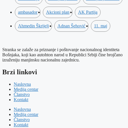
ambasador
Akcioni plan
AK Partija
Ahmedin Škrijelj
Adnan Šehović
11. maj
Stranka se zalaže za priznanje i poštovanje nacionalnog identiteta
Bošnjaka, koji kao autohton narod u Republici Srbiji čine brojčano
izraženiju manjinsku nacionalnu zajednicu.
Brzi linkovi
Naslovna
Medija centar
Članstvo
Kontakt
Naslovna
Medija centar
Članstvo
Kontakt