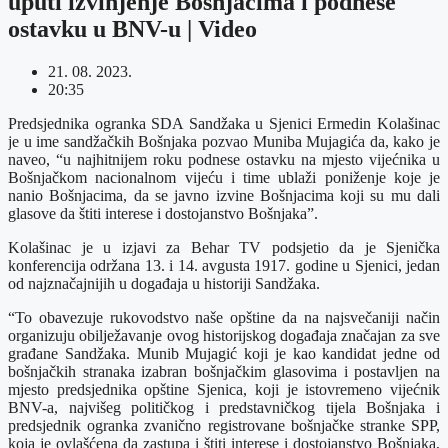
uputi izvinjenje Bošnjacima i podnese
ostavku u BNV-u | Video
21. 08. 2023.
20:35
Predsjednika ogranka SDA Sandžaka u Sjenici Ermedin Kolašinac
je u ime sandžačkih Bošnjaka pozvao Muniba Mujagića da, kako je
naveo, “u najhitnijem roku podnese ostavku na mjesto vijećnika u
Bošnjačkom nacionalnom vijeću i time ublaži poniženje koje je
nanio Bošnjacima, da se javno izvine Bošnjacima koji su mu dali
glasove da štiti interese i dostojanstvo Bošnjaka”.
Kolašinac je u izjavi za Behar TV podsjetio da je Sjenička
konferencija održana 13. i 14. avgusta 1917. godine u Sjenici, jedan
od najznačajnijih u događaja u historiji Sandžaka.
“To obavezuje rukovodstvo naše opštine da na najsvečaniji način
organizuju obilježavanje ovog historijskog događaja značajan za sve
građane Sandžaka. Munib Mujagić koji je kao kandidat jedne od
bošnjačkih stranaka izabran bošnjačkim glasovima i postavljen na
mjesto predsjednika opštine Sjenica, koji je istovremeno vijećnik
BNV-a, najvišeg političkog i predstavničkog tijela Bošnjaka i
predsjednik ogranka zvanično registrovane bošnjačke stranke SPP,
koja je ovlašćena da zastupa i štiti interese i dostojanstvo Bošnjaka,