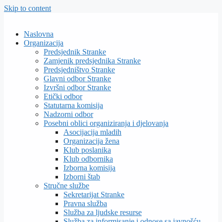
Skip to content
Naslovna
Organizacija
Predsjednik Stranke
Zamjenik predsjednika Stranke
Predsjedništvo Stranke
Glavni odbor Stranke
Izvršni odbor Stranke
Etički odbor
Statutarna komisija
Nadzorni odbor
Posebni oblici organiziranja i djelovanja
Asocijacija mladih
Organizacija žena
Klub poslanika
Klub odbornika
Izborna komisija
Izborni štab
Stručne službe
Sekretarijat Stranke
Pravna služba
Služba za ljudske resurse
Služba za informisanje i odnose sa javnošću