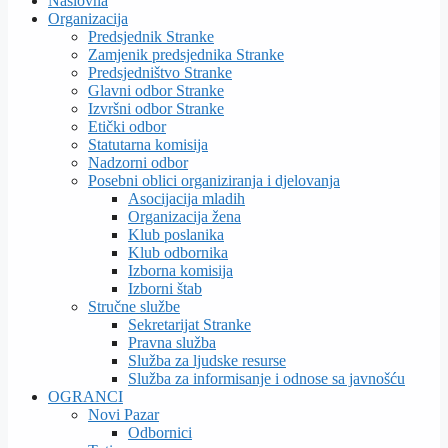
Naslovna
Organizacija
Predsjednik Stranke
Zamjenik predsjednika Stranke
Predsjedništvo Stranke
Glavni odbor Stranke
Izvršni odbor Stranke
Etički odbor
Statutarna komisija
Nadzorni odbor
Posebni oblici organiziranja i djelovanja
Asocijacija mladih
Organizacija žena
Klub poslanika
Klub odbornika
Izborna komisija
Izborni štab
Stručne službe
Sekretarijat Stranke
Pravna služba
Služba za ljudske resurse
Služba za informisanje i odnose sa javnošću
OGRANCI
Novi Pazar
Odbornici