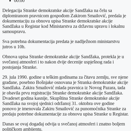
00:00
Delegacija Stranke demokratske akcije Sandžaka na čelu sa
diplomiranom pravnicom gospođom Zakirom Smailović, predala je
dokumentaciju za obnovu upisa Stranke demokratske akcije
Sandžaka u Registar kod Ministarstva za državnu upravu i lokalnu
samoupravu.
Sva potrebna dokumentacija predata je nadlježnom ministarstvu
jutros u 10h.
Obnova upisa Stranke demokratske akcije Sandžaka, protekla je u
svečanoj atmosferi i to nakon dvije decenije uspješnog rada i
postojanja Stranke.
29. jula 1990. godine u teškim godinama za čitavu zemlju, sve njene
građane, posebno Bošnjake osnovana je Stranka demokratske akcije
Sandžaka. Zakira Smailović mlada pravnica iz Novog Pazara, tada
je obavila prvu registraciju Stranke demokratske akcije Sandžaka.
Dvadeset godina kasnije, Skupština Stranke demokratske akcije
Sandžaka na svojoj sjednici održanoj 31. oktobra ove godine
ponovo je imenovala Zakiru Smailović za punomoćnika Stranke za
predaju potrebne dokumentacije za obnovu upisa Stranke u Registar.
Danas se ovaj događaj odvija u svečanoj atmosferi i znatno boljem
političkom ambijentu.