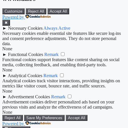
Customize
Reject All
Accept All
Powered by
✖
►
Necessary Cookies
Always Active
Necessary cookies enable essential site features like secure log-ins
and consent preference adjustments. They do not store personal
data.
None
►
Functional Cookies
Remark
Functional cookies support features like content sharing on social
media, collecting feedback, and enabling third-party tools.
None
►
Analytical Cookies
Remark
Analytical cookies track visitor interactions, providing insights on
metrics like visitor count, bounce rate, and traffic sources.
None
►
Advertisement Cookies
Remark
Advertisement cookies deliver personalized ads based on your
previous visits and analyze the effectiveness of ad campaigns.
None
Reject All
Save My Preferences
Accept All
Powered by