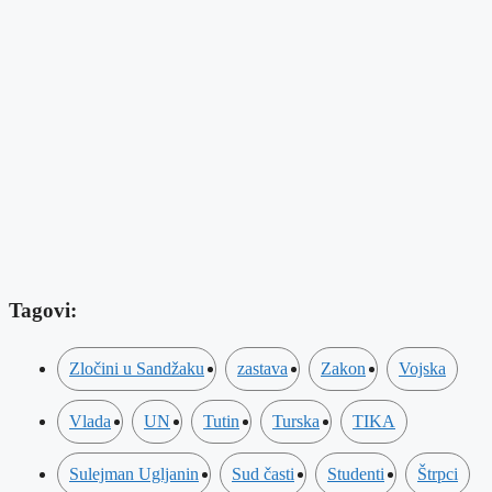
Tagovi:
Zločini u Sandžaku
zastava
Zakon
Vojska
Vlada
UN
Tutin
Turska
TIKA
Sulejman Ugljanin
Sud časti
Studenti
Štrpci