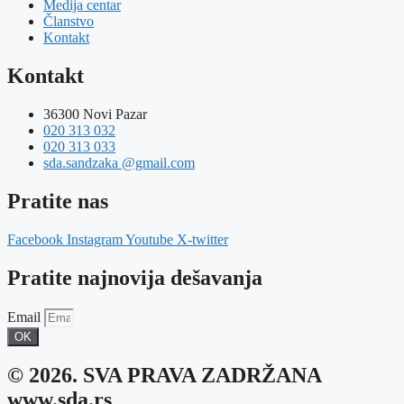
Medija centar
Članstvo
Kontakt
Kontakt
36300 Novi Pazar
020 313 032
020 313 033
sda.sandzaka @gmail.com
Pratite nas
Facebook
Instagram
Youtube
X-twitter
Pratite najnovija dešavanja
Email
OK
© 2026. SVA PRAVA ZADRŽANA
www.sda.rs