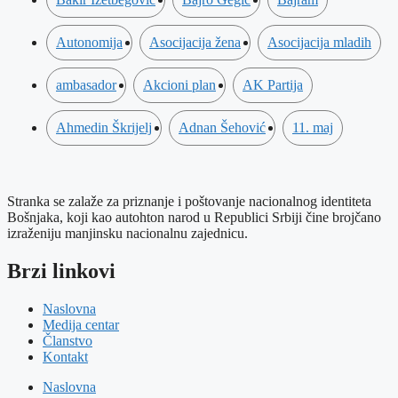
Autonomija
Asocijacija žena
Asocijacija mladih
ambasador
Akcioni plan
AK Partija
Ahmedin Škrijelj
Adnan Šehović
11. maj
Stranka se zalaže za priznanje i poštovanje nacionalnog identiteta
Bošnjaka, koji kao autohton narod u Republici Srbiji čine brojčano
izraženiju manjinsku nacionalnu zajednicu.
Brzi linkovi
Naslovna
Medija centar
Članstvo
Kontakt
Naslovna