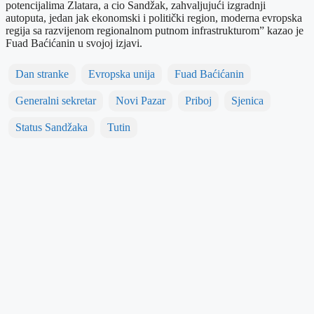
potencijalima Zlatara, a cio Sandžak, zahvaljujući izgradnji
autoputa, jedan jak ekonomski i politički region, moderna evropska
regija sa razvijenom regionalnom putnom infrastrukturom” kazao je
Fuad Baćićanin u svojoj izjavi.
Dan stranke
Evropska unija
Fuad Baćićanin
Generalni sekretar
Novi Pazar
Priboj
Sjenica
Status Sandžaka
Tutin