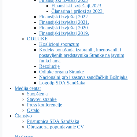
Finansijiski izveštaj 2023
Finansijski izvještaji 2023.
Članarina i prilozi za 2023.
Finansijski izvještaj 2022
Finansijski izvještaj 2021.
Finansijski izvještaj 2020.
Finansijski izvještaj 2019.
ODLUKE
Koalicioni sporazum
Kodeks ponašanja izabranih, imenovanih i
postavljenih predstavnika Stranke na javnim
funkcijama
Rezolucije
Odluke organa Stranke
Nacionalni grb i zastava sandžačkih Bošnjaka
Logotip SDA Sandžaka
Medija centar
Saopštenja
Stavovi stranke
Press konferencije
Ostalo
Članstvo
Pristupnica SDA Sandžaka
Obrazac za popunjavanje CV