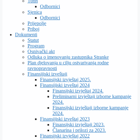
Tutin
Odbornici
Sjenica
Odbornici
Prijepolje
Priboj
Dokumenti
Statut
Program
Osnivački akt
Odluka o imenovanju zastupnika Stranke
Plan djelovanja u cilju ostvarivanja rodne
ravnopravnosti
Finansijiski izveštaji
Finansijski izvještaj 2025.
Finansijiski izveštaj 2024
Finansijski izvještaj 2024.
Preliminarni izvještaji izborne kampanje
2024.
Finansijski izvještaji izborne kampanje
2024.
Finansijiski izveštaj 2023
Finansijski izvještaji 2023.
Članarina i prilozi za 2023.
Finansijski izvještaj 2022