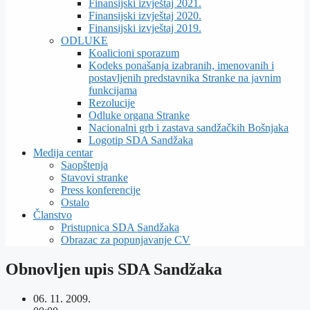
Finansijski izvještaj 2021.
Finansijski izvještaj 2020.
Finansijski izvještaj 2019.
ODLUKE
Koalicioni sporazum
Kodeks ponašanja izabranih, imenovanih i
postavljenih predstavnika Stranke na javnim
funkcijama
Rezolucije
Odluke organa Stranke
Nacionalni grb i zastava sandžačkih Bošnjaka
Logotip SDA Sandžaka
Medija centar
Saopštenja
Stavovi stranke
Press konferencije
Ostalo
Članstvo
Pristupnica SDA Sandžaka
Obrazac za popunjavanje CV
Obnovljen upis SDA Sandžaka
06. 11. 2009.