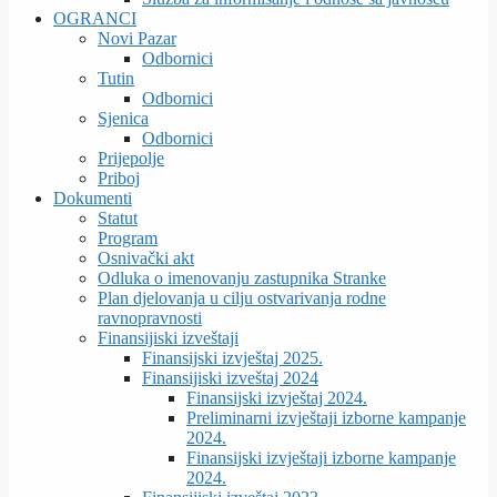
OGRANCI
Novi Pazar
Odbornici
Tutin
Odbornici
Sjenica
Odbornici
Prijepolje
Priboj
Dokumenti
Statut
Program
Osnivački akt
Odluka o imenovanju zastupnika Stranke
Plan djelovanja u cilju ostvarivanja rodne
ravnopravnosti
Finansijiski izveštaji
Finansijski izvještaj 2025.
Finansijiski izveštaj 2024
Finansijski izvještaj 2024.
Preliminarni izvještaji izborne kampanje
2024.
Finansijski izvještaji izborne kampanje
2024.