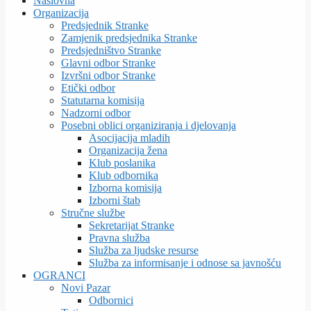
Naslovna
Organizacija
Predsjednik Stranke
Zamjenik predsjednika Stranke
Predsjedništvo Stranke
Glavni odbor Stranke
Izvršni odbor Stranke
Etički odbor
Statutarna komisija
Nadzorni odbor
Posebni oblici organiziranja i djelovanja
Asocijacija mladih
Organizacija žena
Klub poslanika
Klub odbornika
Izborna komisija
Izborni štab
Stručne službe
Sekretarijat Stranke
Pravna služba
Služba za ljudske resurse
Služba za informisanje i odnose sa javnošću
OGRANCI
Novi Pazar
Odbornici