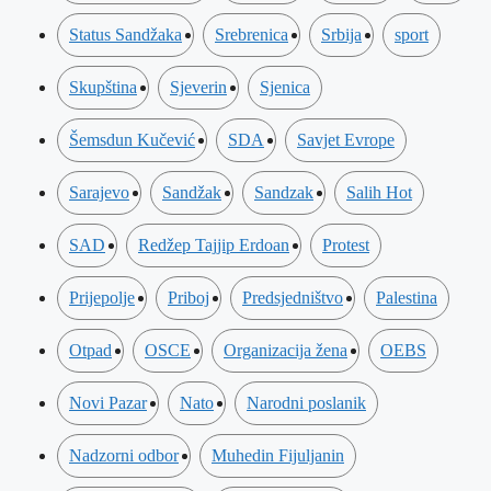
Status Sandžaka
Srebrenica
Srbija
sport
Skupština
Sjeverin
Sjenica
Šemsdun Kučević
SDA
Savjet Evrope
Sarajevo
Sandžak
Sandzak
Salih Hot
SAD
Redžep Tajjip Erdoan
Protest
Prijepolje
Priboj
Predsjedništvo
Palestina
Otpad
OSCE
Organizacija žena
OEBS
Novi Pazar
Nato
Narodni poslanik
Nadzorni odbor
Muhedin Fijuljanin