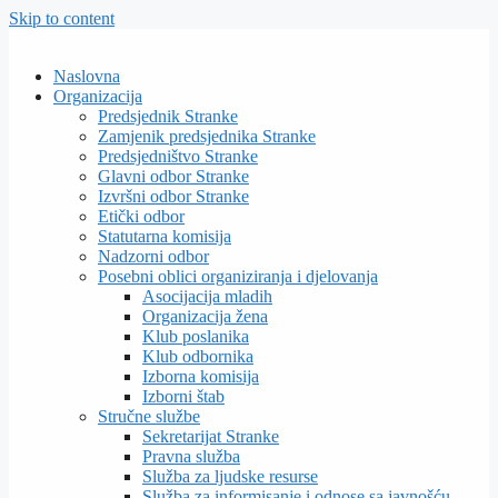
Skip to content
Naslovna
Organizacija
Predsjednik Stranke
Zamjenik predsjednika Stranke
Predsjedništvo Stranke
Glavni odbor Stranke
Izvršni odbor Stranke
Etički odbor
Statutarna komisija
Nadzorni odbor
Posebni oblici organiziranja i djelovanja
Asocijacija mladih
Organizacija žena
Klub poslanika
Klub odbornika
Izborna komisija
Izborni štab
Stručne službe
Sekretarijat Stranke
Pravna služba
Služba za ljudske resurse
Služba za informisanje i odnose sa javnošću