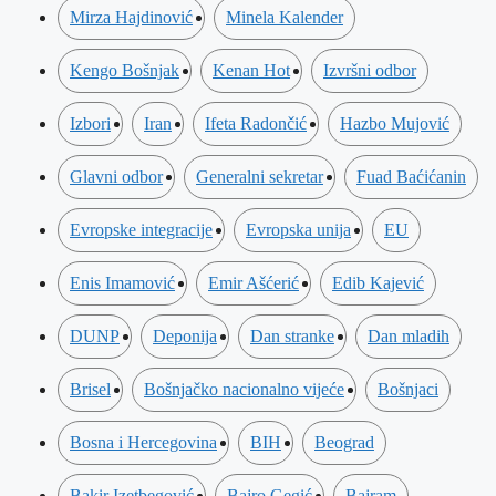
Mirza Hajdinović
Minela Kalender
Kengo Bošnjak
Kenan Hot
Izvršni odbor
Izbori
Iran
Ifeta Radončić
Hazbo Mujović
Glavni odbor
Generalni sekretar
Fuad Baćićanin
Evropske integracije
Evropska unija
EU
Enis Imamović
Emir Ašćerić
Edib Kajević
DUNP
Deponija
Dan stranke
Dan mladih
Brisel
Bošnjačko nacionalno vijeće
Bošnjaci
Bosna i Hercegovina
BIH
Beograd
Bakir Izetbegović
Bajro Gegić
Bajram