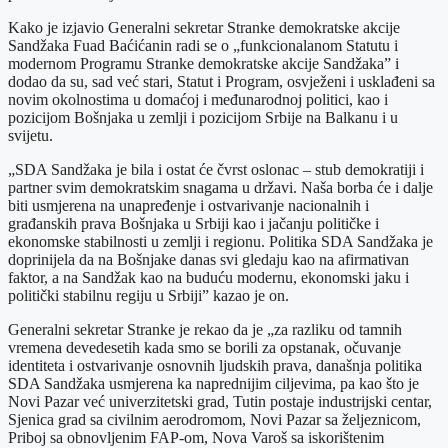
Kako je izjavio Generalni sekretar Stranke demokratske akcije
Sandžaka Fuad Baćićanin radi se o „funkcionalanom Statutu i
modernom Programu Stranke demokratske akcije Sandžaka” i
dodao da su, sad već stari, Statut i Program, osvježeni i usklađeni sa
novim okolnostima u domaćoj i međunarodnoj politici, kao i
pozicijom Bošnjaka u zemlji i pozicijom Srbije na Balkanu i u
svijetu.
„SDA Sandžaka je bila i ostat će čvrst oslonac – stub demokratiji i
partner svim demokratskim snagama u državi. Naša borba će i dalje
biti usmjerena na unapređenje i ostvarivanje nacionalnih i
građanskih prava Bošnjaka u Srbiji kao i jačanju političke i
ekonomske stabilnosti u zemlji i regionu. Politika SDA Sandžaka je
doprinijela da na Bošnjake danas svi gledaju kao na afirmativan
faktor, a na Sandžak kao na buduću modernu, ekonomski jaku i
politički stabilnu regiju u Srbiji” kazao je on.
Generalni sekretar Stranke je rekao da je „za razliku od tamnih
vremena devedesetih kada smo se borili za opstanak, očuvanje
identiteta i ostvarivanje osnovnih ljudskih prava, današnja politika
SDA Sandžaka usmjerena ka naprednijim ciljevima, pa kao što je
Novi Pazar već univerzitetski grad, Tutin postaje industrijski centar,
Sjenica grad sa civilnim aerodromom, Novi Pazar sa željeznicom,
Priboj sa obnovljenim FAP-om, Nova Varoš sa iskorištenim