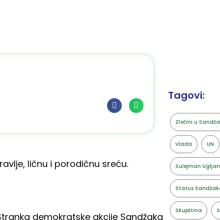
Tagovi:
Zločini u Sandž
Vlada
UN
avlje, ličnu i porodičnu sreću.
Sulejman Ugljan
Status Sandžak
Skupština
S
Stranka demokratske akcije Sandžaka