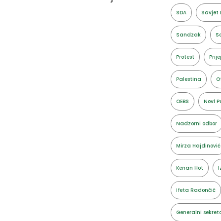
SDA
Savjet 
Sandzak
Sa
Protest
Prije
Palestina
O
OEBS
Novi P
Nadzorni odbor
Mirza Hajdinović
Kenan Hot
I
Ifeta Radončić
Generalni sekret