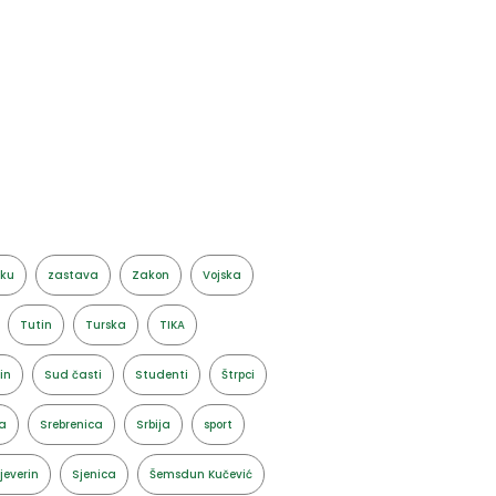
aku
zastava
Zakon
Vojska
Tutin
Turska
TIKA
in
Sud časti
Studenti
Štrpci
a
Srebrenica
Srbija
sport
jeverin
Sjenica
Šemsdun Kučević