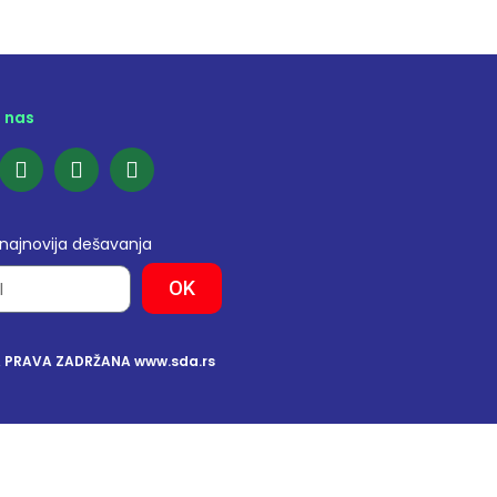
e nas
 najnovija dešavanja
OK
A PRAVA ZADRŽANA www.sda.rs