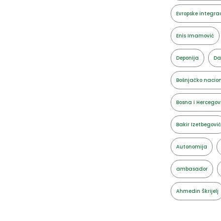
Evropske integrac
Enis Imamović
Deponija
Da
Bošnjačko nacion
Bosna i Hercegov
Bakir Izetbegović
Autonomija
ambasador
Ahmedin Škrijelj