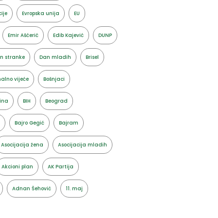
ije
Evropska unija
EU
Emir Ašćerić
Edib Kajević
DUNP
n stranke
Dan mladih
Brisel
alno vijeće
Bošnjaci
ina
BIH
Beograd
Bajro Gegić
Bajram
Asocijacija žena
Asocijacija mladih
Akcioni plan
AK Partija
Adnan Šehović
11. maj