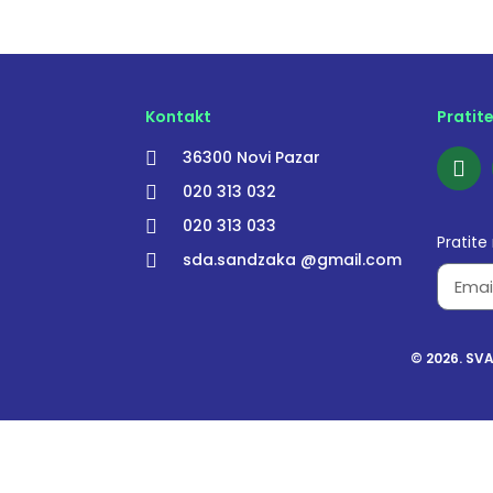
Kontakt
Pratit
36300 Novi Pazar
020 313 032
020 313 033
Pratite
sda.sandzaka @gmail.com
© 2026. SV