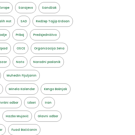
Evrope
Sarajevo
Sandžak
lih Hot
SAD
Redžep Tajjip Erdoan
polje
Priboj
Predsjedništvo
tpad
OSCE
Organizacija žena
azar
Nato
Narodni poslanik
Muhedin Fijuljanin
Minela Kalender
Kengo Bošnjak
zvršni odbor
Izbori
Iran
Hazbo Mujović
Glavni odbor
ar
Fuad Baćićanin