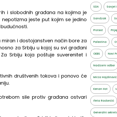
SDA
Savjet 
abrih i slobodnih građana na kojima je
e i nepotizma jeste put kojim se jedino
Sandzak
Sa
e budućnosti.
Protest
Prije
a miran i dostojanstven način bore za
Palestina
O
sno za Srbiju u kojoj su svi građani
Za Srbiju koja poštuje suverenitet i
OEBS
Novi P
Nadzorni odbor
itivnih društvenih tokova i ponovo će
Mirza Hajdinović
niju.
Kenan Hot
I
trebom sile protiv građana ostvari
Ifeta Radončić
Generalni sekret