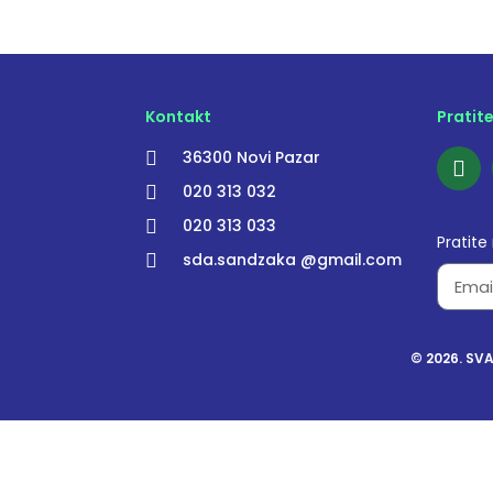
Kontakt
Pratit
36300 Novi Pazar
020 313 032
020 313 033
Pratite
sda.sandzaka @gmail.com
© 2026. SV