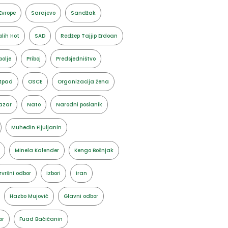
Evrope
Sarajevo
Sandžak
lih Hot
SAD
Redžep Tajjip Erdoan
polje
Priboj
Predsjedništvo
tpad
OSCE
Organizacija žena
azar
Nato
Narodni poslanik
Muhedin Fijuljanin
Minela Kalender
Kengo Bošnjak
zvršni odbor
Izbori
Iran
Hazbo Mujović
Glavni odbor
ar
Fuad Baćićanin