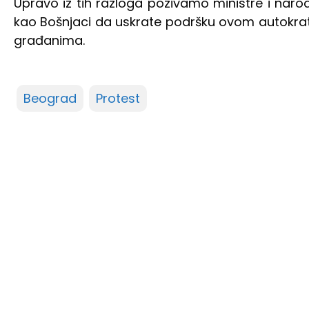
Upravo iz tih razloga pozivamo ministre i narodn
kao Bošnjaci da uskrate podršku ovom autokrats
građanima.
Beograd
Protest