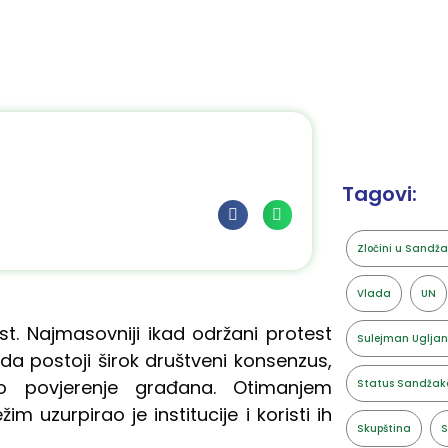
Tagovi:
Zločini u Sandž
Vlada
UN
st. Najmasovniji ikad održani protest
Sulejman Ugljan
da postoji širok društveni konsenzus,
io povjerenje građana. Otimanjem
Status Sandžak
im uzurpirao je institucije i koristi ih
Skupština
S