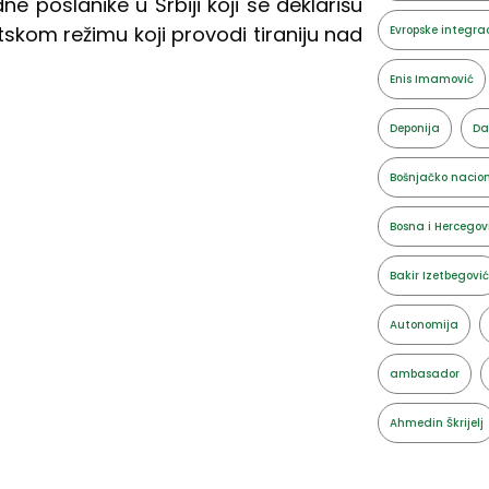
e poslanike u Srbiji koji se deklarišu
kom režimu koji provodi tiraniju nad
Evropske integrac
Enis Imamović
Deponija
Da
Bošnjačko nacion
Bosna i Hercegov
Bakir Izetbegović
Autonomija
ambasador
Ahmedin Škrijelj