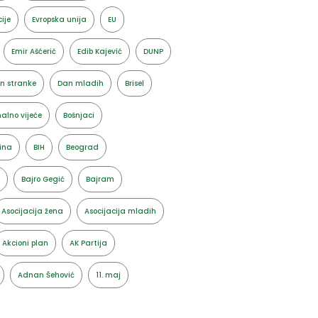
ije
Evropska unija
EU
Emir Ašćerić
Edib Kajević
DUNP
n stranke
Dan mladih
Brisel
alno vijeće
Bošnjaci
ina
BIH
Beograd
Bajro Gegić
Bajram
Asocijacija žena
Asocijacija mladih
Akcioni plan
AK Partija
Adnan Šehović
11. maj