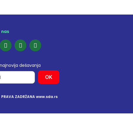
e nas
 najnovija dešavanja
OK
A PRAVA ZADRŽANA www.sda.rs