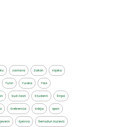
aku
zastava
Zakon
Vojska
Tutin
Turska
TIKA
in
Sud časti
Studenti
Štrpci
a
Srebrenica
Srbija
sport
jeverin
Sjenica
Šemsdun Kučević