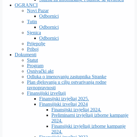
OGRANCI
Novi Pazar
Odbornici
Tutin
Odbornici
Sjenica
Odbornici
Prijepolje
Priboj
Dokumenti
Statut
Program
Osnivački akt
Odluka o imenovanju zastupnika Stranke
Plan djelovanja u cilju ostvarivanja rodne
ravnopravnosti
Finansijiski izveštaji
Finansijski izvještaj 2025.
Finansijiski izveštaj 2024
Finansijski izvještaj 2024.
Preliminarni izvještaji izborne kampanje
2024.
Finansijski izvještaji izborne kampanje
2024.