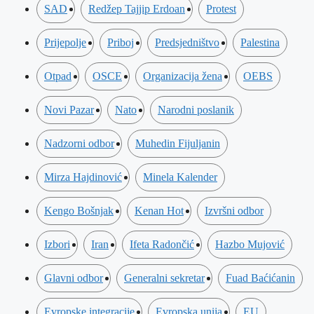
SAD
Redžep Tajjip Erdoan
Protest
Prijepolje
Priboj
Predsjedništvo
Palestina
Otpad
OSCE
Organizacija žena
OEBS
Novi Pazar
Nato
Narodni poslanik
Nadzorni odbor
Muhedin Fijuljanin
Mirza Hajdinović
Minela Kalender
Kengo Bošnjak
Kenan Hot
Izvršni odbor
Izbori
Iran
Ifeta Radončić
Hazbo Mujović
Glavni odbor
Generalni sekretar
Fuad Baćićanin
Evropske integracije
Evropska unija
EU