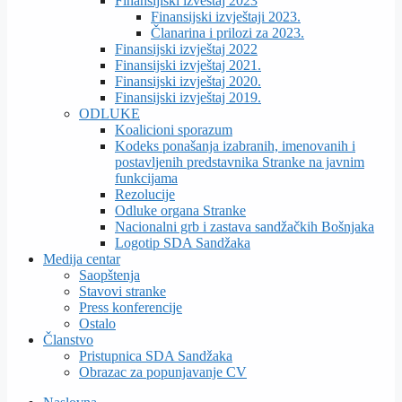
Finansijiski izveštaj 2023
Finansijski izvještaji 2023.
Članarina i prilozi za 2023.
Finansijski izvještaj 2022
Finansijski izvještaj 2021.
Finansijski izvještaj 2020.
Finansijski izvještaj 2019.
ODLUKE
Koalicioni sporazum
Kodeks ponašanja izabranih, imenovanih i
postavljenih predstavnika Stranke na javnim
funkcijama
Rezolucije
Odluke organa Stranke
Nacionalni grb i zastava sandžačkih Bošnjaka
Logotip SDA Sandžaka
Medija centar
Saopštenja
Stavovi stranke
Press konferencije
Ostalo
Članstvo
Pristupnica SDA Sandžaka
Obrazac za popunjavanje CV