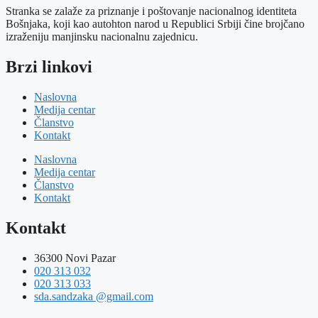
Stranka se zalaže za priznanje i poštovanje nacionalnog identiteta
Bošnjaka, koji kao autohton narod u Republici Srbiji čine brojčano
izraženiju manjinsku nacionalnu zajednicu.
Brzi linkovi
Naslovna
Medija centar
Članstvo
Kontakt
Naslovna
Medija centar
Članstvo
Kontakt
Kontakt
36300 Novi Pazar
020 313 032
020 313 033
sda.sandzaka @gmail.com