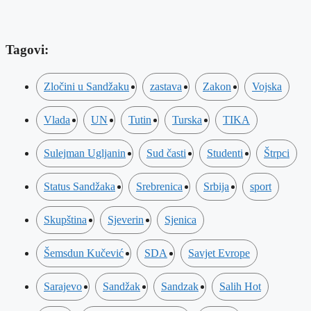
Tagovi:
Zločini u Sandžaku
zastava
Zakon
Vojska
Vlada
UN
Tutin
Turska
TIKA
Sulejman Ugljanin
Sud časti
Studenti
Štrpci
Status Sandžaka
Srebrenica
Srbija
sport
Skupština
Sjeverin
Sjenica
Šemsdun Kučević
SDA
Savjet Evrope
Sarajevo
Sandžak
Sandzak
Salih Hot