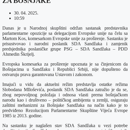
ZA BOŠNJAKE
30. 04. 2025.
10:59
Danas je u Narodnoj skupštini održan sastanak predstavnika
parlamentarne opozicije sa delegacijom Evropske unije na čelu sa
Martom Kos, komesarkom Evropske unije za proširenje. Sastanku je
prisustvovao i narodni poslanik SDA Sandžaka i zamjenik
predsjednika poslaničke grupe PSG – SDA Sandžaka – PDD
Ahmedin Škrijelj.
Evropska komesarka za proširenje upoznata je sa činjenicom da
Bošnjacima u Sandžaku i Republici Srbiji, nije dopušteno da
ostvaruju prava garantovana Ustavom i zakonom.
Imajući u vidu da aktuelni režim predstavlja ostatke režima
Slobodana MIloševića, poslanik SDA Sandžaka zatražio je da se,
zbog nepovoljnog položaja i odnosa vlasti prema bošnjačkom
narodu kao i društveno – političkog ambijenta u zemlji, osiguraju
zaštitni mehanizmi za Bošnjake Sandžaka na način kako je to
predviđeno Rezolucijom Parlamentarne Skupštine Vijeća Evrope
1985 iz 2013. godine.
Na sastanku je naglašen stav SDA Sandžaka u vezi potrebe