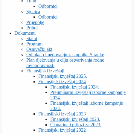
Tutin
Odbornici
Sjenica
Odbornici
Prijepolje
Priboj
Dokumenti
Statut
Program
Osnivački akt
Odluka o imenovanju zastupnika Stranke
Plan djelovanja u cilju ostvarivanja rodne
ravnopravnosti
Finansijiski izveštaji
Finansijski izvještaj 2025.
Finansijiski izveštaj 2024
Finansijski izvještaj 2024.
Preliminarni izvještaji izborne kampanje
2024.
Finansijski izvještaji izborne kampanje
2024.
Finansijiski izveštaj 2023
Finansijski izvještaji 2023.
Članarina i prilozi za 2023.
Finansijski izvještaj 2022