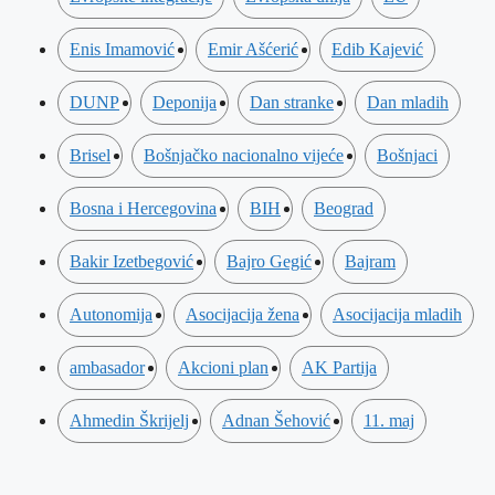
Enis Imamović
Emir Ašćerić
Edib Kajević
DUNP
Deponija
Dan stranke
Dan mladih
Brisel
Bošnjačko nacionalno vijeće
Bošnjaci
Bosna i Hercegovina
BIH
Beograd
Bakir Izetbegović
Bajro Gegić
Bajram
Autonomija
Asocijacija žena
Asocijacija mladih
ambasador
Akcioni plan
AK Partija
Ahmedin Škrijelj
Adnan Šehović
11. maj