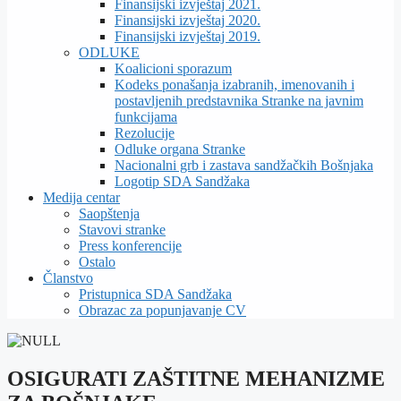
Finansijski izvještaj 2021.
Finansijski izvještaj 2020.
Finansijski izvještaj 2019.
ODLUKE
Koalicioni sporazum
Kodeks ponašanja izabranih, imenovanih i
postavljenih predstavnika Stranke na javnim
funkcijama
Rezolucije
Odluke organa Stranke
Nacionalni grb i zastava sandžačkih Bošnjaka
Logotip SDA Sandžaka
Medija centar
Saopštenja
Stavovi stranke
Press konferencije
Ostalo
Članstvo
Pristupnica SDA Sandžaka
Obrazac za popunjavanje CV
OSIGURATI ZAŠTITNE MEHANIZME