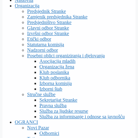
Naslovna
Organizacija
Predsjednik Stranke
Zamjenik predsjednika Stranke
Predsjedništvo Stranke
Glavni odbor Stranke
Izvršni odbor Stranke
Etički odbor
Statutarna komisija
Nadzorni odbor
Posebni oblici organiziranja i djelovanja
Asocijacija mladih
Organizacija žena
Klub poslanika
Klub odbornika
Izborna komisija
Izborni štab
Stručne službe
Sekretarijat Stranke
Pravna služba
Služba za ljudske resurse
Služba za informisanje i odnose sa javnošću
OGRANCI
Novi Pazar
Odbornici