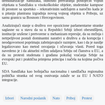
demilitarizacije Sandžaka, odnosno pretvaranja postojećih vojnih
objekata u Sandžaku u visokoškolske objekte, studentske kampuse
ili prostore sa sportsko – rekreativinim sadržajem a naročito kada je
u pitanju planirana izgradnja novog vojnog objekta u Priboju, uz
samu granicu sa Bosnom i Hercegovinom.
Analizirajući stanje u društvu sve opozicione parlamentarne stranke
saglasne su u stavu da su u Republici Srbiji izbori obesmišljeni,
institucije srušene i pretvorene u mehanizam represije, da su mržnja i
netrpeljivost postali dominantni narativi u društvu a da korupcija i
neodgovornost poprimaju zabrinjavajuće razmjere, kao i da je nasilje
legalizovano kao metod osvajanja i očuvanja vlasti. Pored toga
navedeno je i da aktuelni režim udaljava Srbiju od članstva u EU, a
da su protesti studenata i građana pokušaj vraćanja Srbije na
evropski put i praktična primjena principa i načela na kojima počiva
EU.
SDA Sandžaka kao bošnjačka nacionalna i sandžačka regionalna
politička stranka od svog osnivanja zalaže se za EU I NATO
integracije.
Izbori
Narodni poslanik
Nato
Priboj
Protest