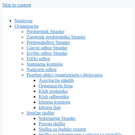
Skip to content
Naslovna
Organizacija
Predsjednik Stranke
Zamjenik predsjednika Stranke
Predsjedništvo Stranke
Glavni odbor Stranke
Izvršni odbor Stranke
Etički odbor
Statutarna komisija
Nadzorni odbor
Posebni oblici organiziranja i djelovanja
Asocijacija mladih
Organizacija žena
Klub poslanika
Klub odbornika
Izborna komisija
Izborni štab
Stručne službe
Sekretarijat Stranke
Pravna služba
Služba za ljudske resurse
Služba za informisanje i odnose sa javnošću